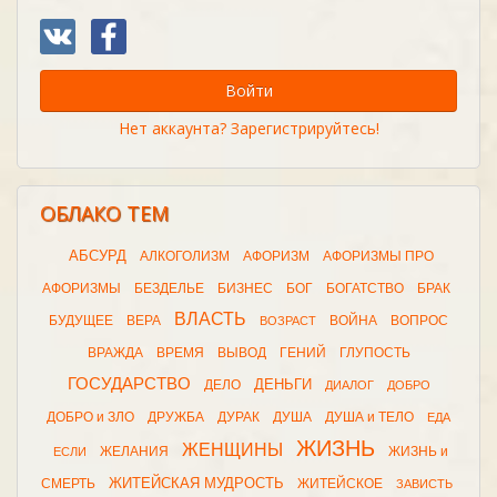
Войти
Нет аккаунта? Зарегистрируйтесь!
ОБЛАКО ТЕМ
АБСУРД
АЛКОГОЛИЗМ
АФОРИЗМ
АФОРИЗМЫ ПРО
АФОРИЗМЫ
БЕЗДЕЛЬЕ
БИЗНЕС
БОГ
БОГАТСТВО
БРАК
ВЛАСТЬ
БУДУЩЕЕ
ВЕРА
ВОЙНА
ВОПРОС
ВОЗРАСТ
ВРАЖДА
ВРЕМЯ
ВЫВОД
ГЕНИЙ
ГЛУПОСТЬ
ГОСУДАРСТВО
ДЕНЬГИ
ДЕЛО
ДИАЛОГ
ДОБРО
ДОБРО и ЗЛО
ДРУЖБА
ДУРАК
ДУША
ДУША и ТЕЛО
ЕДА
ЖИЗНЬ
ЖЕНЩИНЫ
ЖЕЛАНИЯ
ЖИЗНЬ и
ЕСЛИ
ЖИТЕЙСКАЯ МУДРОСТЬ
СМЕРТЬ
ЖИТЕЙСКОЕ
ЗАВИСТЬ