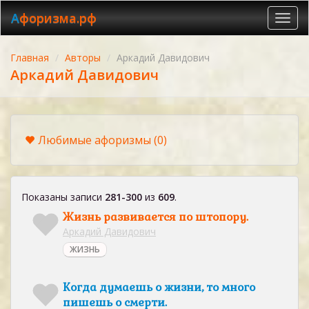
Афоризма.рф
Toggl
navig
Главная
Авторы
Аркадий Давидович
Аркадий Давидович
Любимые афоризмы
(0)
Показаны записи
281-300
из
609
.
Жизнь развивается по штопору.
Аркадий Давидович
ЖИЗНЬ
Когда думаешь о жизни, то много
пишешь о смерти.