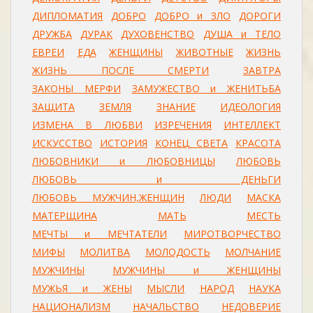
ДИПЛОМАТИЯ
ДОБРО
ДОБРО и ЗЛО
ДОРОГИ
ДРУЖБА
ДУРАК
ДУХОВЕНСТВО
ДУША и ТЕЛО
ЕВРЕИ
ЕДА
ЖЕНЩИНЫ
ЖИВОТНЫЕ
ЖИЗНЬ
ЖИЗНЬ ПОСЛЕ СМЕРТИ
ЗАВТРА
ЗАКОНЫ МЕРФИ
ЗАМУЖЕСТВО и ЖЕНИТЬБА
ЗАЩИТА
ЗЕМЛЯ
ЗНАНИЕ
ИДЕОЛОГИЯ
ИЗМЕНА В ЛЮБВИ
ИЗРЕЧЕНИЯ
ИНТЕЛЛЕКТ
ИСКУССТВО
ИСТОРИЯ
КОНЕЦ СВЕТА
КРАСОТА
ЛЮБОВНИКИ и ЛЮБОВНИЦЫ
ЛЮБОВЬ
ЛЮБОВЬ и ДЕНЬГИ
ЛЮБОВЬ МУЖЧИН,ЖЕНЩИН
ЛЮДИ
МАСКА
МАТЕРЩИНА
МАТЬ
МЕСТЬ
МЕЧТЫ и МЕЧТАТЕЛИ
МИРОТВОРЧЕСТВО
МИФЫ
МОЛИТВА
МОЛОДОСТЬ
МОЛЧАНИЕ
МУЖЧИНЫ
МУЖЧИНЫ и ЖЕНЩИНЫ
МУЖЬЯ и ЖЕНЫ
МЫСЛИ
НАРОД
НАУКА
НАЦИОНАЛИЗМ
НАЧАЛЬСТВО
НЕДОВЕРИЕ