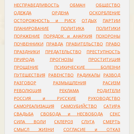
НЕСПРАВЕДЛИВОСТЬ
ОБМАН
ОБЩЕСТВО
ОДЕЖДА
ОРДЕНА
ОСКОРБЛЕНИЕ
ОСТОРОЖНОСТЬ и РИСК
ОТДЫХ
ПАРТИИ
ПЛАНИРОВАНИЕ
ПОЛИТИКА
ПОЛИТИКИ
ПОРАЖЕНИЕ
ПОРЯДОК и АНАРХИЯ
ПОХОРОНЫ
ПОЧВЕННИКИ
ПРАВДА
ПРАВИТЕЛЬСТВО
ПРАВО
ПРАЗДНИКИ
ПРЕДАТЕЛЬСТВО
ПРЕСТУПНОСТЬ
ПРИРОДА
ПРОГНОЗЫ
ПРОСТИТУЦИЯ
ПРОЩЕНИЕ
ПСИХИЧЕСКИЕ БОЛЕЗНИ
ПУТЕШЕСТВИЯ
РАВЕНСТВО
РАДИКАЛЫ
РАЗВОД
РАЗГОВОР
РАЗМЫШЛЕНИЯ
РАСИЗМ
РЕВОЛЮЦИЯ
РЕКЛАМА
РОДИТЕЛИ
РОССИЯ и РУССКИЕ
РУКОВОДСТВО
САМОРЕАЛИЗАЦИЯ
САМОУБИЙСТВО
САТИРА
СВАДЬБА
СВОБОДА и НЕСВОБОДА
СЕКС
СИЛА ВОЛИ
СКЛЕРОЗ
СЛУГА
СМЕРТЬ
СМЫСЛ ЖИЗНИ
СОГЛАСИЕ и ОТКАЗ