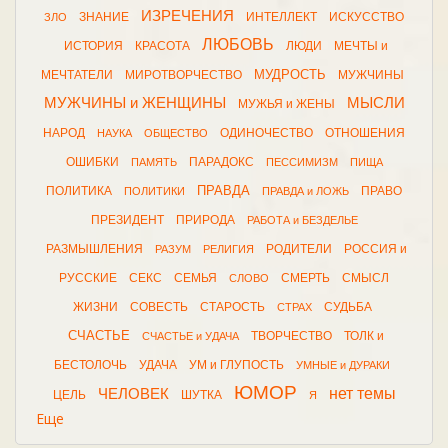
ИЗРЕЧЕНИЯ
ЗНАНИЕ
ИНТЕЛЛЕКТ
ИСКУССТВО
ЗЛО
ЛЮБОВЬ
ИСТОРИЯ
КРАСОТА
ЛЮДИ
МЕЧТЫ и
МУДРОСТЬ
МЕЧТАТЕЛИ
МИРОТВОРЧЕСТВО
МУЖЧИНЫ
МУЖЧИНЫ и ЖЕНЩИНЫ
МЫСЛИ
МУЖЬЯ и ЖЕНЫ
НАРОД
ОДИНОЧЕСТВО
ОТНОШЕНИЯ
НАУКА
ОБЩЕСТВО
ОШИБКИ
ПАРАДОКС
ПАМЯТЬ
ПЕССИМИЗМ
ПИЩА
ПРАВДА
ПОЛИТИКА
ПРАВО
ПОЛИТИКИ
ПРАВДА и ЛОЖЬ
ПРЕЗИДЕНТ
ПРИРОДА
РАБОТА и БЕЗДЕЛЬЕ
РАЗМЫШЛЕНИЯ
РОДИТЕЛИ
РОССИЯ и
РАЗУМ
РЕЛИГИЯ
РУССКИЕ
СЕКС
СЕМЬЯ
СМЕРТЬ
СМЫСЛ
СЛОВО
ЖИЗНИ
СОВЕСТЬ
СТАРОСТЬ
СУДЬБА
СТРАХ
СЧАСТЬЕ
ТВОРЧЕСТВО
ТОЛК и
СЧАСТЬЕ и УДАЧА
БЕСТОЛОЧЬ
УДАЧА
УМ и ГЛУПОСТЬ
УМНЫЕ и ДУРАКИ
ЮМОР
нет темы
ЧЕЛОВЕК
ЦЕЛЬ
ШУТКА
Я
Еще