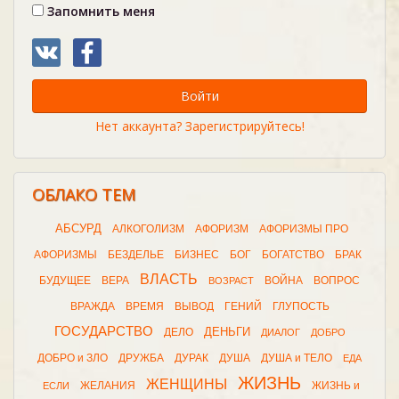
Запомнить меня
Войти
Нет аккаунта? Зарегистрируйтесь!
ОБЛАКО ТЕМ
АБСУРД
АЛКОГОЛИЗМ
АФОРИЗМ
АФОРИЗМЫ ПРО
АФОРИЗМЫ
БЕЗДЕЛЬЕ
БИЗНЕС
БОГ
БОГАТСТВО
БРАК
ВЛАСТЬ
БУДУЩЕЕ
ВЕРА
ВОЙНА
ВОПРОС
ВОЗРАСТ
ВРАЖДА
ВРЕМЯ
ВЫВОД
ГЕНИЙ
ГЛУПОСТЬ
ГОСУДАРСТВО
ДЕНЬГИ
ДЕЛО
ДИАЛОГ
ДОБРО
ДОБРО и ЗЛО
ДРУЖБА
ДУРАК
ДУША
ДУША и ТЕЛО
ЕДА
ЖИЗНЬ
ЖЕНЩИНЫ
ЖЕЛАНИЯ
ЖИЗНЬ и
ЕСЛИ