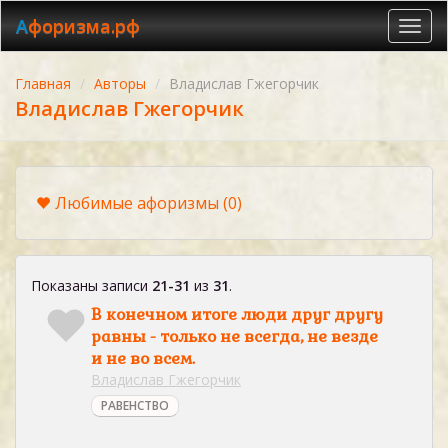
Афоризма.рф
Toggl
navig
Главная
Авторы
Владислав Гжегорчик
Владислав Гжегорчик
Любимые афоризмы
(0)
Показаны записи
21-31
из
31
.
В конечном итоге люди друг другу
равны - только не всегда, не везде
и не во всем.
Владислав Гжегорчик
РАВЕНСТВО