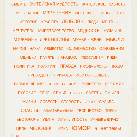
ЖИТЕЙСКАЯ МУДРОСТЬ
СМЕРТЬ
ЖИТЕЙСКОЕ
ЗАВИСТЬ
ИЗРЕЧЕНИЯ
ЗНАНИЕ
ИНТЕЛЛЕКТ
ИСКУССТВО
ЗЛО
ЛЮБОВЬ
ИСТОРИЯ
КРАСОТА
ЛЮДИ
МЕЧТЫ и
МУДРОСТЬ
МЕЧТАТЕЛИ
МИРОТВОРЧЕСТВО
МУЖЧИНЫ
МУЖЧИНЫ и ЖЕНЩИНЫ
МЫСЛИ
МУЖЬЯ и ЖЕНЫ
НАРОД
ОДИНОЧЕСТВО
ОТНОШЕНИЯ
НАУКА
ОБЩЕСТВО
ОШИБКИ
ПАРАДОКС
ПАМЯТЬ
ПЕССИМИЗМ
ПИЩА
ПРАВДА
ПОЛИТИКА
ПРАВО
ПОЛИТИКИ
ПРАВДА и ЛОЖЬ
ПРЕЗИДЕНТ
ПРИРОДА
РАБОТА и БЕЗДЕЛЬЕ
РАЗМЫШЛЕНИЯ
РОДИТЕЛИ
РОССИЯ и
РАЗУМ
РЕЛИГИЯ
РУССКИЕ
СЕКС
СЕМЬЯ
СМЕРТЬ
СМЫСЛ
СЛОВО
ЖИЗНИ
СОВЕСТЬ
СТАРОСТЬ
СУДЬБА
СТРАХ
СЧАСТЬЕ
ТВОРЧЕСТВО
ТОЛК и
СЧАСТЬЕ и УДАЧА
БЕСТОЛОЧЬ
УДАЧА
УМ и ГЛУПОСТЬ
УМНЫЕ и ДУРАКИ
ЮМОР
нет темы
ЧЕЛОВЕК
ЦЕЛЬ
ШУТКА
Я
Еще