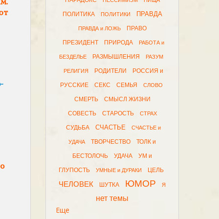
м.
ПАРАДОКС
ПЕССИМИЗМ
ПИЩА
ют
ПРАВДА
ПОЛИТИКА
ПОЛИТИКИ
ПРАВО
ПРАВДА и ЛОЖЬ
ПРЕЗИДЕНТ
ПРИРОДА
РАБОТА и
РАЗМЫШЛЕНИЯ
БЕЗДЕЛЬЕ
РАЗУМ
РОДИТЕЛИ
РОССИЯ и
РЕЛИГИЯ
-
РУССКИЕ
СЕКС
СЕМЬЯ
СЛОВО
СМЕРТЬ
СМЫСЛ ЖИЗНИ
СОВЕСТЬ
СТАРОСТЬ
СТРАХ
СЧАСТЬЕ
СУДЬБА
СЧАСТЬЕ и
ТВОРЧЕСТВО
ТОЛК и
УДАЧА
БЕСТОЛОЧЬ
УДАЧА
УМ и
о
ГЛУПОСТЬ
ЦЕЛЬ
УМНЫЕ и ДУРАКИ
ЮМОР
ЧЕЛОВЕК
ШУТКА
Я
нет темы
Еще