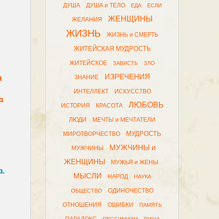
ДУША
ДУША и ТЕЛО
ЕДА
ЕСЛИ
ЖЕНЩИНЫ
ЖЕЛАНИЯ
ЖИЗНЬ
ЖИЗНЬ и СМЕРТЬ
ЖИТЕЙСКАЯ МУДРОСТЬ
ЖИТЕЙСКОЕ
ЗАВИСТЬ
ЗЛО
я
ИЗРЕЧЕНИЯ
ЗНАНИЕ
ИНТЕЛЛЕКТ
ИСКУССТВО
а
ЛЮБОВЬ
ИСТОРИЯ
КРАСОТА
ЛЮДИ
МЕЧТЫ и МЕЧТАТЕЛИ
МУДРОСТЬ
МИРОТВОРЧЕСТВО
МУЖЧИНЫ и
МУЖЧИНЫ
ЖЕНЩИНЫ
МУЖЬЯ и ЖЕНЫ
.
МЫСЛИ
НАРОД
НАУКА
ОДИНОЧЕСТВО
ОБЩЕСТВО
ОТНОШЕНИЯ
ОШИБКИ
ПАМЯТЬ