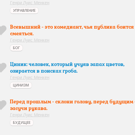
Генри Луис Менкен
УПРАВЛЕНИЕ
Всевышний - это комедиант, чья публика боится
смеяться.
Генри Луис Менкен
БОГ
Циник: человек, который учуяв запах цветов,
озирается в поисках гроба.
Генри Луис Менкен
ЦИНИЗМ
Перед прошлым - склони голову, перед будущим 
засучи рукава.
Генри Луис Менкен
БУДУЩЕЕ