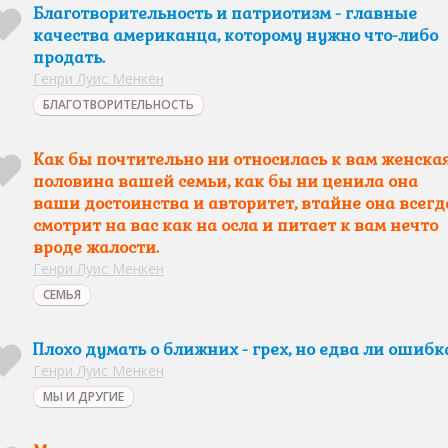
Благотворительность и патриотизм - главные
качества американца, которому нужно что-либо
продать.
Генри Луис Менкен
БЛАГОТВОРИТЕЛЬНОСТЬ
Как бы почтительно ни относилась к вам женска
половина вашей семьи, как бы ни ценила она
ваши достоинства и авторитет, втайне она всегд
смотрит на вас как на осла и питает к вам нечто
вроде жалости.
Генри Луис Менкен
СЕМЬЯ
Плохо думать о ближних - грех, но едва ли ошибка
Генри Луис Менкен
МЫ И ДРУГИЕ