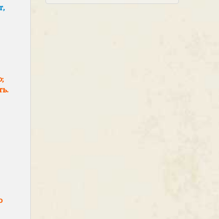
,
;
ь.
о