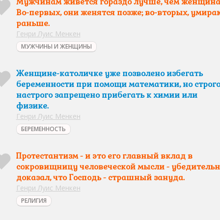
Мужчинам живется гораздо лучше, чем женщина
Во-первых, они женятся позже; во-вторых, умира
раньше.
Генри Луис Менкен
МУЖЧИНЫ И ЖЕНЩИНЫ
Женщине-католичке уже позволено избегать
беременности при помощи математики, но строго
настрого запрещено прибегать к химии или
физике.
Генри Луис Менкен
БЕРЕМЕННОСТЬ
Протестантизм - и это его главный вклад в
сокровищницу человеческой мысли - убедительн
доказал, что Господь - страшный зануда.
Генри Луис Менкен
РЕЛИГИЯ