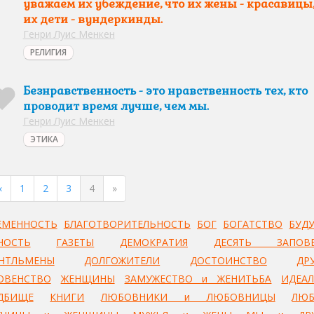
уважаем их убеждение, что их жены - красавицы,
их дети - вундеркинды.
Генри Луис Менкен
РЕЛИГИЯ
Безнравственность - это нравственность тех, кто
проводит время лучше, чем мы.
Генри Луис Менкен
ЭТИКА
«
1
2
3
4
»
ЕМЕННОСТЬ
БЛАГОТВОРИТЕЛЬНОСТЬ
БОГ
БОГАТСТВО
БУД
НОСТЬ
ГАЗЕТЫ
ДЕМОКРАТИЯ
ДЕСЯТЬ ЗАПОВЕ
НТЛЬМЕНЫ
ДОЛГОЖИТЕЛИ
ДОСТОИНСТВО
ДР
ОВЕНСТВО
ЖЕНЩИНЫ
ЗАМУЖЕСТВО и ЖЕНИТЬБА
ИДЕА
ДБИЩЕ
КНИГИ
ЛЮБОВНИКИ и ЛЮБОВНИЦЫ
ЛЮ