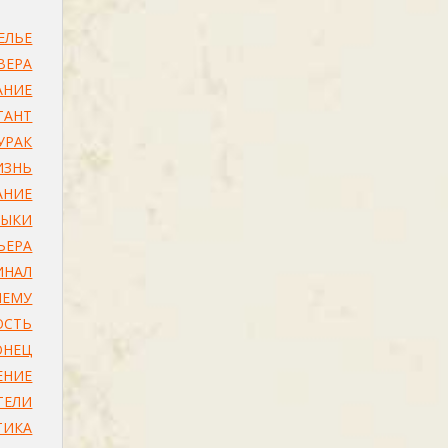
ЕЛЬЕ
ВЕРА
АНИЕ
ТАНТ
УРАК
ИЗНЬ
АНИЕ
ЗЫКИ
ЬЕРА
ИНАЛ
ЕМУ
ОСТЬ
ОНЕЦ
ЕНИЕ
ТЕЛИ
ТИКА