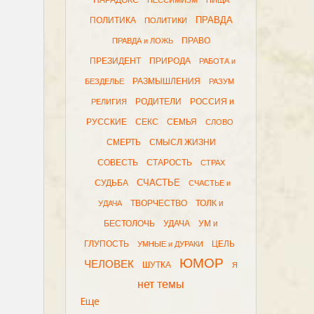
ПАРАДОКС
ПЕССИМИЗМ
ПИЩА
ПРАВДА
ПОЛИТИКА
ПОЛИТИКИ
ПРАВО
ПРАВДА и ЛОЖЬ
ПРЕЗИДЕНТ
ПРИРОДА
РАБОТА и
РАЗМЫШЛЕНИЯ
БЕЗДЕЛЬЕ
РАЗУМ
РОДИТЕЛИ
РОССИЯ и
РЕЛИГИЯ
РУССКИЕ
СЕКС
СЕМЬЯ
СЛОВО
СМЕРТЬ
СМЫСЛ ЖИЗНИ
СОВЕСТЬ
СТАРОСТЬ
СТРАХ
СЧАСТЬЕ
СУДЬБА
СЧАСТЬЕ и
ТВОРЧЕСТВО
ТОЛК и
УДАЧА
БЕСТОЛОЧЬ
УДАЧА
УМ и
ГЛУПОСТЬ
ЦЕЛЬ
УМНЫЕ и ДУРАКИ
ЮМОР
ЧЕЛОВЕК
ШУТКА
Я
нет темы
Еще