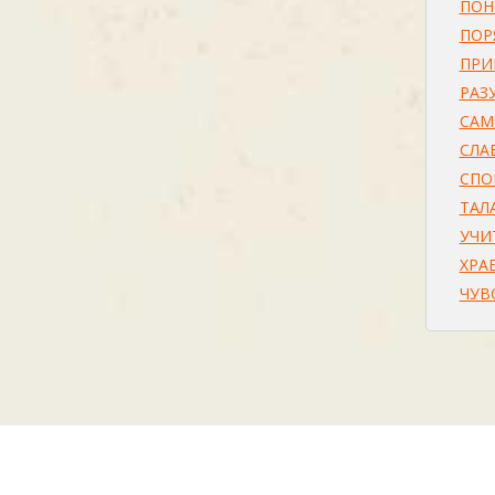
ПО
ПОР
ПРИ
РАЗ
САМ
СЛА
СПО
ТАЛ
УЧИ
ХРА
ЧУВ
2026 © афоризма.рф |
поддержка