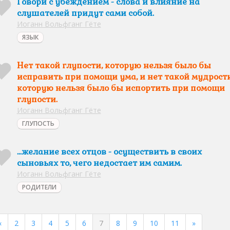
Говори с убеждением - слова и влияние на
слушателей придут сами собой.
Иоганн Вольфганг Гёте
ЯЗЫК
Нет такой глупости, которую нельзя было бы
исправить при помощи ума, и нет такой мудрости
которую нельзя было бы испортить при помощи
глупости.
Иоганн Вольфганг Гёте
ГЛУПОСТЬ
...желание всех отцов - осуществить в своих
сыновьях то, чего недостает им самим.
Иоганн Вольфганг Гёте
РОДИТЕЛИ
«
2
3
4
5
6
7
8
9
10
11
»