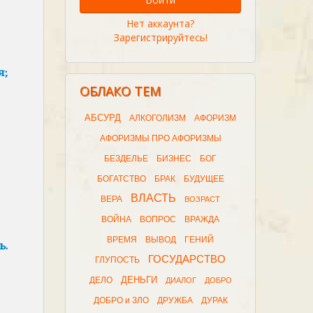
Нет аккаунта?
Зарегистрируйтесь!
я;
ОБЛАКО ТЕМ
АБСУРД
АЛКОГОЛИЗМ
АФОРИЗМ
АФОРИЗМЫ ПРО АФОРИЗМЫ
БЕЗДЕЛЬЕ
БИЗНЕС
БОГ
БОГАТСТВО
БРАК
БУДУЩЕЕ
ВЛАСТЬ
ВЕРА
ВОЗРАСТ
ВОЙНА
ВОПРОС
ВРАЖДА
ВРЕМЯ
ВЫВОД
ГЕНИЙ
ь.
ГОСУДАРСТВО
ГЛУПОСТЬ
ДЕНЬГИ
ДЕЛО
ДИАЛОГ
ДОБРО
ДОБРО и ЗЛО
ДРУЖБА
ДУРАК