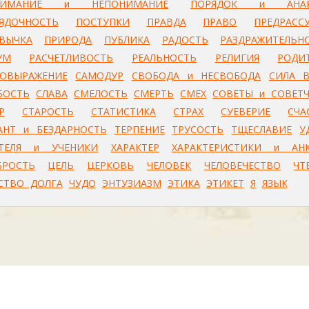
НИМАНИЕ и НЕПОНИМАНИЕ
ПОРЯДОК и АНАР
ЯДОЧНОСТЬ
ПОСТУПКИ
ПРАВДА
ПРАВО
ПРЕДРАСС
ВЫЧКА
ПРИРОДА
ПУБЛИКА
РАДОСТЬ
РАЗДРАЖИТЕЛЬН
УМ
РАСЧЕТЛИВОСТЬ
РЕАЛЬНОСТЬ
РЕЛИГИЯ
РОДИ
ОВЫРАЖЕНИЕ
САМОДУР
СВОБОДА и НЕСВОБОДА
СИЛА 
БОСТЬ
СЛАВА
СМЕЛОСТЬ
СМЕРТЬ
СМЕХ
СОВЕТЫ и СОВЕТ
Р
СТАРОСТЬ
СТАТИСТИКА
СТРАХ
СУЕВЕРИЕ
СЧА
АНТ и БЕЗДАРНОСТЬ
ТЕРПЕНИЕ
ТРУСОСТЬ
ТЩЕСЛАВИЕ
У
ТЕЛЯ и УЧЕНИКИ
ХАРАКТЕР
ХАРАКТЕРИСТИКИ и АН
БРОСТЬ
ЦЕЛЬ
ЦЕРКОВЬ
ЧЕЛОВЕК
ЧЕЛОВЕЧЕСТВО
ЧТ
СТВО ДОЛГА
ЧУДО
ЭНТУЗИАЗМ
ЭТИКА
ЭТИКЕТ
Я
ЯЗЫК