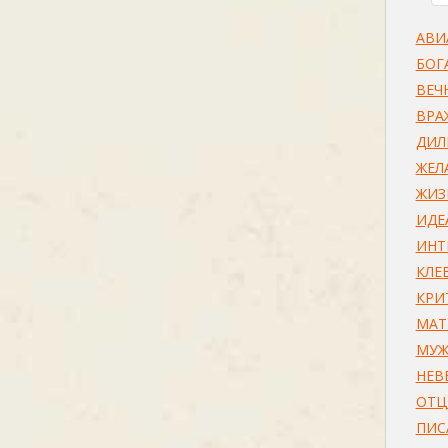
АВИ
БОГ
ВЕЧ
ВРА
ДИЛ
ЖЕЛ
ЖИ
ИДЕ
ИНТ
КЛЕ
КРИ
МАТ
МУЖ
НЕВ
ОТ
ПИС