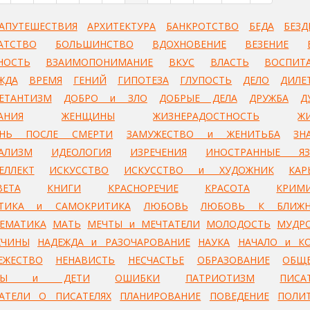
АПУТЕШЕСТВИЯ
АРХИТЕКТУРА
БАНКРОТСТВО
БЕДА
БЕЗД
АТСТВО
БОЛЬШИНСТВО
ВДОХНОВЕНИЕ
ВЕЗЕНИЕ
НОСТЬ
ВЗАИМОПОНИМАНИЕ
ВКУС
ВЛАСТЬ
ВОСПИТ
ЖДА
ВРЕМЯ
ГЕНИЙ
ГИПОТЕЗА
ГЛУПОСТЬ
ДЕЛО
ДИЛЕ
ЕТАНТИЗМ
ДОБРО и ЗЛО
ДОБРЫЕ ДЕЛА
ДРУЖБА
Д
АНИЯ
ЖЕНЩИНЫ
ЖИЗНЕРАДОСТНОСТЬ
Ж
ЗНЬ ПОСЛЕ СМЕРТИ
ЗАМУЖЕСТВО и ЖЕНИТЬБА
ЗН
АЛИЗМ
ИДЕОЛОГИЯ
ИЗРЕЧЕНИЯ
ИНОСТРАННЫЕ Я
ЕЛЛЕКТ
ИСКУССТВО
ИСКУССТВО и ХУДОЖНИК
КАР
ВЕТА
КНИГИ
КРАСНОРЕЧИЕ
КРАСОТА
КРИМ
ТИКА и САМОКРИТИКА
ЛЮБОВЬ
ЛЮБОВЬ К БЛИЖН
ЕМАТИКА
МАТЬ
МЕЧТЫ и МЕЧТАТЕЛИ
МОЛОДОСТЬ
МУДР
ЧИНЫ
НАДЕЖДА и РАЗОЧАРОВАНИЕ
НАУКА
НАЧАЛО и К
ЕЖЕСТВО
НЕНАВИСТЬ
НЕСЧАСТЬЕ
ОБРАЗОВАНИЕ
ОБЩ
ЦЫ и ДЕТИ
ОШИБКИ
ПАТРИОТИЗМ
ПИСА
АТЕЛИ О ПИСАТЕЛЯХ
ПЛАНИРОВАНИЕ
ПОВЕДЕНИЕ
ПОЛИ