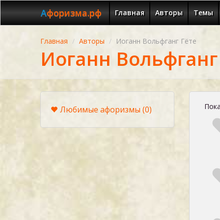
Афоризма.рф
Главная
Авторы
Темы
Главная
Авторы
Иоганн Вольфганг Гёте
Иоганн Вольфганг
Пока
Любимые афоризмы
(0)