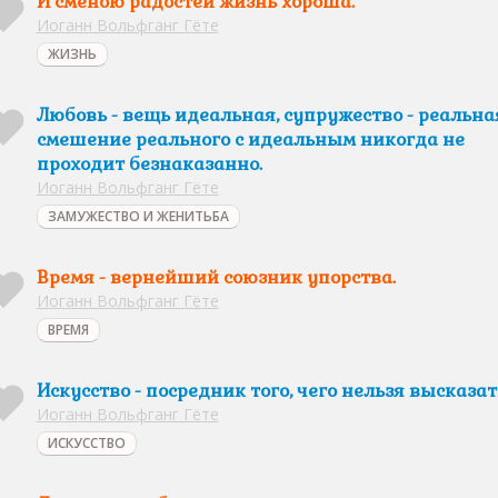
И сменою радостей жизнь хороша.
Иоганн Вольфганг Гёте
ЖИЗНЬ
Любовь - вещь идеальная, супружество - реальна
смешение реального с идеальным никогда не
проходит безнаказанно.
Иоганн Вольфганг Гёте
ЗАМУЖЕСТВО И ЖЕНИТЬБА
Время - вернейший союзник упорства.
Иоганн Вольфганг Гёте
ВРЕМЯ
Искусство - посредник того, чего нельзя высказат
Иоганн Вольфганг Гёте
ИСКУССТВО