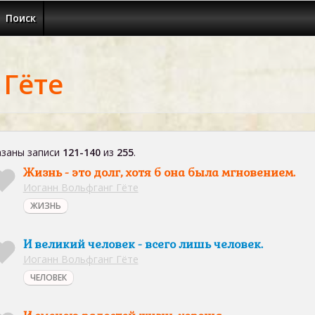
Поиск
 Гёте
заны записи
121-140
из
255
.
Жизнь - это долг, хотя б она была мгновением.
Иоганн Вольфганг Гёте
ЖИЗНЬ
И великий человек - всего лишь человек.
Иоганн Вольфганг Гёте
ЧЕЛОВЕК