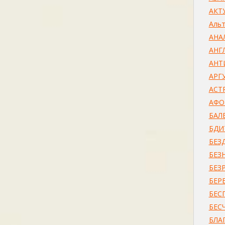
АКТ
Альт
АНА
АНГ
АНТ
АРГ
АСТ
АФО
БАЛ
БДИ
БЕЗ
БЕЗ
БЕ
БЕР
БЕС
БЕС
БЛА