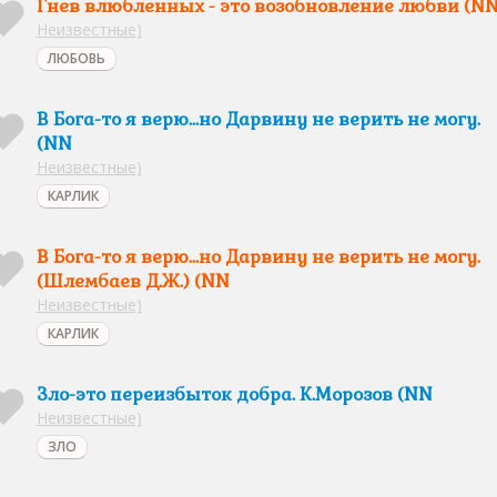
Гнев влюбленных - это возобновление любви (N
Неизвестные)
ЛЮБОВЬ
В Бога-то я верю...но Дарвину не верить не могу.
(NN
Неизвестные)
КАРЛИК
В Бога-то я верю...но Дарвину не верить не могу.
(Шлембаев Д.Ж.) (NN
Неизвестные)
КАРЛИК
Зло-это переизбыток добра. К.Морозов (NN
Неизвестные)
ЗЛО