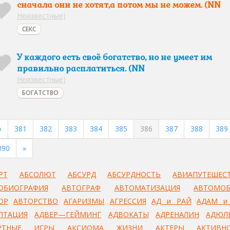
сначала они не хотят,а потом мы не можем. (NN
Неизвестные)
СЕКС
У каждого есть своё богатство, но не умеет им
правильно расплатиться. (NN
Неизвестные)
БОГАТСТВО
«
381
382
383
384
385
386
387
388
389
390
»
РТ
АБСОЛЮТ
АБСУРД
АБСУРДНОСТЬ
АВИАПУТЕШЕС
ОБИОГРАФИЯ
АВТОГРАФ
АВТОМАТИЗАЦИЯ
АВТОМО
ОР
АВТОРСТВО
АГАРИЗМЫ
АГРЕССИЯ
АД и РАЙ
АДАМ и
ПТАЦИЯ
АДВЕР—ГЕЙМИНГ
АДВОКАТЫ
АДРЕНАЛИН
АДЮЛ
РТНЫЕ ИГРЫ
АКСИОМА ЖИЗНИ
АКТЕРЫ
АКТИВН