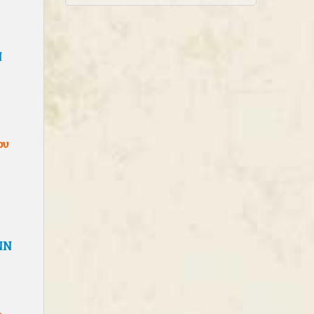
N
ov
NN