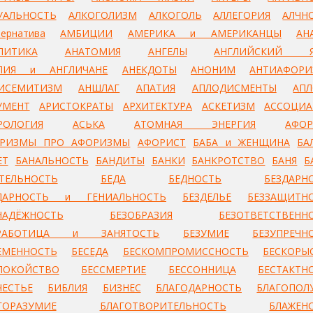
УАЛЬНОСТЬ
АЛКОГОЛИЗМ
АЛКОГОЛЬ
АЛЛЕГОРИЯ
АЛЧН
ернатива
АМБИЦИИ
АМЕРИКА и АМЕРИКАНЦЫ
АН
ЛИТИКА
АНАТОМИЯ
АНГЕЛЫ
АНГЛИЙСКИЙ Я
ЛИЯ и АНГЛИЧАНЕ
АНЕКДОТЫ
АНОНИМ
АНТИАФОР
ИСЕМИТИЗМ
АНШЛАГ
АПАТИЯ
АПЛОДИСМЕНТЫ
АП
УМЕНТ
АРИСТОКРАТЫ
АРХИТЕКТУРА
АСКЕТИЗМ
АССОЦИ
РОЛОГИЯ
АСЬКА
АТОМНАЯ ЭНЕРГИЯ
АФО
РИЗМЫ ПРО АФОРИЗМЫ
АФОРИСТ
БАБА и ЖЕНЩИНА
БА
ЕТ
БАНАЛЬНОСТЬ
БАНДИТЫ
БАНКИ
БАНКРОТСТВО
БАНЯ
Б
ТЕЛЬНОСТЬ
БЕДА
БЕДНОСТЬ
БЕЗДАРН
ДАРНОСТЬ и ГЕНИАЛЬНОСТЬ
БЕЗДЕЛЬЕ
БЕЗЗАЩИТН
НАДЁЖНОСТЬ
БЕЗОБРАЗИЯ
БЕЗОТВЕТСТВЕНН
ЗРАБОТИЦА и ЗАНЯТОСТЬ
БЕЗУМИЕ
БЕЗУПРЕЧН
ЕМЕННОСТЬ
БЕСЕДА
БЕСКОМПРОМИССНОСТЬ
БЕСКОРЫ
ПОКОЙСТВО
БЕССМЕРТИЕ
БЕССОННИЦА
БЕСТАКТН
ЧЕСТЬЕ
БИБЛИЯ
БИЗНЕС
БЛАГОДАРНОСТЬ
БЛАГОПОЛ
ГОРАЗУМИЕ
БЛАГОТВОРИТЕЛЬНОСТЬ
БЛАЖЕН