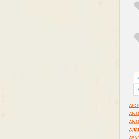
АБО
АВТ
АВТ
АДА
АЗА