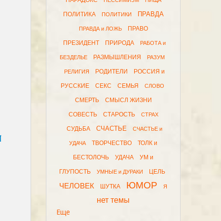
ПАРАДОКС
ПЕССИМИЗМ
ПИЩА
ПРАВДА
ПОЛИТИКА
ПОЛИТИКИ
ПРАВО
ПРАВДА и ЛОЖЬ
ПРЕЗИДЕНТ
ПРИРОДА
РАБОТА и
РАЗМЫШЛЕНИЯ
БЕЗДЕЛЬЕ
РАЗУМ
РОДИТЕЛИ
РОССИЯ и
РЕЛИГИЯ
РУССКИЕ
СЕКС
СЕМЬЯ
СЛОВО
СМЕРТЬ
СМЫСЛ ЖИЗНИ
СОВЕСТЬ
СТАРОСТЬ
СТРАХ
СЧАСТЬЕ
СУДЬБА
СЧАСТЬЕ и
N
ТВОРЧЕСТВО
ТОЛК и
УДАЧА
БЕСТОЛОЧЬ
УДАЧА
УМ и
ГЛУПОСТЬ
ЦЕЛЬ
УМНЫЕ и ДУРАКИ
ЮМОР
ЧЕЛОВЕК
ШУТКА
Я
нет темы
Еще