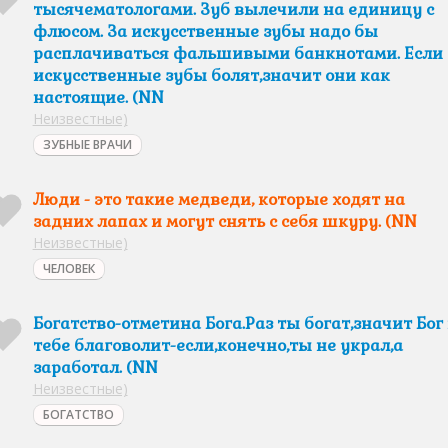
тысячематологами. Зуб вылечили на единицу с
флюсом. За искусственные зубы надо бы
расплачиваться фальшивыми банкнотами. Если
искусственные зубы болят,значит они как
настоящие. (NN
Неизвестные)
ЗУБНЫЕ ВРАЧИ
Люди - это такие медведи, которые ходят на
задних лапах и могут снять с себя шкуру. (NN
Неизвестные)
ЧЕЛОВЕК
Богатство-отметина Бога.Раз ты богат,значит Бог 
тебе благоволит-если,конечно,ты не украл,а
заработал. (NN
Неизвестные)
БОГАТСТВО