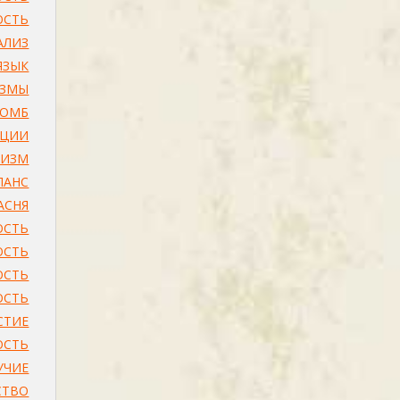
ОСТЬ
АЛИЗ
ЗЫК
ИЗМЫ
ЛОМБ
АЦИИ
РИЗМ
ЛАНС
АСНЯ
ОСТЬ
ОСТЬ
ОСТЬ
ОСТЬ
СТИЕ
ОСТЬ
УЧИЕ
СТВО