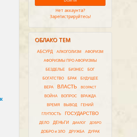
Нет аккаунта?
Зарегистрируйтесь!
ОБЛАКО ТЕМ
АБСУРД
АЛКОГОЛИЗМ
АФОРИЗМ
АФОРИЗМЫ ПРО АФОРИЗМЫ
БЕЗДЕЛЬЕ
БИЗНЕС
БОГ
БОГАТСТВО
БРАК
БУДУЩЕЕ
ВЛАСТЬ
ВЕРА
ВОЗРАСТ
ВОЙНА
ВОПРОС
ВРАЖДА
к
ВРЕМЯ
ВЫВОД
ГЕНИЙ
ГОСУДАРСТВО
ГЛУПОСТЬ
ДЕНЬГИ
ДЕЛО
ДИАЛОГ
ДОБРО
ДОБРО и ЗЛО
ДРУЖБА
ДУРАК