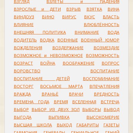
ВЗГЛЯД
ВЗЛЁТЫ и ПАДЕНИЯ
ВЗРОСЛЫЕ и ДЕТИ
ВЗРЫВ
ВЗЯТКА
ВИНА
ВИНДОУЗ
ВИНО
ВИРУС
ВКУС
ВЛАСТЬ
ВЛИЯНИЕ
ВЛЮБЛЁННОСТЬ
ВНЕШНЯЯ ПОЛИТИКА
ВНИМАНИЕ
ВОДА
ВОДИТЕЛЬ
ВОДКА
ВОЕННЫЕ
ВОЕННЫЙ ЮМОР
ВОЖДЕЛЕНИЯ
ВОЗДЕРЖАНИЕ
ВОЗМЕЗДИЕ
ВОЗМОЖНОЕ и НЕВОЗМОЖНОЕ
ВОЗМОЖНОСТЬ
ВОЗРАСТ
ВОЙНА
ВООБРАЖЕНИЕ
ВОПРОС
ВОРОВСТВО
ВОСПИТАНИЕ
ВОСПИТАНИЕ ДЕТЕЙ
ВОСПОМИНАНИЕ
ВОСТОРГ
ВОСЬМОЕ МАРТА
ВПЕЧАТЛЕНИЯ
ВРАЖДА
ВРАНЬЁ
ВРАЧИ
ВРЕДНОСТЬ
ВРЕМЕНА ГОДА
ВРЕМЯ
ВСЕЛЕННАЯ
ВСТРЕЧА
ВЫБОР
ВЫБОР ИЗ ДВУХ ЗОЛ
ВЫБОРЫ
ВЫВОД
ВЫГОДА
ВЫПИВКА
ВЫСОКОМЕРИЕ
ВЫСШАЯ ШКОЛА
ВЫХОД
ГАБАРИТЫ
ГАЗЕТЫ
ГАРМОНИЯ
ГЕНЕРАЛЫ
ГЕНИАЛЬНОЕ
ГЕНИЙ