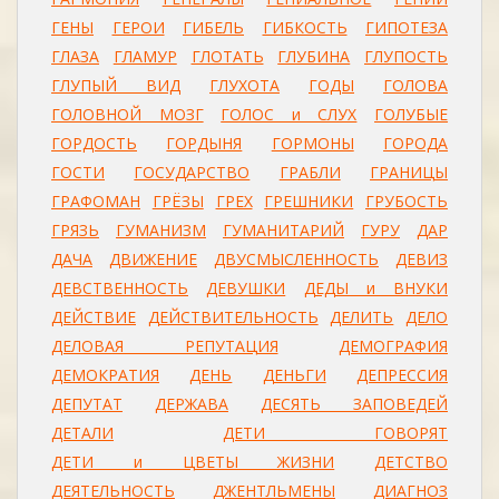
ГЕНЫ
ГЕРОИ
ГИБЕЛЬ
ГИБКОСТЬ
ГИПОТЕЗА
ГЛАЗА
ГЛАМУР
ГЛОТАТЬ
ГЛУБИНА
ГЛУПОСТЬ
ГЛУПЫЙ ВИД
ГЛУХОТА
ГОДЫ
ГОЛОВА
ГОЛОВНОЙ МОЗГ
ГОЛОС и СЛУХ
ГОЛУБЫЕ
ГОРДОСТЬ
ГОРДЫНЯ
ГОРМОНЫ
ГОРОДА
ГОСТИ
ГОСУДАРСТВО
ГРАБЛИ
ГРАНИЦЫ
ГРАФОМАН
ГРЁЗЫ
ГРЕХ
ГРЕШНИКИ
ГРУБОСТЬ
ГРЯЗЬ
ГУМАНИЗМ
ГУМАНИТАРИЙ
ГУРУ
ДАР
ДАЧА
ДВИЖЕНИЕ
ДВУСМЫСЛЕННОСТЬ
ДЕВИЗ
ДЕВСТВЕННОСТЬ
ДЕВУШКИ
ДЕДЫ и ВНУКИ
ДЕЙСТВИЕ
ДЕЙСТВИТЕЛЬНОСТЬ
ДЕЛИТЬ
ДЕЛО
ДЕЛОВАЯ РЕПУТАЦИЯ
ДЕМОГРАФИЯ
ДЕМОКРАТИЯ
ДЕНЬ
ДЕНЬГИ
ДЕПРЕССИЯ
ДЕПУТАТ
ДЕРЖАВА
ДЕСЯТЬ ЗАПОВЕДЕЙ
ДЕТАЛИ
ДЕТИ ГОВОРЯТ
ДЕТИ и ЦВЕТЫ ЖИЗНИ
ДЕТСТВО
ДЕЯТЕЛЬНОСТЬ
ДЖЕНТЛЬМЕНЫ
ДИАГНОЗ