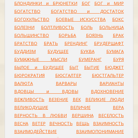
БЛОНДИНКИ и БРЮНЕТКИ
БОГ
БОГ и МИР
БОГАТСТВО
БОГАТСТВО и ДОСТАТОК
БОГОХУЛЬСТВО
БОЕВЫЕ ИСКУССТВА
БОКС
БОЛЕЗНИ
БОЛТЛИВОСТЬ
БОЛЬ
БОЛЬНИЦА
БОЛЬШИНСТВО
БОРЬБА
БОЯЗНЬ
БРАК
БРАТСТВО
БРАТЬ
БРЕНДИНГ
БРУДЕРШАФТ
БУДДИЗМ
БУДУЩЕЕ
БУКВА
БУМАГА
БУМАЖНЫЕ МЫСЛИ
БУМЕРАНГ
БУРЯ
БЫЛОЕ и БУДУЩЕЕ
БЫТ
БЫТИЕ
БЮДЖЕТ
БЮРОКРАТИЯ
БЮСГАЛТЕР
БЮСТГАЛЬТЕР
ВАЛЮТА
ВАРВАРЫ
ВАРИАНТЫ
ВДОВЦЫ и ВДОВЫ
ВДОХНОВЕНИЕ
ВЕЖЛИВОСТЬ
ВЕЗЕНИЕ
ВЕК
ВЕЛИКИЕ ЛЮДИ
ВЕЛИКОДУШИЕ
ВЕЛИЧИЕ
ВЕРА
ВЕРНОСТЬ В ЛЮБВИ
ВЕРШИНА
ВЕСЕЛОСТЬ
ВЕСНА
ВЕТЕР
ВЕЧНОСТЬ
ВЕЩЬ
ВЗАИМНОСТЬ
ВЗАИМОДЕЙСТВИЕ
ВЗАИМОПОНИМАНИЕ