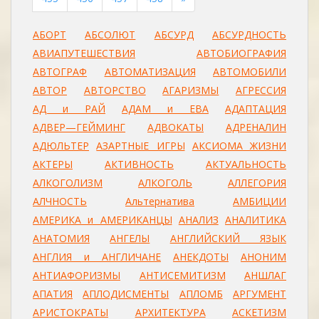
АБОРТ
АБСОЛЮТ
АБСУРД
АБСУРДНОСТЬ
АВИАПУТЕШЕСТВИЯ
АВТОБИОГРАФИЯ
АВТОГРАФ
АВТОМАТИЗАЦИЯ
АВТОМОБИЛИ
АВТОР
АВТОРСТВО
АГАРИЗМЫ
АГРЕССИЯ
АД и РАЙ
АДАМ и ЕВА
АДАПТАЦИЯ
АДВЕР—ГЕЙМИНГ
АДВОКАТЫ
АДРЕНАЛИН
АДЮЛЬТЕР
АЗАРТНЫЕ ИГРЫ
АКСИОМА ЖИЗНИ
АКТЕРЫ
АКТИВНОСТЬ
АКТУАЛЬНОСТЬ
АЛКОГОЛИЗМ
АЛКОГОЛЬ
АЛЛЕГОРИЯ
АЛЧНОСТЬ
Альтернатива
АМБИЦИИ
АМЕРИКА и АМЕРИКАНЦЫ
АНАЛИЗ
АНАЛИТИКА
АНАТОМИЯ
АНГЕЛЫ
АНГЛИЙСКИЙ ЯЗЫК
АНГЛИЯ и АНГЛИЧАНЕ
АНЕКДОТЫ
АНОНИМ
АНТИАФОРИЗМЫ
АНТИСЕМИТИЗМ
АНШЛАГ
АПАТИЯ
АПЛОДИСМЕНТЫ
АПЛОМБ
АРГУМЕНТ
АРИСТОКРАТЫ
АРХИТЕКТУРА
АСКЕТИЗМ