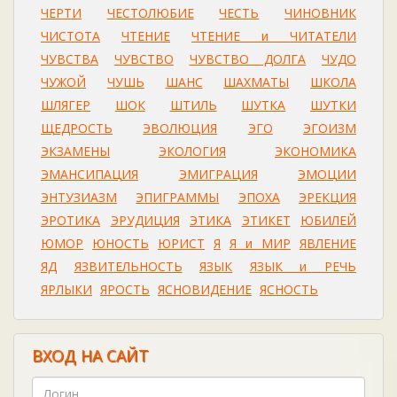
ЧЕРТИ
ЧЕСТОЛЮБИЕ
ЧЕСТЬ
ЧИНОВНИК
ЧИСТОТА
ЧТЕНИЕ
ЧТЕНИЕ и ЧИТАТЕЛИ
ЧУВСТВА
ЧУВСТВО
ЧУВСТВО ДОЛГА
ЧУДО
ЧУЖОЙ
ЧУШЬ
ШАНС
ШАХМАТЫ
ШКОЛА
ШЛЯГЕР
ШОК
ШТИЛЬ
ШУТКА
ШУТКИ
ЩЕДРОСТЬ
ЭВОЛЮЦИЯ
ЭГО
ЭГОИЗМ
ЭКЗАМЕНЫ
ЭКОЛОГИЯ
ЭКОНОМИКА
ЭМАНСИПАЦИЯ
ЭМИГРАЦИЯ
ЭМОЦИИ
ЭНТУЗИАЗМ
ЭПИГРАММЫ
ЭПОХА
ЭРЕКЦИЯ
ЭРОТИКА
ЭРУДИЦИЯ
ЭТИКА
ЭТИКЕТ
ЮБИЛЕЙ
ЮМОР
ЮНОСТЬ
ЮРИСТ
Я
Я и МИР
ЯВЛЕНИЕ
ЯД
ЯЗВИТЕЛЬНОСТЬ
ЯЗЫК
ЯЗЫК и РЕЧЬ
ЯРЛЫКИ
ЯРОСТЬ
ЯСНОВИДЕНИЕ
ЯСНОСТЬ
ВХОД НА САЙТ