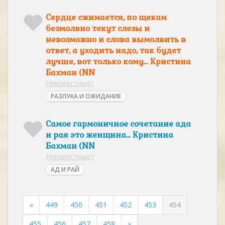
Сердце сжимается, по щекам
безмолвно текут слезы и
невозможно и слова вымолвить в
ответ, а уходить надо, так будет
лучше, вот только кому... Кристина
Бахман (NN
Неизвестные)
РАЗЛУКА И ОЖИДАНИЕ
Самое гармоничное сочетание ада
и рая это женщина... Кристина
Бахман (NN
Неизвестные)
АД И РАЙ
«
449
450
451
452
453
454
455
456
457
458
»