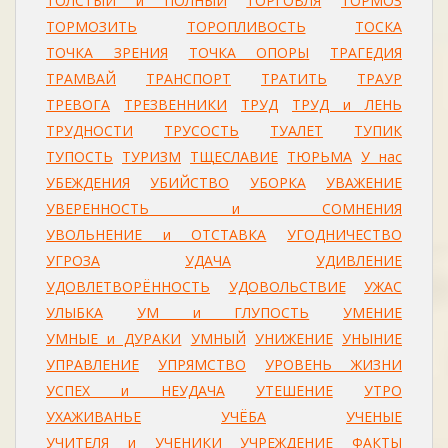
ТОЛСТЫЙ и ПОЛНЫЙ
ТОРГОВЛЯ
ТОРМОЗ
ТОРМОЗИТЬ
ТОРОПЛИВОСТЬ
ТОСКА
ТОЧКА ЗРЕНИЯ
ТОЧКА ОПОРЫ
ТРАГЕДИЯ
ТРАМВАЙ
ТРАНСПОРТ
ТРАТИТЬ
ТРАУР
ТРЕВОГА
ТРЕЗВЕННИКИ
ТРУД
ТРУД и ЛЕНЬ
ТРУДНОСТИ
ТРУСОСТЬ
ТУАЛЕТ
ТУПИК
ТУПОСТЬ
ТУРИЗМ
ТЩЕСЛАВИЕ
ТЮРЬМА
У нас
УБЕЖДЕНИЯ
УБИЙСТВО
УБОРКА
УВАЖЕНИЕ
УВЕРЕННОСТЬ и СОМНЕНИЯ
УВОЛЬНЕНИЕ и ОТСТАВКА
УГОДНИЧЕСТВО
УГРОЗА
УДАЧА
УДИВЛЕНИЕ
УДОВЛЕТВОРЁННОСТЬ
УДОВОЛЬСТВИЕ
УЖАС
УЛЫБКА
УМ и ГЛУПОСТЬ
УМЕНИЕ
УМНЫЕ и ДУРАКИ
УМНЫЙ
УНИЖЕНИЕ
УНЫНИЕ
УПРАВЛЕНИЕ
УПРЯМСТВО
УРОВЕНЬ ЖИЗНИ
УСПЕХ и НЕУДАЧА
УТЕШЕНИЕ
УТРО
УХАЖИВАНЬЕ
УЧЁБА
УЧЕНЫЕ
УЧИТЕЛЯ и УЧЕНИКИ
УЧРЕЖДЕНИЕ
ФАКТЫ