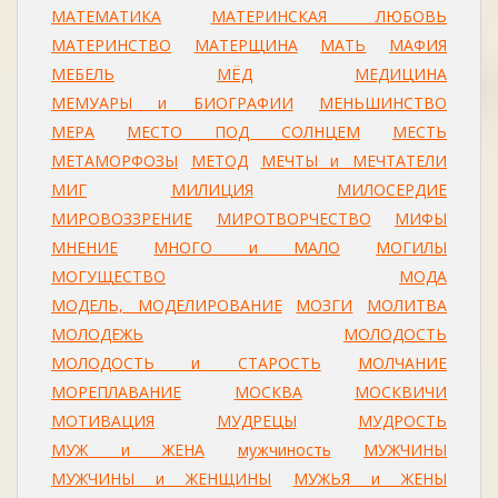
МАТЕМАТИКА
МАТЕРИНСКАЯ ЛЮБОВЬ
МАТЕРИНСТВО
МАТЕРЩИНА
МАТЬ
МАФИЯ
МЕБЕЛЬ
МЁД
МЕДИЦИНА
МЕМУАРЫ и БИОГРАФИИ
МЕНЬШИНСТВО
МЕРА
МЕСТО ПОД СОЛНЦЕМ
МЕСТЬ
МЕТАМОРФОЗЫ
МЕТОД
МЕЧТЫ и МЕЧТАТЕЛИ
МИГ
МИЛИЦИЯ
МИЛОСЕРДИЕ
МИРОВОЗЗРЕНИЕ
МИРОТВОРЧЕСТВО
МИФЫ
МНЕНИЕ
МНОГО и МАЛО
МОГИЛЫ
МОГУЩЕСТВО
МОДА
МОДЕЛЬ, МОДЕЛИРОВАНИЕ
МОЗГИ
МОЛИТВА
МОЛОДЕЖЬ
МОЛОДОСТЬ
МОЛОДОСТЬ и СТАРОСТЬ
МОЛЧАНИЕ
МОРЕПЛАВАНИЕ
МОСКВА
МОСКВИЧИ
МОТИВАЦИЯ
МУДРЕЦЫ
МУДРОСТЬ
МУЖ и ЖЕНА
мужчиность
МУЖЧИНЫ
МУЖЧИНЫ и ЖЕНЩИНЫ
МУЖЬЯ и ЖЕНЫ