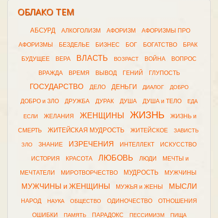
ОБЛАКО ТЕМ
АБСУРД
АЛКОГОЛИЗМ
АФОРИЗМ
АФОРИЗМЫ ПРО
АФОРИЗМЫ
БЕЗДЕЛЬЕ
БИЗНЕС
БОГ
БОГАТСТВО
БРАК
ВЛАСТЬ
БУДУЩЕЕ
ВЕРА
ВОЙНА
ВОПРОС
ВОЗРАСТ
ВРАЖДА
ВРЕМЯ
ВЫВОД
ГЕНИЙ
ГЛУПОСТЬ
ГОСУДАРСТВО
ДЕНЬГИ
ДЕЛО
ДИАЛОГ
ДОБРО
ДОБРО и ЗЛО
ДРУЖБА
ДУРАК
ДУША
ДУША и ТЕЛО
ЕДА
ЖИЗНЬ
ЖЕНЩИНЫ
ЖЕЛАНИЯ
ЖИЗНЬ и
ЕСЛИ
ЖИТЕЙСКАЯ МУДРОСТЬ
СМЕРТЬ
ЖИТЕЙСКОЕ
ЗАВИСТЬ
ИЗРЕЧЕНИЯ
ЗНАНИЕ
ИНТЕЛЛЕКТ
ИСКУССТВО
ЗЛО
ЛЮБОВЬ
ИСТОРИЯ
КРАСОТА
ЛЮДИ
МЕЧТЫ и
МУДРОСТЬ
МЕЧТАТЕЛИ
МИРОТВОРЧЕСТВО
МУЖЧИНЫ
МУЖЧИНЫ и ЖЕНЩИНЫ
МЫСЛИ
МУЖЬЯ и ЖЕНЫ
НАРОД
ОДИНОЧЕСТВО
ОТНОШЕНИЯ
НАУКА
ОБЩЕСТВО
ОШИБКИ
ПАРАДОКС
ПАМЯТЬ
ПЕССИМИЗМ
ПИЩА