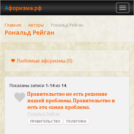
Афоризма.рф
Toggl
navig
Главная
Авторы
Рональд Рейган
Рональд Рейган
Любимые афоризмы
(0)
Показаны записи
1-14
из
14
.
Правительство не есть решение
нашей проблемы. Правительство и
есть эта самая проблема.
Рональд Рейган
ПРАВИТЕЛЬСТВО
ПОЛИТИКА