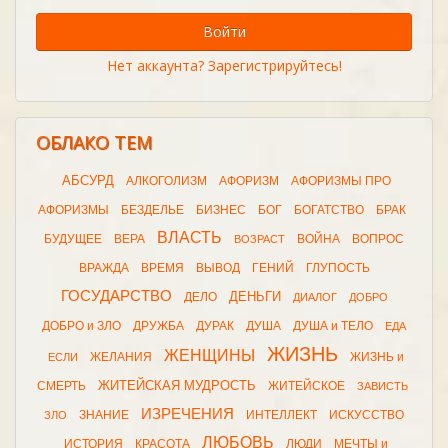
Войти
Нет аккаунта? Зарегистрируйтесь!
ОБЛАКО ТЕМ
АБСУРД
АЛКОГОЛИЗМ
АФОРИЗМ
АФОРИЗМЫ ПРО
АФОРИЗМЫ
БЕЗДЕЛЬЕ
БИЗНЕС
БОГ
БОГАТСТВО
БРАК
ВЛАСТЬ
БУДУЩЕЕ
ВЕРА
ВОЙНА
ВОПРОС
ВОЗРАСТ
ВРАЖДА
ВРЕМЯ
ВЫВОД
ГЕНИЙ
ГЛУПОСТЬ
ГОСУДАРСТВО
ДЕНЬГИ
ДЕЛО
ДИАЛОГ
ДОБРО
ДОБРО и ЗЛО
ДРУЖБА
ДУРАК
ДУША
ДУША и ТЕЛО
ЕДА
ЖИЗНЬ
ЖЕНЩИНЫ
ЖЕЛАНИЯ
ЖИЗНЬ и
ЕСЛИ
ЖИТЕЙСКАЯ МУДРОСТЬ
СМЕРТЬ
ЖИТЕЙСКОЕ
ЗАВИСТЬ
ИЗРЕЧЕНИЯ
ЗНАНИЕ
ИНТЕЛЛЕКТ
ИСКУССТВО
ЗЛО
ЛЮБОВЬ
ИСТОРИЯ
КРАСОТА
ЛЮДИ
МЕЧТЫ и