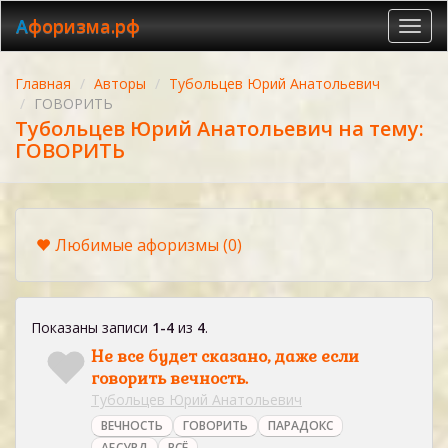
Афоризма.рф
Toggl
navig
Главная
Авторы
Тубольцев Юрий Анатольевич
ГОВОРИТЬ
Тубольцев Юрий Анатольевич на тему:
ГОВОРИТЬ
Любимые афоризмы
(0)
Показаны записи
1-4
из
4
.
Не все будет сказано, даже если
говорить вечность.
Тубольцев Юрий Анатольевич
ВЕЧНОСТЬ
ГОВОРИТЬ
ПАРАДОКС
АБСУРД
ВСЁ