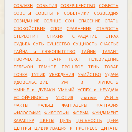
СОБЛАЗН
СОБЫТИЯ
СОВЕРШЕНСТВО
СОВЕСТЬ
СОВЕТЫ
СОВЕТЫ и СОВЕТЧИКИ
СОЗВЕЗДИЯ
СОЗИДАНИЕ
СОЛНЦЕ
СОН
СПАСЕНИЕ
СПАТЬ
СПОКОЙСТВИЕ
СПОР
СРАВНЕНИЕ
СТАРОСТЬ
СТЕРЕОТИП
СТИХИЯ
СТРАДАНИЕ
СТРАХ
СУДЬБА
СУТЬ
СУЩЕСТВО
СУЩНОСТЬ
СЧАСТЬЕ
ТАЙНА и ЛЮБОПЫТСТВО
ТАЙНЫ
ТАЛАНТ
ТВОРЧЕСТВО
ТЕАТР
ТЕКСТ
ТЕЛЕВИДЕНИЕ
ТЕЛЕФОН
ТЁМНОЕ ПРОШЛОЕ
ТЕНЬ
ТОВАР
ТОЧКА
ТУПИК
УБЕЖДЕНИЯ
УБИЙСТВО
УДАЧА
УДОВОЛЬСТВИЕ
УМ и ГЛУПОСТЬ
УМНЫЕ и ДУРАКИ
УМНЫЙ
УСПЕХ и НЕУДАЧА
УСТОЙЧИВОСТЬ
УТОПИЯ
учитель
УЧИТЬ
ФАКТЫ
ФАЛЬШ
ФАНТАЗЁРЫ
ФАНТАЗИЯ
ФИЛОСОФИЯ
ФИЛОСОФЫ
ФОРМА
ФУНДАМЕНТ
ХАРАКТЕР
ЦВЕТЫ
ЦЕЛЬ
ЦЕЛЬНОСТЬ
ЦЕНА
ЦЕНТРЫ
ЦИВИЛИЗАЦИЯ и ПРОГРЕСС
ЦИТАТЫ