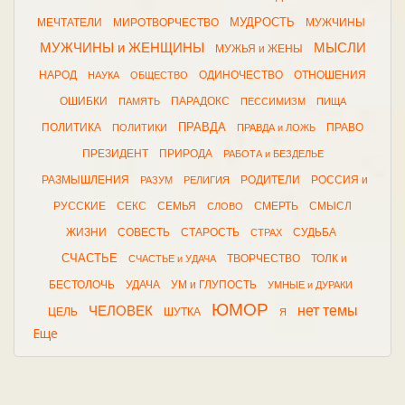
МУДРОСТЬ
МЕЧТАТЕЛИ
МИРОТВОРЧЕСТВО
МУЖЧИНЫ
МУЖЧИНЫ и ЖЕНЩИНЫ
МЫСЛИ
МУЖЬЯ и ЖЕНЫ
НАРОД
ОДИНОЧЕСТВО
ОТНОШЕНИЯ
НАУКА
ОБЩЕСТВО
ОШИБКИ
ПАРАДОКС
ПАМЯТЬ
ПЕССИМИЗМ
ПИЩА
ПРАВДА
ПОЛИТИКА
ПРАВО
ПОЛИТИКИ
ПРАВДА и ЛОЖЬ
ПРЕЗИДЕНТ
ПРИРОДА
РАБОТА и БЕЗДЕЛЬЕ
РАЗМЫШЛЕНИЯ
РОДИТЕЛИ
РОССИЯ и
РАЗУМ
РЕЛИГИЯ
РУССКИЕ
СЕКС
СЕМЬЯ
СМЕРТЬ
СМЫСЛ
СЛОВО
ЖИЗНИ
СОВЕСТЬ
СТАРОСТЬ
СУДЬБА
СТРАХ
СЧАСТЬЕ
ТВОРЧЕСТВО
ТОЛК и
СЧАСТЬЕ и УДАЧА
БЕСТОЛОЧЬ
УДАЧА
УМ и ГЛУПОСТЬ
УМНЫЕ и ДУРАКИ
ЮМОР
нет темы
ЧЕЛОВЕК
ЦЕЛЬ
ШУТКА
Я
Еще