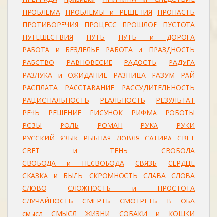
ПРОБЛЕМА
ПРОБЛЕМЫ и РЕШЕНИЯ
ПРОПАСТЬ
ПРОТИВОРЕЧИЯ
ПРОЦЕСС
ПРОШЛОЕ
ПУСТОТА
ПУТЕШЕСТВИЯ
ПУТЬ
ПУТЬ и ДОРОГА
РАБОТА и БЕЗДЕЛЬЕ
РАБОТА и ПРАЗДНОСТЬ
РАБСТВО
РАВНОВЕСИЕ
РАДОСТЬ
РАДУГА
РАЗЛУКА и ОЖИДАНИЕ
РАЗНИЦА
РАЗУМ
РАЙ
РАСПЛАТА
РАССТАВАНИЕ
РАССУДИТЕЛЬНОСТЬ
РАЦИОНАЛЬНОСТЬ
РЕАЛЬНОСТЬ
РЕЗУЛЬТАТ
РЕЧЬ
РЕШЕНИЕ
РИСУНОК
РИФМА
РОБОТЫ
РОЗЫ
РОЛЬ
РОМАН
РУКА
РУКИ
РУССКИЙ ЯЗЫК
РЫБНАЯ ЛОВЛЯ
САТИРА
СВЕТ
СВЕТ и ТЕНЬ
СВОБОДА
СВОБОДА и НЕСВОБОДА
СВЯЗЬ
СЕРДЦЕ
СКАЗКА и БЫЛЬ
СКРОМНОСТЬ
СЛАВА
СЛОВА
СЛОВО
СЛОЖНОСТЬ и ПРОСТОТА
СЛУЧАЙНОСТЬ
СМЕРТЬ
СМОТРЕТЬ В ОБА
смысл
СМЫСЛ ЖИЗНИ
СОБАКИ и КОШКИ