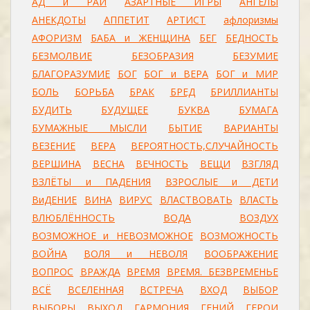
АД и РАЙ
АЗАРТНЫЕ ИГРЫ
АНГЕЛЫ
АНЕКДОТЫ
АППЕТИТ
АРТИСТ
афлоризмы
АФОРИЗМ
БАБА и ЖЕНЩИНА
БЕГ
БЕДНОСТЬ
БЕЗМОЛВИЕ
БЕЗОБРАЗИЯ
БЕЗУМИЕ
БЛАГОРАЗУМИЕ
БОГ
БОГ и ВЕРА
БОГ и МИР
БОЛЬ
БОРЬБА
БРАК
БРЕД
БРИЛЛИАНТЫ
БУДИТЬ
БУДУЩЕЕ
БУКВА
БУМАГА
БУМАЖНЫЕ МЫСЛИ
БЫТИЕ
ВАРИАНТЫ
ВЕЗЕНИЕ
ВЕРА
ВЕРОЯТНОСТЬ,СЛУЧАЙНОСТЬ
ВЕРШИНА
ВЕСНА
ВЕЧНОСТЬ
ВЕЩИ
ВЗГЛЯД
ВЗЛЁТЫ и ПАДЕНИЯ
ВЗРОСЛЫЕ и ДЕТИ
ВиДЕНИЕ
ВИНА
ВИРУС
ВЛАСТВОВАТЬ
ВЛАСТЬ
ВЛЮБЛЁННОСТЬ
ВОДА
ВОЗДУХ
ВОЗМОЖНОЕ и НЕВОЗМОЖНОЕ
ВОЗМОЖНОСТЬ
ВОЙНА
ВОЛЯ и НЕВОЛЯ
ВООБРАЖЕНИЕ
ВОПРОС
ВРАЖДА
ВРЕМЯ
ВРЕМЯ. БЕЗВРЕМЕНЬЕ
ВСЁ
ВСЕЛЕННАЯ
ВСТРЕЧА
ВХОД
ВЫБОР
ВЫБОРЫ
ВЫХОД
ГАРМОНИЯ
ГЕНИЙ
ГЕРОИ