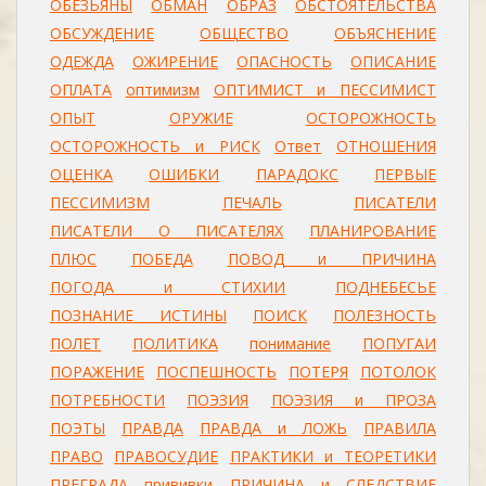
ОБЕЗЬЯНЫ
ОБМАН
ОБРАЗ
ОБСТОЯТЕЛЬСТВА
ОБСУЖДЕНИЕ
ОБЩЕСТВО
ОБЪЯСНЕНИЕ
ОДЕЖДА
ОЖИРЕНИЕ
ОПАСНОСТЬ
ОПИСАНИЕ
ОПЛАТА
оптимизм
ОПТИМИСТ и ПЕССИМИСТ
ОПЫТ
ОРУЖИЕ
ОСТОРОЖНОСТЬ
ОСТОРОЖНОСТЬ и РИСК
Ответ
ОТНОШЕНИЯ
ОЦЕНКА
ОШИБКИ
ПАРАДОКС
ПЕРВЫЕ
ПЕССИМИЗМ
ПЕЧАЛЬ
ПИСАТЕЛИ
ПИСАТЕЛИ О ПИСАТЕЛЯХ
ПЛАНИРОВАНИЕ
ПЛЮС
ПОБЕДА
ПОВОД и ПРИЧИНА
ПОГОДА и СТИХИИ
ПОДНЕБЕСЬЕ
ПОЗНАНИЕ ИСТИНЫ
ПОИСК
ПОЛЕЗНОСТЬ
ПОЛЕТ
ПОЛИТИКА
понимание
ПОПУГАИ
ПОРАЖЕНИЕ
ПОСПЕШНОСТЬ
ПОТЕРЯ
ПОТОЛОК
ПОТРЕБНОСТИ
ПОЭЗИЯ
ПОЭЗИЯ и ПРОЗА
ПОЭТЫ
ПРАВДА
ПРАВДА и ЛОЖЬ
ПРАВИЛА
ПРАВО
ПРАВОСУДИЕ
ПРАКТИКИ и ТЕОРЕТИКИ
ПРЕГРАДА
прививки
ПРИЧИНА и СЛЕДСТВИЕ