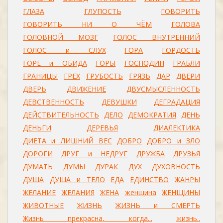
ГЛАЗА
ГЛУПОСТЬ
ГОВОРИТЬ
ГОВОРИТЬ НИ О ЧЁМ
ГОЛОВА
ГОЛОВНОЙ МОЗГ
ГОЛОС ВНУТРЕННИЙ
ГОЛОС и СЛУХ
ГОРА
ГОРДОСТЬ
ГОРЕ и ОБИДА
ГОРЫ
ГОСПОДИН
ГРАБЛИ
ГРАНИЦЫ
ГРЕХ
ГРУБОСТЬ
ГРЯЗЬ
ДАР
ДВЕРИ
ДВЕРЬ
ДВИЖЕНИЕ
ДВУСМЫСЛЕННОСТЬ
ДЕВСТВЕННОСТЬ
ДЕВУШКИ
ДЕГРАДАЦИЯ
ДЕЙСТВИТЕЛЬНОСТЬ
ДЕЛО
ДЕМОКРАТИЯ
ДЕНЬ
ДЕНЬГИ
ДЕРЕВЬЯ
ДИАЛЕКТИКА
ДИЕТА и ЛИШНИЙ ВЕС
ДОБРО
ДОБРО и ЗЛО
ДОРОГИ
ДРУГ и НЕДРУГ
ДРУЖБА
ДРУЗЬЯ
ДУМАТЬ
ДУМЫ
ДУРАК
ДУХ
ДУХОВНОСТЬ
ДУША
ДУША и ТЕЛО
ЕДА
ЕДИНСТВО
ЖАНРЫ
ЖЕЛАНИЕ
ЖЕЛАНИЯ
ЖЕНА
женщина
ЖЕНЩИНЫ
ЖИВОТНЫЕ
ЖИЗНЬ
ЖИЗНЬ и СМЕРТЬ
Жизнь прекрасна, когда...
жизнь..