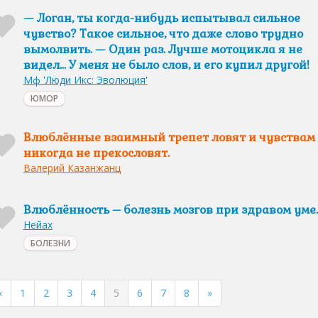
— Логан, ты когда-нибудь испытывал сильное
чувство? Такое сильное, что даже слово трудно
вымолвить. — Один раз. Лучше мотоцикла я не
видел… У меня не было слов, и его купил другой!
Мф 'Люди Икс: Эволюция'
ЮМОР
Влюблённые взаимный трепет ловят и чувствам
никогда не прекословят.
Валерий Казанжанц
Влюблённость – болезнь мозгов при здравом уме.
Нейах
БОЛЕЗНИ
«
1
2
3
4
5
6
7
8
»