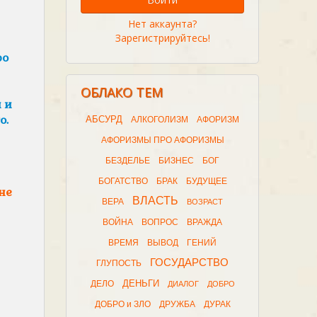
Нет аккаунта?
Зарегистрируйтесь!
ро
ОБЛАКО ТЕМ
 и
о.
АБСУРД
АЛКОГОЛИЗМ
АФОРИЗМ
АФОРИЗМЫ ПРО АФОРИЗМЫ
БЕЗДЕЛЬЕ
БИЗНЕС
БОГ
БОГАТСТВО
БРАК
БУДУЩЕЕ
не
ВЛАСТЬ
ВЕРА
ВОЗРАСТ
ВОЙНА
ВОПРОС
ВРАЖДА
ВРЕМЯ
ВЫВОД
ГЕНИЙ
ГОСУДАРСТВО
ГЛУПОСТЬ
ДЕНЬГИ
ДЕЛО
ДИАЛОГ
ДОБРО
ДОБРО и ЗЛО
ДРУЖБА
ДУРАК