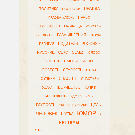
ПАРАДОКС
ПЕССИМИЗМ
ПИЩА
ПРАВДА
ПОЛИТИКА
ПОЛИТИКИ
ПРАВО
ПРАВДА и ЛОЖЬ
ПРЕЗИДЕНТ
ПРИРОДА
РАБОТА и
РАЗМЫШЛЕНИЯ
БЕЗДЕЛЬЕ
РАЗУМ
РОДИТЕЛИ
РОССИЯ и
РЕЛИГИЯ
РУССКИЕ
СЕКС
СЕМЬЯ
СЛОВО
СМЕРТЬ
СМЫСЛ ЖИЗНИ
СОВЕСТЬ
СТАРОСТЬ
СТРАХ
СЧАСТЬЕ
СУДЬБА
СЧАСТЬЕ и
ТВОРЧЕСТВО
ТОЛК и
УДАЧА
БЕСТОЛОЧЬ
УДАЧА
УМ и
ГЛУПОСТЬ
ЦЕЛЬ
УМНЫЕ и ДУРАКИ
ЮМОР
ЧЕЛОВЕК
ШУТКА
Я
нет темы
Еще