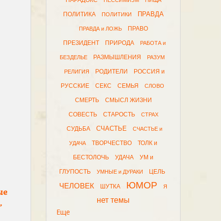
ПАРАДОКС
ПЕССИМИЗМ
ПИЩА
ПРАВДА
ПОЛИТИКА
ПОЛИТИКИ
ПРАВО
ПРАВДА и ЛОЖЬ
ПРЕЗИДЕНТ
ПРИРОДА
РАБОТА и
РАЗМЫШЛЕНИЯ
БЕЗДЕЛЬЕ
РАЗУМ
РОДИТЕЛИ
РОССИЯ и
РЕЛИГИЯ
РУССКИЕ
СЕКС
СЕМЬЯ
СЛОВО
СМЕРТЬ
СМЫСЛ ЖИЗНИ
СОВЕСТЬ
СТАРОСТЬ
СТРАХ
СЧАСТЬЕ
СУДЬБА
СЧАСТЬЕ и
ТВОРЧЕСТВО
ТОЛК и
УДАЧА
БЕСТОЛОЧЬ
УДАЧА
УМ и
ГЛУПОСТЬ
ЦЕЛЬ
УМНЫЕ и ДУРАКИ
ЮМОР
ЧЕЛОВЕК
ШУТКА
Я
ые
нет темы
,
Еще