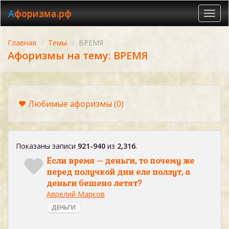
Афоризма.рф
Toggl
navig
Главная
Темы
ВРЕМЯ
Афоризмы на тему: ВРЕМЯ
Любимые афоризмы
(0)
Показаны записи
921-940
из
2,316
.
Если время – деньги, то почему же
перед получкой дни еле ползут, а
деньги бешено летят?
Аврелий Марков
ДЕНЬГИ