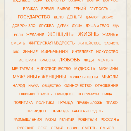
БУДУЩЕЕ
ВЕРА
ВОЙНА
ВОПРОС
ВОЗРАСТ
ВРАЖДА
ВРЕМЯ
ВЫВОД
ГЕНИЙ
ГЛУПОСТЬ
ГОСУДАРСТВО
ДЕНЬГИ
ДЕЛО
ДИАЛОГ
ДОБРО
ДОБРО и ЗЛО
ДРУЖБА
ДУРАК
ДУША
ДУША и ТЕЛО
ЕДА
ЖИЗНЬ
ЖЕНЩИНЫ
ЖЕЛАНИЯ
ЖИЗНЬ и
ЕСЛИ
ЖИТЕЙСКАЯ МУДРОСТЬ
СМЕРТЬ
ЖИТЕЙСКОЕ
ЗАВИСТЬ
ИЗРЕЧЕНИЯ
ЗНАНИЕ
ИНТЕЛЛЕКТ
ИСКУССТВО
ЗЛО
ЛЮБОВЬ
ИСТОРИЯ
КРАСОТА
ЛЮДИ
МЕЧТЫ и
МУДРОСТЬ
МЕЧТАТЕЛИ
МИРОТВОРЧЕСТВО
МУЖЧИНЫ
МУЖЧИНЫ и ЖЕНЩИНЫ
МЫСЛИ
МУЖЬЯ и ЖЕНЫ
НАРОД
ОДИНОЧЕСТВО
ОТНОШЕНИЯ
НАУКА
ОБЩЕСТВО
ОШИБКИ
ПАРАДОКС
ПАМЯТЬ
ПЕССИМИЗМ
ПИЩА
ПРАВДА
ПОЛИТИКА
ПРАВО
ПОЛИТИКИ
ПРАВДА и ЛОЖЬ
ПРЕЗИДЕНТ
ПРИРОДА
РАБОТА и БЕЗДЕЛЬЕ
РАЗМЫШЛЕНИЯ
РОДИТЕЛИ
РОССИЯ и
РАЗУМ
РЕЛИГИЯ
РУССКИЕ
СЕКС
СЕМЬЯ
СМЕРТЬ
СМЫСЛ
СЛОВО