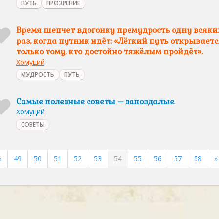
ПУТЬ
ПРОЗРЕНИЕ
Время шепчет вдогонку премудрость одну всяки
раз, когда путник идёт: «Лёгкий путь открываетс
только тому, кто достойно тяжёлым пройдёт».
Хомуций
МУДРОСТЬ
ПУТЬ
Самые полезные советы – запоздалые.
Хомуций
СОВЕТЫ
«
49
50
51
52
53
54
55
56
57
58
»