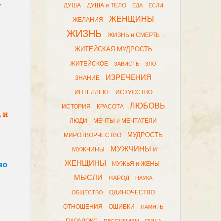
.
ДУША
ДУША и ТЕЛО
ЕДА
ЕСЛИ
ЖЕНЩИНЫ
ЖЕЛАНИЯ
ЖИЗНЬ
ЖИЗНЬ и СМЕРТЬ
ЖИТЕЙСКАЯ МУДРОСТЬ
ЖИТЕЙСКОЕ
ЗАВИСТЬ
ЗЛО
ИЗРЕЧЕНИЯ
ЗНАНИЕ
ИНТЕЛЛЕКТ
ИСКУССТВО
ЛЮБОВЬ
ИСТОРИЯ
КРАСОТА
 и
ЛЮДИ
МЕЧТЫ и МЕЧТАТЕЛИ
МУДРОСТЬ
МИРОТВОРЧЕСТВО
МУЖЧИНЫ и
МУЖЧИНЫ
но
ЖЕНЩИНЫ
МУЖЬЯ и ЖЕНЫ
МЫСЛИ
НАРОД
НАУКА
ОДИНОЧЕСТВО
ОБЩЕСТВО
ОТНОШЕНИЯ
ОШИБКИ
ПАМЯТЬ