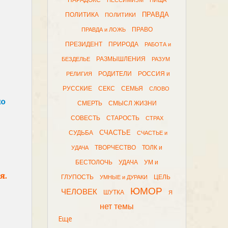
ПАРАДОКС
ПЕССИМИЗМ
ПИЩА
ПРАВДА
ПОЛИТИКА
ПОЛИТИКИ
ПРАВО
ПРАВДА и ЛОЖЬ
ПРЕЗИДЕНТ
ПРИРОДА
РАБОТА и
РАЗМЫШЛЕНИЯ
БЕЗДЕЛЬЕ
РАЗУМ
РОДИТЕЛИ
РОССИЯ и
РЕЛИГИЯ
РУССКИЕ
СЕКС
СЕМЬЯ
СЛОВО
ло
СМЕРТЬ
СМЫСЛ ЖИЗНИ
СОВЕСТЬ
СТАРОСТЬ
СТРАХ
СЧАСТЬЕ
СУДЬБА
СЧАСТЬЕ и
ТВОРЧЕСТВО
ТОЛК и
УДАЧА
БЕСТОЛОЧЬ
УДАЧА
УМ и
я.
ГЛУПОСТЬ
ЦЕЛЬ
УМНЫЕ и ДУРАКИ
ЮМОР
ЧЕЛОВЕК
ШУТКА
Я
нет темы
Еще