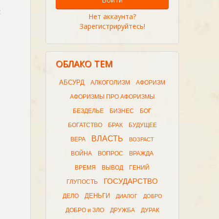
я
Нет аккаунта?
Зарегистрируйтесь!
ОБЛАКО ТЕМ
АБСУРД
АЛКОГОЛИЗМ
АФОРИЗМ
АФОРИЗМЫ ПРО АФОРИЗМЫ
БЕЗДЕЛЬЕ
БИЗНЕС
БОГ
БОГАТСТВО
БРАК
БУДУЩЕЕ
ВЛАСТЬ
ВЕРА
ВОЗРАСТ
ВОЙНА
ВОПРОС
ВРАЖДА
ВРЕМЯ
ВЫВОД
ГЕНИЙ
ГОСУДАРСТВО
ГЛУПОСТЬ
ДЕНЬГИ
ДЕЛО
ДИАЛОГ
ДОБРО
ДОБРО и ЗЛО
ДРУЖБА
ДУРАК