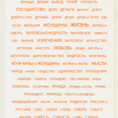
ВРАЖДА
ВРЕМЯ
ВЫВОД
ГЕНИЙ
ГЛУПОСТЬ
ГОСУДАРСТВО
ДЕНЬГИ
ДЕЛО
ДИАЛОГ
ДОБРО
ДОБРО и ЗЛО
ДРУЖБА
ДУРАК
ДУША
ДУША и ТЕЛО
ЕДА
ЖИЗНЬ
ЖЕНЩИНЫ
ЖЕЛАНИЯ
ЖИЗНЬ и
ЕСЛИ
ЖИТЕЙСКАЯ МУДРОСТЬ
СМЕРТЬ
ЖИТЕЙСКОЕ
ЗАВИСТЬ
ИЗРЕЧЕНИЯ
ЗНАНИЕ
ИНТЕЛЛЕКТ
ИСКУССТВО
ЗЛО
ЛЮБОВЬ
ИСТОРИЯ
КРАСОТА
ЛЮДИ
МЕЧТЫ и
МУДРОСТЬ
МЕЧТАТЕЛИ
МИРОТВОРЧЕСТВО
МУЖЧИНЫ
МУЖЧИНЫ и ЖЕНЩИНЫ
МЫСЛИ
МУЖЬЯ и ЖЕНЫ
НАРОД
ОДИНОЧЕСТВО
ОТНОШЕНИЯ
НАУКА
ОБЩЕСТВО
ОШИБКИ
ПАРАДОКС
ПАМЯТЬ
ПЕССИМИЗМ
ПИЩА
ПРАВДА
ПОЛИТИКА
ПРАВО
ПОЛИТИКИ
ПРАВДА и ЛОЖЬ
ПРЕЗИДЕНТ
ПРИРОДА
РАБОТА и БЕЗДЕЛЬЕ
РАЗМЫШЛЕНИЯ
РОДИТЕЛИ
РОССИЯ и
РАЗУМ
РЕЛИГИЯ
РУССКИЕ
СЕКС
СЕМЬЯ
СМЕРТЬ
СМЫСЛ
СЛОВО
ЖИЗНИ
СОВЕСТЬ
СТАРОСТЬ
СУДЬБА
СТРАХ