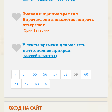
Знавал и лучшие времена.
Впрочем, они знакомство напрочь
отвергают.
Юрий Татаркин
У ленты времени для нас есть
нечто, полное прикрас.
Валерий Казанжанц
«
54
55
56
57
58
59
60
61
62
63
»
ВХОД НА САЙТ