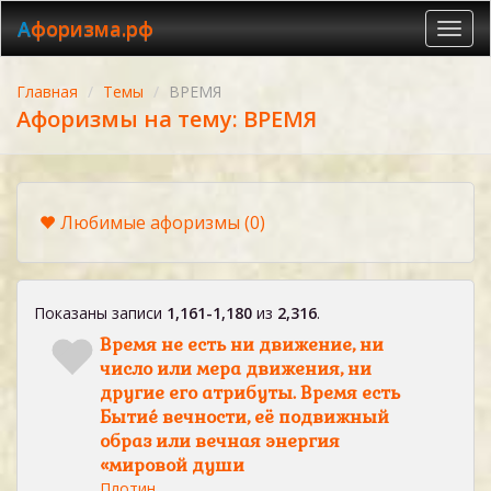
Афоризма.рф
Toggl
navig
Главная
Темы
ВРЕМЯ
Афоризмы на тему: ВРЕМЯ
Любимые афоризмы
(0)
Показаны записи
1,161-1,180
из
2,316
.
Время не есть ни движение, ни
число или мера движения, ни
другие его атрибуты. Время есть
Бытие́ вечности, её подвижный
образ или вечная энергия
«мировой души
Плотин