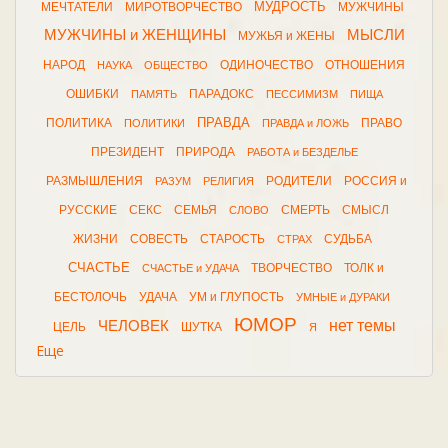
МУДРОСТЬ
МЕЧТАТЕЛИ
МИРОТВОРЧЕСТВО
МУЖЧИНЫ
МУЖЧИНЫ и ЖЕНЩИНЫ
МЫСЛИ
МУЖЬЯ и ЖЕНЫ
НАРОД
ОДИНОЧЕСТВО
ОТНОШЕНИЯ
НАУКА
ОБЩЕСТВО
ОШИБКИ
ПАРАДОКС
ПАМЯТЬ
ПЕССИМИЗМ
ПИЩА
ПРАВДА
ПОЛИТИКА
ПРАВО
ПОЛИТИКИ
ПРАВДА и ЛОЖЬ
ПРЕЗИДЕНТ
ПРИРОДА
РАБОТА и БЕЗДЕЛЬЕ
РАЗМЫШЛЕНИЯ
РОДИТЕЛИ
РОССИЯ и
РАЗУМ
РЕЛИГИЯ
РУССКИЕ
СЕКС
СЕМЬЯ
СМЕРТЬ
СМЫСЛ
СЛОВО
ЖИЗНИ
СОВЕСТЬ
СТАРОСТЬ
СУДЬБА
СТРАХ
СЧАСТЬЕ
ТВОРЧЕСТВО
ТОЛК и
СЧАСТЬЕ и УДАЧА
БЕСТОЛОЧЬ
УДАЧА
УМ и ГЛУПОСТЬ
УМНЫЕ и ДУРАКИ
ЮМОР
нет темы
ЧЕЛОВЕК
ЦЕЛЬ
ШУТКА
Я
Еще