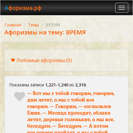
Афоризма.рф
Toggl
navig
Главная
Темы
ВРЕМЯ
Афоризмы на тему: ВРЕМЯ
Любимые афоризмы
(0)
Показаны записи
1,221-1,240
из
2,316
.
— Вот мы с тобой говорим, говорим,
дни летят, а мы с тобой все
говорим. — Говорим, — согласился
Ежик. — Месяца проходят, облака
летят, деревья голенькие, а мы все,
беседуем. — Беседуем. — А потом
все совсем пройдет, а мы с тобой