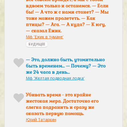
вдвоем только и останемся. — Если
бы! — А что ж с нами станет? — Мы
тоже можем пролететь. — Как
птицы? — Ага. — А куда? — К югу,
— сказал Ежик.
Мф 'Ежик в тумане'
БУДУЩЕЕ
— Это, должно быть, утомительно
быть временем… — Почему? — Это
же 24 часа в день…
Мф 'Желтая подводная лодка'
Убивать время - это крайне
жестокая мера. Достаточно его
слегка подранить и сразу же
оказать первую помощь.
Юрий Татаркин