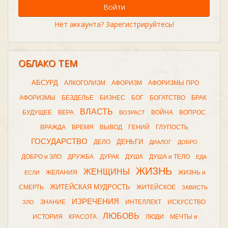
Войти
Нет аккаунта? Зарегистрируйтесь!
ОБЛАКО ТЕМ
АБСУРД
АЛКОГОЛИЗМ
АФОРИЗМ
АФОРИЗМЫ ПРО
АФОРИЗМЫ
БЕЗДЕЛЬЕ
БИЗНЕС
БОГ
БОГАТСТВО
БРАК
ВЛАСТЬ
БУДУЩЕЕ
ВЕРА
ВОЙНА
ВОПРОС
ВОЗРАСТ
ВРАЖДА
ВРЕМЯ
ВЫВОД
ГЕНИЙ
ГЛУПОСТЬ
ГОСУДАРСТВО
ДЕНЬГИ
ДЕЛО
ДИАЛОГ
ДОБРО
ДОБРО и ЗЛО
ДРУЖБА
ДУРАК
ДУША
ДУША и ТЕЛО
ЕДА
ЖИЗНЬ
ЖЕНЩИНЫ
ЖЕЛАНИЯ
ЖИЗНЬ и
ЕСЛИ
ЖИТЕЙСКАЯ МУДРОСТЬ
СМЕРТЬ
ЖИТЕЙСКОЕ
ЗАВИСТЬ
ИЗРЕЧЕНИЯ
ЗНАНИЕ
ИНТЕЛЛЕКТ
ИСКУССТВО
ЗЛО
ЛЮБОВЬ
ИСТОРИЯ
КРАСОТА
ЛЮДИ
МЕЧТЫ и