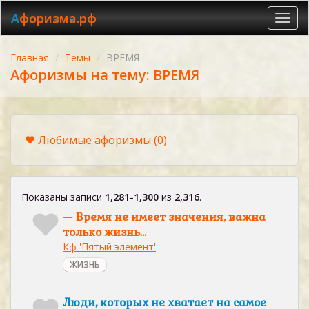
Афоризма.рф
Toggl
navig
Главная
Темы
ВРЕМЯ
Афоризмы на тему: ВРЕМЯ
Любимые афоризмы
(0)
Показаны записи
1,281-1,300
из
2,316
.
— Время не имеет значения, важна
только жизнь…
Кф 'Пятый элемент'
ЖИЗНЬ
Люди, которых не хватает на самое