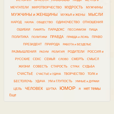
ИСТОРИЯ
КРАСОТА
ЛЮДИ
МЕЧТЫ и
МУДРОСТЬ
МЕЧТАТЕЛИ
МИРОТВОРЧЕСТВО
МУЖЧИНЫ
МУЖЧИНЫ и ЖЕНЩИНЫ
МЫСЛИ
МУЖЬЯ и ЖЕНЫ
НАРОД
ОДИНОЧЕСТВО
ОТНОШЕНИЯ
НАУКА
ОБЩЕСТВО
ОШИБКИ
ПАРАДОКС
ПАМЯТЬ
ПЕССИМИЗМ
ПИЩА
ПРАВДА
ПОЛИТИКА
ПРАВО
ПОЛИТИКИ
ПРАВДА и ЛОЖЬ
ПРЕЗИДЕНТ
ПРИРОДА
РАБОТА и БЕЗДЕЛЬЕ
РАЗМЫШЛЕНИЯ
РОДИТЕЛИ
РОССИЯ и
РАЗУМ
РЕЛИГИЯ
РУССКИЕ
СЕКС
СЕМЬЯ
СМЕРТЬ
СМЫСЛ
СЛОВО
ЖИЗНИ
СОВЕСТЬ
СТАРОСТЬ
СУДЬБА
СТРАХ
СЧАСТЬЕ
ТВОРЧЕСТВО
ТОЛК и
СЧАСТЬЕ и УДАЧА
БЕСТОЛОЧЬ
УДАЧА
УМ и ГЛУПОСТЬ
УМНЫЕ и ДУРАКИ
ЮМОР
нет темы
ЧЕЛОВЕК
ЦЕЛЬ
ШУТКА
Я
Еще