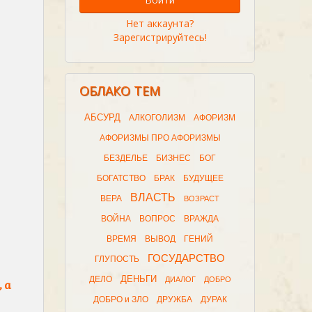
Нет аккаунта?
Зарегистрируйтесь!
ОБЛАКО ТЕМ
АБСУРД
АЛКОГОЛИЗМ
АФОРИЗМ
АФОРИЗМЫ ПРО АФОРИЗМЫ
БЕЗДЕЛЬЕ
БИЗНЕС
БОГ
БОГАТСТВО
БРАК
БУДУЩЕЕ
ВЛАСТЬ
ВЕРА
ВОЗРАСТ
ВОЙНА
ВОПРОС
ВРАЖДА
ВРЕМЯ
ВЫВОД
ГЕНИЙ
ГОСУДАРСТВО
ГЛУПОСТЬ
ДЕНЬГИ
ДЕЛО
ДИАЛОГ
ДОБРО
 а
ДОБРО и ЗЛО
ДРУЖБА
ДУРАК