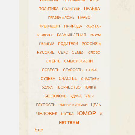
ПАРАДОКС
ПЕССИМИЗМ
ПИЩА
ПРАВДА
ПОЛИТИКА
ПОЛИТИКИ
ПРАВО
ПРАВДА и ЛОЖЬ
ПРЕЗИДЕНТ
ПРИРОДА
РАБОТА и
РАЗМЫШЛЕНИЯ
БЕЗДЕЛЬЕ
РАЗУМ
РОДИТЕЛИ
РОССИЯ и
РЕЛИГИЯ
РУССКИЕ
СЕКС
СЕМЬЯ
СЛОВО
СМЕРТЬ
СМЫСЛ ЖИЗНИ
СОВЕСТЬ
СТАРОСТЬ
СТРАХ
СЧАСТЬЕ
СУДЬБА
СЧАСТЬЕ и
ТВОРЧЕСТВО
ТОЛК и
УДАЧА
БЕСТОЛОЧЬ
УДАЧА
УМ и
ГЛУПОСТЬ
ЦЕЛЬ
УМНЫЕ и ДУРАКИ
ЮМОР
ЧЕЛОВЕК
ШУТКА
Я
нет темы
Еще