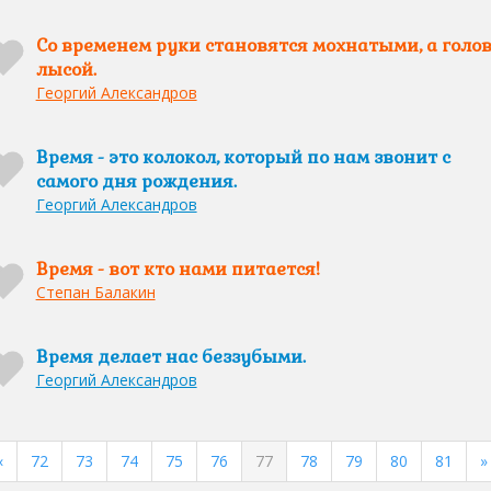
Со временем руки становятся мохнатыми, а голо
лысой.
Георгий Александров
Время - это колокол, который по нам звонит с
самого дня рождения.
Георгий Александров
Время - вот кто нами питается!
Степан Балакин
Время делает нас беззубыми.
Георгий Александров
«
72
73
74
75
76
77
78
79
80
81
»