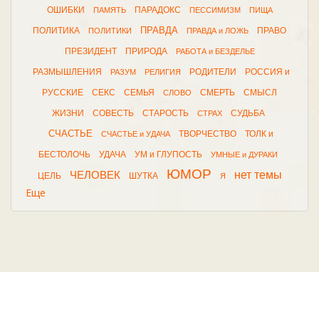
ОШИБКИ
ПАРАДОКС
ПАМЯТЬ
ПЕССИМИЗМ
ПИЩА
ПРАВДА
ПОЛИТИКА
ПРАВО
ПОЛИТИКИ
ПРАВДА и ЛОЖЬ
ПРЕЗИДЕНТ
ПРИРОДА
РАБОТА и БЕЗДЕЛЬЕ
РАЗМЫШЛЕНИЯ
РОДИТЕЛИ
РОССИЯ и
РАЗУМ
РЕЛИГИЯ
РУССКИЕ
СЕКС
СЕМЬЯ
СМЕРТЬ
СМЫСЛ
СЛОВО
ЖИЗНИ
СОВЕСТЬ
СТАРОСТЬ
СУДЬБА
СТРАХ
СЧАСТЬЕ
ТВОРЧЕСТВО
ТОЛК и
СЧАСТЬЕ и УДАЧА
БЕСТОЛОЧЬ
УДАЧА
УМ и ГЛУПОСТЬ
УМНЫЕ и ДУРАКИ
ЮМОР
нет темы
ЧЕЛОВЕК
ЦЕЛЬ
ШУТКА
Я
Еще
2026 © афоризма.рф |
поддержка