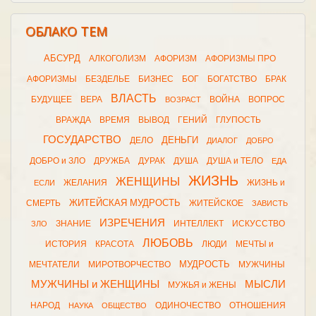
ОБЛАКО ТЕМ
АБСУРД
АЛКОГОЛИЗМ
АФОРИЗМ
АФОРИЗМЫ ПРО
АФОРИЗМЫ
БЕЗДЕЛЬЕ
БИЗНЕС
БОГ
БОГАТСТВО
БРАК
ВЛАСТЬ
БУДУЩЕЕ
ВЕРА
ВОЙНА
ВОПРОС
ВОЗРАСТ
ВРАЖДА
ВРЕМЯ
ВЫВОД
ГЕНИЙ
ГЛУПОСТЬ
ГОСУДАРСТВО
ДЕНЬГИ
ДЕЛО
ДИАЛОГ
ДОБРО
ДОБРО и ЗЛО
ДРУЖБА
ДУРАК
ДУША
ДУША и ТЕЛО
ЕДА
ЖИЗНЬ
ЖЕНЩИНЫ
ЖЕЛАНИЯ
ЖИЗНЬ и
ЕСЛИ
ЖИТЕЙСКАЯ МУДРОСТЬ
СМЕРТЬ
ЖИТЕЙСКОЕ
ЗАВИСТЬ
ИЗРЕЧЕНИЯ
ЗНАНИЕ
ИНТЕЛЛЕКТ
ИСКУССТВО
ЗЛО
ЛЮБОВЬ
ИСТОРИЯ
КРАСОТА
ЛЮДИ
МЕЧТЫ и
МУДРОСТЬ
МЕЧТАТЕЛИ
МИРОТВОРЧЕСТВО
МУЖЧИНЫ
МУЖЧИНЫ и ЖЕНЩИНЫ
МЫСЛИ
МУЖЬЯ и ЖЕНЫ
НАРОД
ОДИНОЧЕСТВО
ОТНОШЕНИЯ
НАУКА
ОБЩЕСТВО