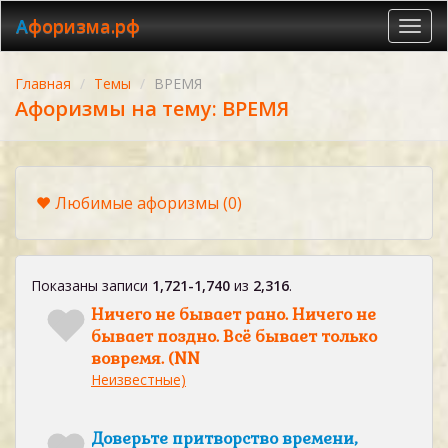
Афоризма.рф
Toggl
navig
Главная
Темы
ВРЕМЯ
Афоризмы на тему: ВРЕМЯ
Любимые афоризмы
(0)
Показаны записи
1,721-1,740
из
2,316
.
Ничего не бывает рано. Ничего не
бывает поздно. Всё бывает только
вовремя. (NN
Неизвестные)
Доверьте притворство времени,