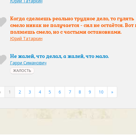
Юрий Татаркин
Когда сделаешь реально трудное дело, то гулять
смело никак не получается - сил не остаётся. Вот 
ползаешь смело, но с частыми остановками.
Юрий Татаркин
Не жалей, что делал, а жалей, что мало.
Гарри Симанович
ЖАЛОСТЬ
«
1
2
3
4
5
6
7
8
9
10
»