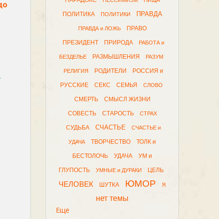
ПАРАДОКС
ПЕССИМИЗМ
ПИЩА
до
ПРАВДА
ПОЛИТИКА
ПОЛИТИКИ
ПРАВО
ПРАВДА и ЛОЖЬ
ПРЕЗИДЕНТ
ПРИРОДА
РАБОТА и
РАЗМЫШЛЕНИЯ
БЕЗДЕЛЬЕ
РАЗУМ
РОДИТЕЛИ
РОССИЯ и
РЕЛИГИЯ
а
РУССКИЕ
СЕКС
СЕМЬЯ
СЛОВО
СМЕРТЬ
СМЫСЛ ЖИЗНИ
СОВЕСТЬ
СТАРОСТЬ
СТРАХ
СЧАСТЬЕ
СУДЬБА
СЧАСТЬЕ и
ТВОРЧЕСТВО
ТОЛК и
УДАЧА
БЕСТОЛОЧЬ
УДАЧА
УМ и
ГЛУПОСТЬ
ЦЕЛЬ
УМНЫЕ и ДУРАКИ
ЮМОР
ЧЕЛОВЕК
ШУТКА
Я
нет темы
Еще