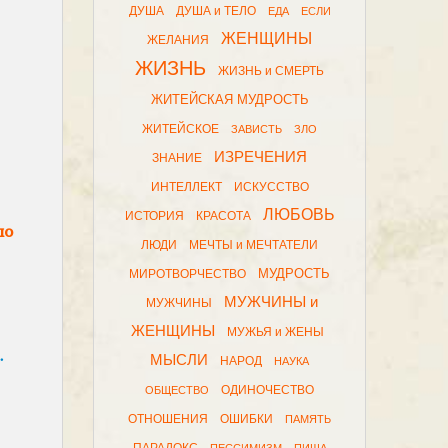
ДУША
ДУША и ТЕЛО
ЕДА
ЕСЛИ
ЖЕНЩИНЫ
ЖЕЛАНИЯ
ЖИЗНЬ
ЖИЗНЬ и СМЕРТЬ
ЖИТЕЙСКАЯ МУДРОСТЬ
ЖИТЕЙСКОЕ
ЗАВИСТЬ
ЗЛО
ИЗРЕЧЕНИЯ
ЗНАНИЕ
ИНТЕЛЛЕКТ
ИСКУССТВО
ЛЮБОВЬ
ИСТОРИЯ
КРАСОТА
ло
ЛЮДИ
МЕЧТЫ и МЕЧТАТЕЛИ
МУДРОСТЬ
МИРОТВОРЧЕСТВО
МУЖЧИНЫ и
МУЖЧИНЫ
ЖЕНЩИНЫ
МУЖЬЯ и ЖЕНЫ
.
МЫСЛИ
НАРОД
НАУКА
ОДИНОЧЕСТВО
ОБЩЕСТВО
ОТНОШЕНИЯ
ОШИБКИ
ПАМЯТЬ