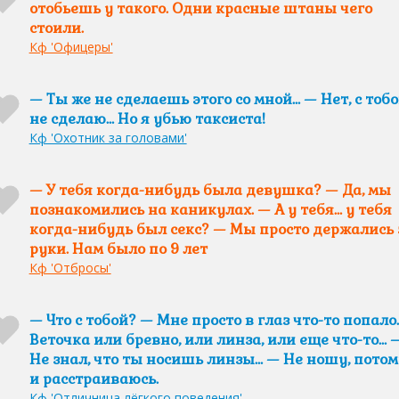
отобьешь у такого. Одни красные штаны чего
стоили.
Кф 'Офицеры'
— Ты же не сделаешь этого со мной… — Нет, с тоб
не сделаю… Но я убью таксиста!
Кф 'Охотник за головами'
— У тебя когда-нибудь была девушка? — Да, мы
познакомились на каникулах. — А у тебя… у тебя
когда-нибудь был секс? — Мы просто держались 
руки. Нам было по 9 лет
Кф 'Отбросы'
— Что с тобой? — Мне просто в глаз что-то попало
Веточка или бревно, или линза, или еще что-то… 
Не знал, что ты носишь линзы… — Не ношу, потом
и расстраиваюсь.
Кф 'Отличница лёгкого поведения'