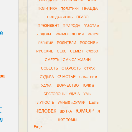
ПАРАДОКС
ПЕССИМИЗМ
ПИЩА
ПРАВДА
ПОЛИТИКА
ПОЛИТИКИ
ПРАВО
ПРАВДА и ЛОЖЬ
ПРЕЗИДЕНТ
ПРИРОДА
РАБОТА и
ой
РАЗМЫШЛЕНИЯ
БЕЗДЕЛЬЕ
РАЗУМ
РОДИТЕЛИ
РОССИЯ и
РЕЛИГИЯ
РУССКИЕ
СЕКС
СЕМЬЯ
СЛОВО
СМЕРТЬ
СМЫСЛ ЖИЗНИ
СОВЕСТЬ
СТАРОСТЬ
СТРАХ
за
СЧАСТЬЕ
СУДЬБА
СЧАСТЬЕ и
ТВОРЧЕСТВО
ТОЛК и
УДАЧА
БЕСТОЛОЧЬ
УДАЧА
УМ и
ГЛУПОСТЬ
ЦЕЛЬ
УМНЫЕ и ДУРАКИ
…
ЮМОР
ЧЕЛОВЕК
—
ШУТКА
Я
у
нет темы
Еще