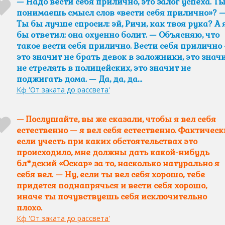
— Надо вести себя прилично, это залог успеха. Т
понимаешь смысл слов «вести себя прилично»? 
Ты бы лучше спросил: эй, Ричи, как твоя рука? А 
бы ответил: она охуенно болит. — Объясняю, что
такое вести себя прилично. Вести себя прилично
это значит не брать девок в заложники, это знач
не стрелять в полицейских, это значит не
поджигать дома. — Да, да, да…
Кф 'От заката до рассвета'
— Послушайте, вы же сказали, чтобы я вел себя
естественно — я вел себя естественно. Фактическ
если учесть при каких обстоятельствах это
происходило, мне должны дать какой-нибудь
бл*дский «Оскар» за то, насколько натурально я
себя вел. — Ну, если ты вел себя хорошо, тебе
придется поднапрячься и вести себя хорошо,
иначе ты почувствуешь себя исключительно
плохо.
Кф 'От заката до рассвета'