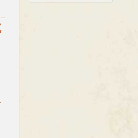
 —
е
я
?
,