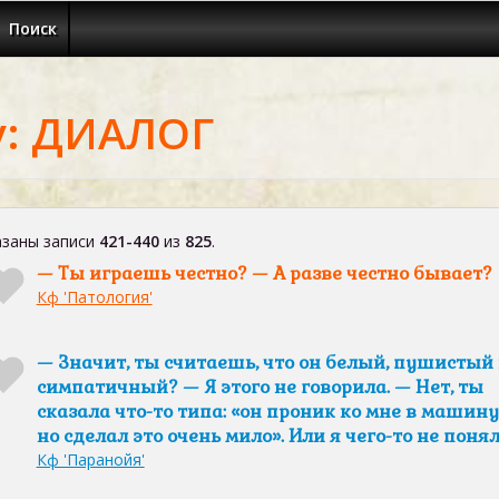
Поиск
у: ДИАЛОГ
заны записи
421-440
из
825
.
— Ты играешь честно? — А разве честно бывает?
Кф 'Патология'
— Значит, ты считаешь, что он белый, пушистый
симпатичный? — Я этого не говорила. — Нет, ты
сказала что-то типа: «он проник ко мне в машину
но сделал это очень мило». Или я чего-то не поня
Кф 'Паранойя'