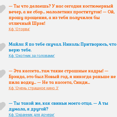
— Ты что делаешь? У нас сегодня костюмерный
вечер, а не сбор… малолетних проституток! — Ой,
прошу прощения, а из тебя получился бы
отличный Шрэк!
Кф 'Оторва'
Майло: Я по тебе скучал. Николь: Притворюсь, что
верю тебе.
Кф 'Охотник за головами'
— Эта кассета…там такие страшные кадры! —
Брэнда, это был Новый год, я никогда раньше не
пила водку… — Не та кассета, Синди…
Кф 'Очень страшное кино 3'
— Ты такой же, как свиньи моего отца. — А ты
думала, я другой?
Кф 'Охранник для дочери'