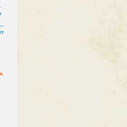
ы
—
я
 —
ит
и,