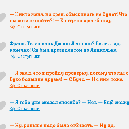
— Никто меня, на хрен, обыскивать не будет! Что
вы хотите найти?! — Контр-на хрен-банду.
Кф 'Отступники'
Фрэнк: Ты знаешь Джона Леннона? Били: … да,
конечно! Он был президентом до Линкольна.
Кф 'Отступники'
— Я знал, что я пройду проверку, потому что мы с
Буко большие друзья! — С Бучо. — И с ним тоже.
Кф 'Отчаянный'
— Я тебе уже сказал спасибо? — Нет. — Ещё скажу
Кф 'Отчаянный'
— Ну, раньше надо было отбивать. — Ну да,