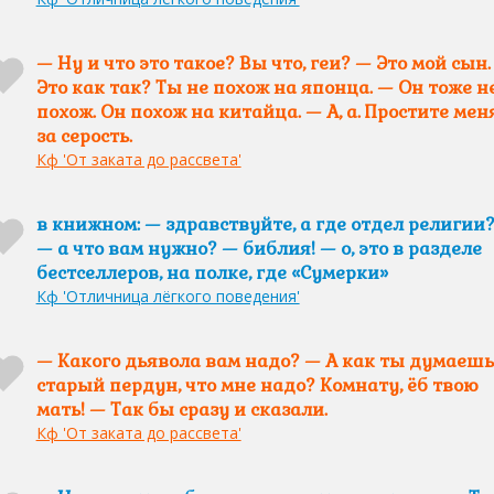
— Ну и что это такое? Вы что, геи? — Это мой сын.
Это как так? Ты не похож на японца. — Он тоже н
похож. Он похож на китайца. — А, а. Простите мен
за серость.
Кф 'От заката до рассвета'
в книжном: — здравствуйте, а где отдел религии
— а что вам нужно? — библия! — о, это в разделе
бестселлеров, на полке, где «Сумерки»
Кф 'Отличница лёгкого поведения'
— Какого дьявола вам надо? — А как ты думаешь
старый пердун, что мне надо? Комнату, ёб твою
мать! — Так бы сразу и сказали.
Кф 'От заката до рассвета'