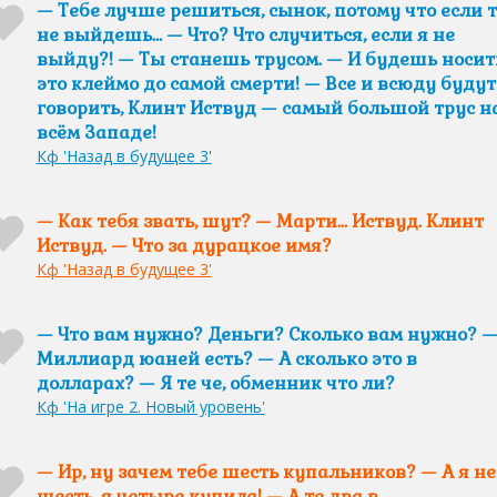
— Тебе лучше решиться, сынок, потому что если 
не выйдешь… — Что? Что случиться, если я не
выйду?! — Ты станешь трусом. — И будешь носит
это клеймо до самой смерти! — Все и всюду будут
говорить, Клинт Иствуд — самый большой трус н
всём Западе!
Кф 'Назад в будущее 3'
— Как тебя звать, шут? — Марти… Иствуд. Клинт
Иствуд. — Что за дурацкое имя?
Кф 'Назад в будущее 3'
— Что вам нужно? Деньги? Сколько вам нужно? 
Миллиард юаней есть? — А сколько это в
долларах? — Я те че, обменник что ли?
Кф 'На игре 2. Новый уровень'
— Ир, ну зачем тебе шесть купальников? — А я не
шесть, я четыре купила! — А те два в