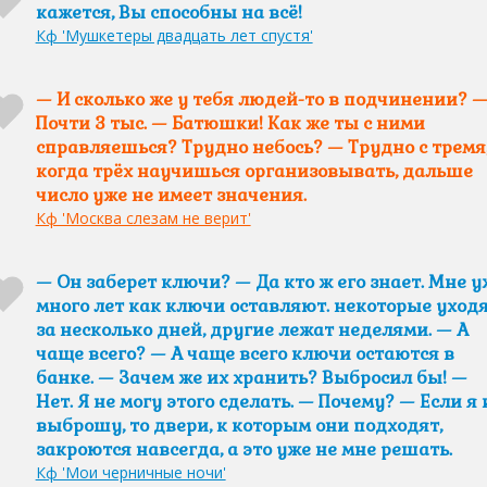
кажется, Вы способны на всё!
Кф 'Мушкетеры двадцать лет спустя'
— И сколько же у тебя людей-то в подчинении? 
Почти 3 тыс. — Батюшки! Как же ты с ними
справляешься? Трудно небось? — Трудно с тремя,
когда трёх научишься организовывать, дальше
число уже не имеет значения.
Кф 'Москва слезам не верит'
— Он заберет ключи? — Да кто ж его знает. Мне у
много лет как ключи оставляют. некоторые уход
за несколько дней, другие лежат неделями. — А
чаще всего? — А чаще всего ключи остаются в
банке. — Зачем же их хранить? Выбросил бы! —
Нет. Я не могу этого сделать. — Почему? — Если я 
выброшу, то двери, к которым они подходят,
закроются навсегда, а это уже не мне решать.
Кф 'Мои черничные ночи'