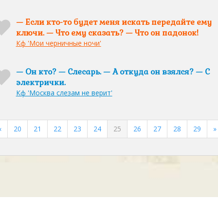
— Если кто-то будет меня искать передайте ему
ключи. — Что ему сказать? — Что он падонок!
Кф 'Мои черничные ночи'
— Он кто? — Слесарь. — А откуда он взялся? — С
электрички.
Кф 'Москва слезам не верит'
«
20
21
22
23
24
25
26
27
28
29
»