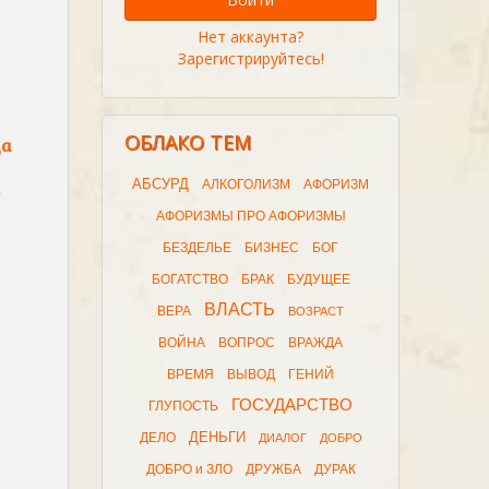
Нет аккаунта?
Зарегистрируйтесь!
ОБЛАКО ТЕМ
да
АБСУРД
АЛКОГОЛИЗМ
АФОРИЗМ
—
АФОРИЗМЫ ПРО АФОРИЗМЫ
БЕЗДЕЛЬЕ
БИЗНЕС
БОГ
БОГАТСТВО
БРАК
БУДУЩЕЕ
ВЛАСТЬ
ВЕРА
ВОЗРАСТ
ВОЙНА
ВОПРОС
ВРАЖДА
ВРЕМЯ
ВЫВОД
ГЕНИЙ
ГОСУДАРСТВО
ГЛУПОСТЬ
ДЕНЬГИ
ДЕЛО
ДИАЛОГ
ДОБРО
ДОБРО и ЗЛО
ДРУЖБА
ДУРАК