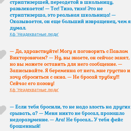
стриптизершей, переодетой в школьницу,
развлекается! — Тсс! Тихо, тихо! Это не
стриптизерша, это реальная школьница! —
Оказывается, он еще больший извращенец, чем я
думал.
Кф 'Неадекватные люди'
— Да, здравствуйте! Могу я поговорить с Павлом
Викторовичем? — Ну, вы знаете, он сейчас занят,
но вы можете оставить для него сообщение. —
Записывайте. Я беременна от него, мне грустно и
хочу сброситься с окна. — Не бросай трубку!!!
Сейчас его позову!
Кф 'Неадекватные люди'
— Если тебя бросили, то не надо злость на других
срывать, а? — Меня никто не бросал, прозошло
недоразумение. — Ага! Не бросал… У тебя фейс
брошенный!