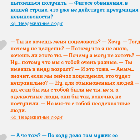
пытаешься получить. — Фигесе обвинения, в
нашей стране, что уже не действует презумпция
невиновоности?
Кф 'Неадекватные люди'
— Ты не хочешь меня поцеловать? — Хочу. — Тог
почему не целуешь? — Потому что я не знаю,
хочешь ли этого ты. — Почему я могу не хотеть? 
Ну… потому что мы с тобой очень разные. — Ты
имеешь в виду возраст? — И это тоже. — Аммм…
значит, если мы сейчас поцелуемся, это будет
неправильно? — Ну, для обыкновенных людей —
да, если бы мы с тобой были не ты, не я, а
адекватные люди, они бы так, конечно, не
поступили. — Но мы-то с тобой неадекватные
люди.
Кф 'Неадекватные люди'
— А че там? — По ходу дела там мужик со