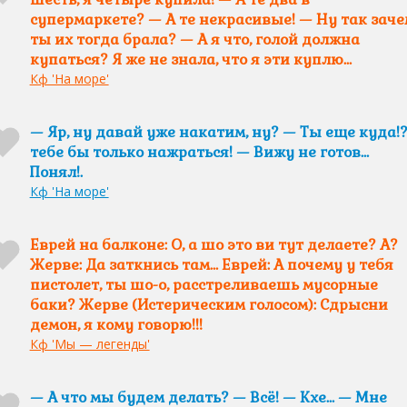
супермаркете? — А те некрасивые! — Ну так заче
ты их тогда брала? — А я что, голой должна
купаться? Я же не знала, что я эти куплю…
Кф 'На море'
— Яр, ну давай уже накатим, ну? — Ты еще куда!
тебе бы только нажраться! — Вижу не готов…
Понял!.
Кф 'На море'
Еврей на балконе: О, а шо это ви тут делаете? А?
Жерве: Да заткнись там… Еврей: А почему у тебя
пистолет, ты шо-о, расстреливаешь мусорные
баки? Жерве (Истерическим голосом): Сдрысни
демон, я кому говорю!!!
Кф 'Мы — легенды'
— А что мы будем делать? — Всё! — Кхе… — Мне