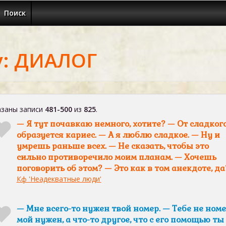
Поиск
у: ДИАЛОГ
заны записи
481-500
из
825
.
— Я тут почавкаю немного, хотите? — От сладког
образуется кариес. — А я люблю сладкое. — Ну и
умрешь раньше всех. — Не сказать, чтобы это
сильно противоречило моим планам. — Хочешь
поговорить об этом? — Это как в том анекдоте, да
Кф 'Неадекватные люди'
— Мне всего-то нужен твой номер. — Тебе не ном
мой нужен, а что-то другое, что с его помощью ты