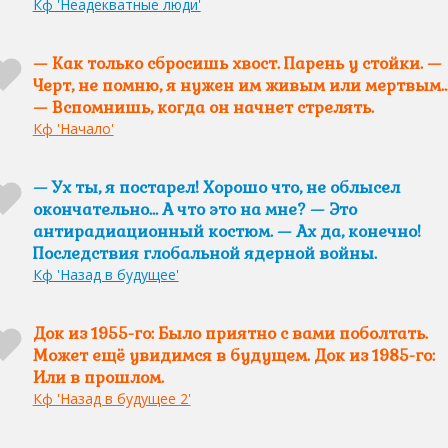
Кф 'Неадекватные люди'
— Как только сбросишь хвост. Парень у стойки. —
Черт, не помню, я нужен им живым или мертвым
— Вспомнишь, когда он начнет стрелять.
Кф 'Начало'
— Ух ты, я постарел! Хорошо что, не облысел
окончательно… А что это на мне? — Это
антирадиационный костюм. — Ах да, конечно!
Последствия глобальной ядерной войны.
Кф 'Назад в будущее'
Док из 1955-го: Было приятно с вами поболтать.
Может ещё увидимся в будущем. Док из 1985-го:
Или в прошлом.
Кф 'Назад в будущее 2'