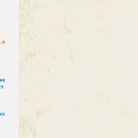
—
 а
же
ят
их