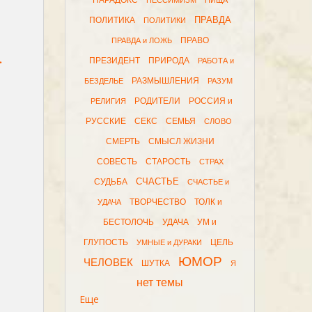
ПАРАДОКС
ПЕССИМИЗМ
ПИЩА
ПРАВДА
ПОЛИТИКА
ПОЛИТИКИ
ПРАВО
ПРАВДА и ЛОЖЬ
…
ПРЕЗИДЕНТ
ПРИРОДА
РАБОТА и
РАЗМЫШЛЕНИЯ
БЕЗДЕЛЬЕ
РАЗУМ
РОДИТЕЛИ
РОССИЯ и
РЕЛИГИЯ
РУССКИЕ
СЕКС
СЕМЬЯ
СЛОВО
СМЕРТЬ
СМЫСЛ ЖИЗНИ
СОВЕСТЬ
СТАРОСТЬ
СТРАХ
СЧАСТЬЕ
СУДЬБА
СЧАСТЬЕ и
ТВОРЧЕСТВО
ТОЛК и
УДАЧА
БЕСТОЛОЧЬ
УДАЧА
УМ и
ГЛУПОСТЬ
ЦЕЛЬ
УМНЫЕ и ДУРАКИ
ЮМОР
ЧЕЛОВЕК
ШУТКА
Я
нет темы
Еще