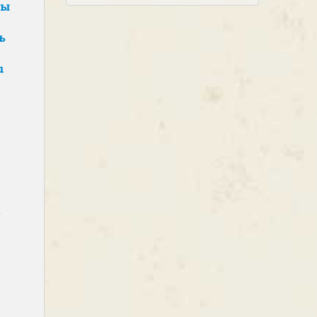
ты
ь
а
—