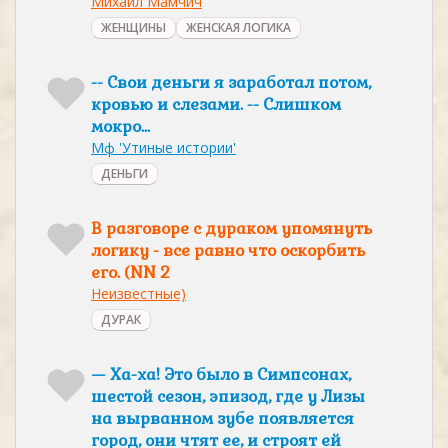
Михаил Мамчич
ЖЕНЩИНЫ
ЖЕНСКАЯ ЛОГИКА
-- Свои деньги я заработал потом,
кровью и слезами. -- Слишком
мокро...
Мф 'Утиные истории'
ДЕНЬГИ
В разговоре с дураком упомянуть
логику - все равно что оскорбить
его. (NN 2
Неизвестные)
ДУРАК
— Ха-ха! Это было в Симпсонах,
шестой сезон, эпизод, где у Лизы
на вырванном зубе появляется
город, они чтят ее, и строят ей