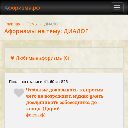
Афоризма.рф
Toggl
navig
Главная
Темы
ДИАЛОГ
Афоризмы на тему: ДИАЛОГ
Любимые афоризмы
(0)
Показаны записи
41-60
из
825
.
Чтобы не доказывать то, против
чего не возражают, нужно уметь
дослушивать собеседника до
конца. (Дарий
философ)