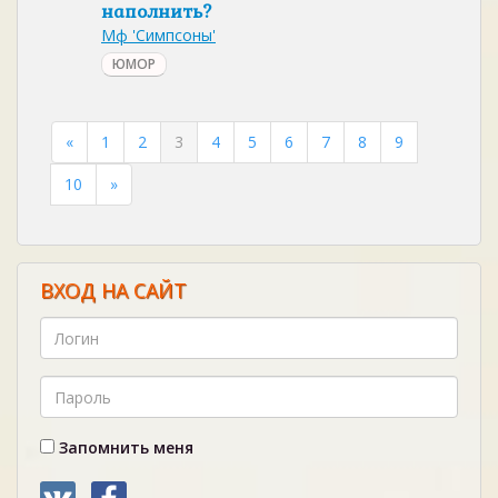
наполнить?
Мф 'Симпсоны'
ЮМОР
«
1
2
3
4
5
6
7
8
9
10
»
ВХОД НА САЙТ
Запомнить меня