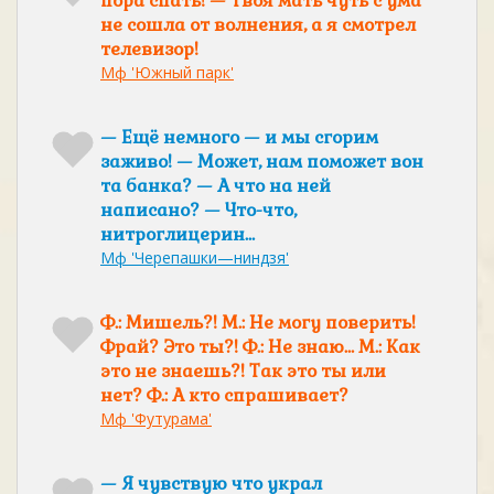
пора спать! — Твоя мать чуть с ума
не сошла от волнения, а я смотрел
телевизор!
Мф 'Южный парк'
— Ещё немного — и мы сгорим
заживо! — Может, нам поможет вон
та банка? — А что на ней
написано? — Что-что,
нитроглицерин…
Мф 'Черепашки—ниндзя'
Ф.: Мишель?! М.: Не могу поверить!
Фрай? Это ты?! Ф.: Не знаю… М.: Как
это не знаешь?! Так это ты или
нет? Ф.: А кто спрашивает?
Мф 'Футурама'
— Я чувствую что украл