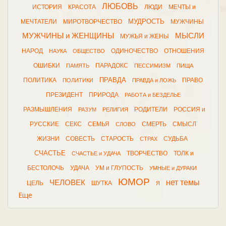
ЛЮБОВЬ
ИСТОРИЯ
КРАСОТА
ЛЮДИ
МЕЧТЫ и
МУДРОСТЬ
МЕЧТАТЕЛИ
МИРОТВОРЧЕСТВО
МУЖЧИНЫ
МУЖЧИНЫ и ЖЕНЩИНЫ
МЫСЛИ
МУЖЬЯ и ЖЕНЫ
НАРОД
ОДИНОЧЕСТВО
ОТНОШЕНИЯ
НАУКА
ОБЩЕСТВО
ОШИБКИ
ПАРАДОКС
ПАМЯТЬ
ПЕССИМИЗМ
ПИЩА
ПРАВДА
ПОЛИТИКА
ПРАВО
ПОЛИТИКИ
ПРАВДА и ЛОЖЬ
ПРЕЗИДЕНТ
ПРИРОДА
РАБОТА и БЕЗДЕЛЬЕ
РАЗМЫШЛЕНИЯ
РОДИТЕЛИ
РОССИЯ и
РАЗУМ
РЕЛИГИЯ
РУССКИЕ
СЕКС
СЕМЬЯ
СМЕРТЬ
СМЫСЛ
СЛОВО
ЖИЗНИ
СОВЕСТЬ
СТАРОСТЬ
СУДЬБА
СТРАХ
СЧАСТЬЕ
ТВОРЧЕСТВО
ТОЛК и
СЧАСТЬЕ и УДАЧА
БЕСТОЛОЧЬ
УДАЧА
УМ и ГЛУПОСТЬ
УМНЫЕ и ДУРАКИ
ЮМОР
нет темы
ЧЕЛОВЕК
ЦЕЛЬ
ШУТКА
Я
Еще