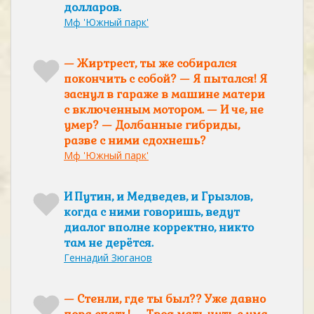
долларов.
Мф 'Южный парк'
— Жиртрест, ты же собирался
покончить с собой? — Я пытался! Я
заснул в гараже в машине матери
с включенным мотором. — И че, не
умер? — Долбанные гибриды,
разве с ними сдохнешь?
Мф 'Южный парк'
И Путин, и Медведев, и Грызлов,
когда с ними говоришь, ведут
диалог вполне корректно, никто
там не дерётся.
Геннадий Зюганов
— Стенли, где ты был?? Уже давно