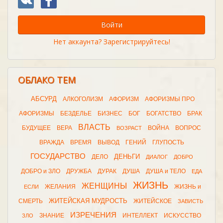
Войти
Нет аккаунта? Зарегистрируйтесь!
ОБЛАКО ТЕМ
АБСУРД
АЛКОГОЛИЗМ
АФОРИЗМ
АФОРИЗМЫ ПРО
АФОРИЗМЫ
БЕЗДЕЛЬЕ
БИЗНЕС
БОГ
БОГАТСТВО
БРАК
ВЛАСТЬ
БУДУЩЕЕ
ВЕРА
ВОЙНА
ВОПРОС
ВОЗРАСТ
ВРАЖДА
ВРЕМЯ
ВЫВОД
ГЕНИЙ
ГЛУПОСТЬ
ГОСУДАРСТВО
ДЕНЬГИ
ДЕЛО
ДИАЛОГ
ДОБРО
ДОБРО и ЗЛО
ДРУЖБА
ДУРАК
ДУША
ДУША и ТЕЛО
ЕДА
ЖИЗНЬ
ЖЕНЩИНЫ
ЖЕЛАНИЯ
ЖИЗНЬ и
ЕСЛИ
ЖИТЕЙСКАЯ МУДРОСТЬ
СМЕРТЬ
ЖИТЕЙСКОЕ
ЗАВИСТЬ
ИЗРЕЧЕНИЯ
ЗНАНИЕ
ИНТЕЛЛЕКТ
ИСКУССТВО
ЗЛО