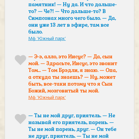
памятник! — Ну да. И что дальше-
то? — Че?! — Что дальше-то? В
Симпсонах много чего было. — Да,
они уже 13 лет в эфире, там все
было.
Мф 'Южный парк'
— Э-э, алло, это Иисус? — Да, сын
мой. — Здрасьте, Иисус, это звонит
Том… — Том Брэдли, я знаю. — Опа,
а откуда ты знаешь? — Ну, может
быть, все-таки потому что я Сын
Божий, мозговитый ты мой.
Мф 'Южный парк'
— Ты не мой друг, приятель. — Не
называй его приятель, парень. —
Ты не мой парень, друг. — Он тебе
не друг, приятель. — Ты не мой