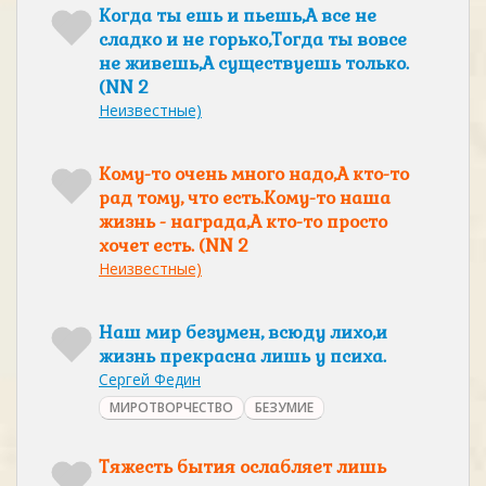
Когда ты ешь и пьешь,А все не
сладко и не горько,Тогда ты вовсе
не живешь,А существуешь только.
(NN 2
Неизвестные)
Кому-то очень много надо,А кто-то
рад тому, что есть.Кому-то наша
жизнь - награда,А кто-то просто
хочет есть. (NN 2
Неизвестные)
Наш мир безумен, всюду лихо,и
жизнь прекрасна лишь у психа.
Сергей Федин
МИРОТВОРЧЕСТВО
БЕЗУМИЕ
Тяжесть бытия ослабляет лишь