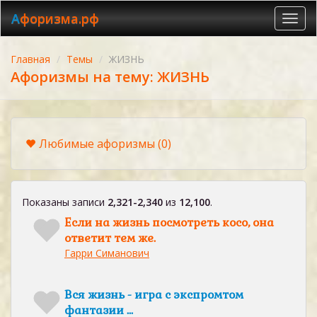
Афоризма.рф
Toggl
navig
Главная
Темы
ЖИЗНЬ
Афоризмы на тему: ЖИЗНЬ
Любимые афоризмы
(0)
Показаны записи
2,321-2,340
из
12,100
.
Если на жизнь посмотреть косо, она
ответит тем же.
Гарри Симанович
Вся жизнь - игра с экспромтом
фантазии ...