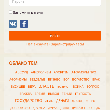
Запомнить меня
Войти
Нет аккаунта? Зарегистрируйтесь!
ОБЛАКО ТЕМ
АБСУРД
АЛКОГОЛИЗМ
АФОРИЗМ
АФОРИЗМЫ ПРО
АФОРИЗМЫ
БЕЗДЕЛЬЕ
БИЗНЕС
БОГ
БОГАТСТВО
БРАК
ВЛАСТЬ
БУДУЩЕЕ
ВЕРА
ВОЙНА
ВОПРОС
ВОЗРАСТ
ВРАЖДА
ВРЕМЯ
ВЫВОД
ГЕНИЙ
ГЛУПОСТЬ
ГОСУДАРСТВО
ДЕНЬГИ
ДЕЛО
ДИАЛОГ
ДОБРО
ДОБРО и ЗЛО
ДРУЖБА
ДУРАК
ДУША
ДУША и ТЕЛО
ЕДА