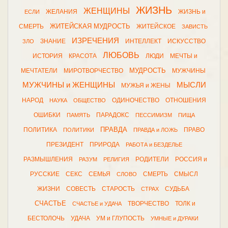
ЖИЗНЬ
ЖЕНЩИНЫ
ЖЕЛАНИЯ
ЖИЗНЬ и
ЕСЛИ
ЖИТЕЙСКАЯ МУДРОСТЬ
СМЕРТЬ
ЖИТЕЙСКОЕ
ЗАВИСТЬ
ИЗРЕЧЕНИЯ
ЗНАНИЕ
ИНТЕЛЛЕКТ
ИСКУССТВО
ЗЛО
ЛЮБОВЬ
ИСТОРИЯ
КРАСОТА
ЛЮДИ
МЕЧТЫ и
МУДРОСТЬ
МЕЧТАТЕЛИ
МИРОТВОРЧЕСТВО
МУЖЧИНЫ
МУЖЧИНЫ и ЖЕНЩИНЫ
МЫСЛИ
МУЖЬЯ и ЖЕНЫ
НАРОД
ОДИНОЧЕСТВО
ОТНОШЕНИЯ
НАУКА
ОБЩЕСТВО
ОШИБКИ
ПАРАДОКС
ПАМЯТЬ
ПЕССИМИЗМ
ПИЩА
ПРАВДА
ПОЛИТИКА
ПРАВО
ПОЛИТИКИ
ПРАВДА и ЛОЖЬ
ПРЕЗИДЕНТ
ПРИРОДА
РАБОТА и БЕЗДЕЛЬЕ
РАЗМЫШЛЕНИЯ
РОДИТЕЛИ
РОССИЯ и
РАЗУМ
РЕЛИГИЯ
РУССКИЕ
СЕКС
СЕМЬЯ
СМЕРТЬ
СМЫСЛ
СЛОВО
ЖИЗНИ
СОВЕСТЬ
СТАРОСТЬ
СУДЬБА
СТРАХ
СЧАСТЬЕ
ТВОРЧЕСТВО
ТОЛК и
СЧАСТЬЕ и УДАЧА
БЕСТОЛОЧЬ
УДАЧА
УМ и ГЛУПОСТЬ
УМНЫЕ и ДУРАКИ