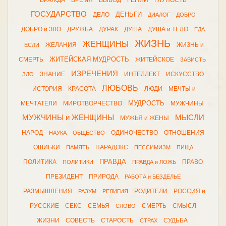
ВРАЖДА
ВРЕМЯ
ВЫВОД
ГЕНИЙ
ГЛУПОСТЬ
ГОСУДАРСТВО
ДЕНЬГИ
ДЕЛО
ДИАЛОГ
ДОБРО
ДОБРО и ЗЛО
ДРУЖБА
ДУРАК
ДУША
ДУША и ТЕЛО
ЕДА
ЖИЗНЬ
ЖЕНЩИНЫ
ЖЕЛАНИЯ
ЖИЗНЬ и
ЕСЛИ
ЖИТЕЙСКАЯ МУДРОСТЬ
СМЕРТЬ
ЖИТЕЙСКОЕ
ЗАВИСТЬ
ИЗРЕЧЕНИЯ
ЗНАНИЕ
ИНТЕЛЛЕКТ
ИСКУССТВО
ЗЛО
ЛЮБОВЬ
ИСТОРИЯ
КРАСОТА
ЛЮДИ
МЕЧТЫ и
МУДРОСТЬ
МЕЧТАТЕЛИ
МИРОТВОРЧЕСТВО
МУЖЧИНЫ
МУЖЧИНЫ и ЖЕНЩИНЫ
МЫСЛИ
МУЖЬЯ и ЖЕНЫ
НАРОД
ОДИНОЧЕСТВО
ОТНОШЕНИЯ
НАУКА
ОБЩЕСТВО
ОШИБКИ
ПАРАДОКС
ПАМЯТЬ
ПЕССИМИЗМ
ПИЩА
ПРАВДА
ПОЛИТИКА
ПРАВО
ПОЛИТИКИ
ПРАВДА и ЛОЖЬ
ПРЕЗИДЕНТ
ПРИРОДА
РАБОТА и БЕЗДЕЛЬЕ
РАЗМЫШЛЕНИЯ
РОДИТЕЛИ
РОССИЯ и
РАЗУМ
РЕЛИГИЯ
РУССКИЕ
СЕКС
СЕМЬЯ
СМЕРТЬ
СМЫСЛ
СЛОВО
ЖИЗНИ
СОВЕСТЬ
СТАРОСТЬ
СУДЬБА
СТРАХ