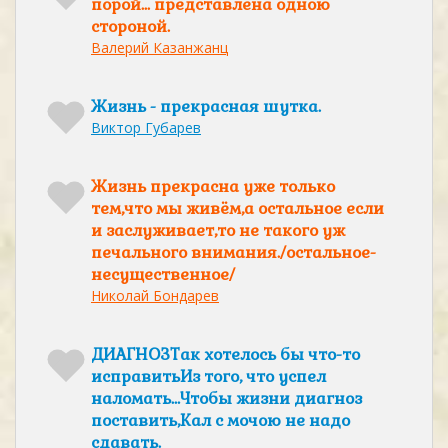
порой... представлена одною
стороной.
Валерий Казанжанц
Жизнь - прекрасная шутка.
Виктор Губарев
Жизнь прекрасна уже только
тем,что мы живём,а остальное если
и заслуживает,то не такого уж
печального внимания./остальное-
несущественное/
Николай Бондарев
ДИАГНОЗТак хотелось бы что-то
исправитьИз того, что успел
наломать…Чтобы жизни диагноз
поставить,Кал с мочою не надо
сдавать.