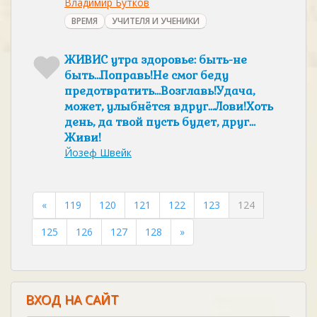
Владимир Бутков
ВРЕМЯ
УЧИТЕЛЯ И УЧЕНИКИ
ЖИВИС утра здоровье: быть-не
быть…Поправь!Не смог беду
предотвратить…Возглавь!Удача,
может, улыбнётся вдруг…Лови!Хоть
день, да твой пусть будет, друг…
Живи!
Йозеф Швейк
«
119
120
121
122
123
124
125
126
127
128
»
ВХОД НА САЙТ