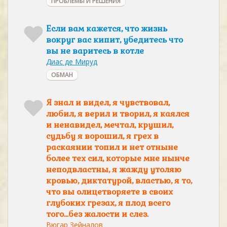
ПРОБЛЕМЫ И РЕШЕНИЯ
Если вам кажется, что жизнь
вокруг вас кипит, убедитесь что
вы не варитесь в котле
Диас де Мируд
ОБМАН
Я знал и видел, я чувствовал,
любил, я верил и творил, я каялся
и ненавидел, мечтал, крушил,
судьбу я ворошил, я грех в
раскаянии топил и нет отныне
более тех сил, которые мне нынче
неподвластны, я жажду утоляю
кровью, диктатурой, властью, я то,
что вы олицетворяете в своих
глубоких грезах, я плод всего
того...без жалости и слез.
Вюгар Зейналов