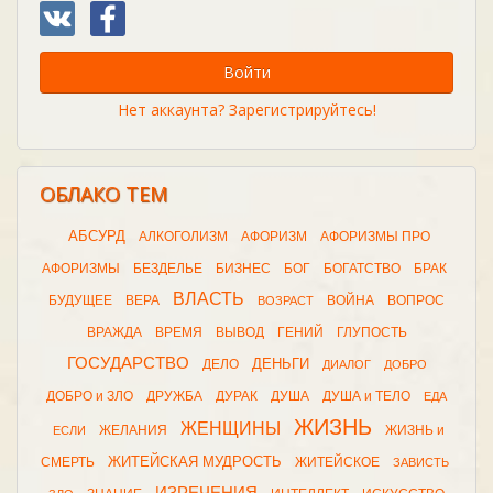
Войти
Нет аккаунта? Зарегистрируйтесь!
ОБЛАКО ТЕМ
АБСУРД
АЛКОГОЛИЗМ
АФОРИЗМ
АФОРИЗМЫ ПРО
АФОРИЗМЫ
БЕЗДЕЛЬЕ
БИЗНЕС
БОГ
БОГАТСТВО
БРАК
ВЛАСТЬ
БУДУЩЕЕ
ВЕРА
ВОЙНА
ВОПРОС
ВОЗРАСТ
ВРАЖДА
ВРЕМЯ
ВЫВОД
ГЕНИЙ
ГЛУПОСТЬ
ГОСУДАРСТВО
ДЕНЬГИ
ДЕЛО
ДИАЛОГ
ДОБРО
ДОБРО и ЗЛО
ДРУЖБА
ДУРАК
ДУША
ДУША и ТЕЛО
ЕДА
ЖИЗНЬ
ЖЕНЩИНЫ
ЖЕЛАНИЯ
ЖИЗНЬ и
ЕСЛИ
ЖИТЕЙСКАЯ МУДРОСТЬ
СМЕРТЬ
ЖИТЕЙСКОЕ
ЗАВИСТЬ