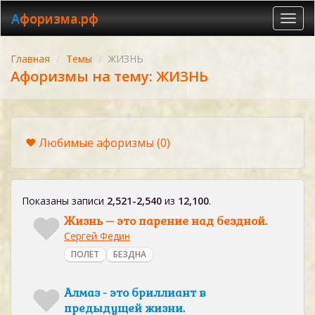
Афоризма.рф
Toggl
navig
Главная
Темы
ЖИЗНЬ
Афоризмы на тему: ЖИЗНЬ
Любимые афоризмы
(0)
Показаны записи
2,521-2,540
из
12,100
.
Жизнь – это парение над бездной.
Сергей Федин
ПОЛЕТ
БЕЗДНА
Алмаз - это бриллиант в
предыдущей жизни.