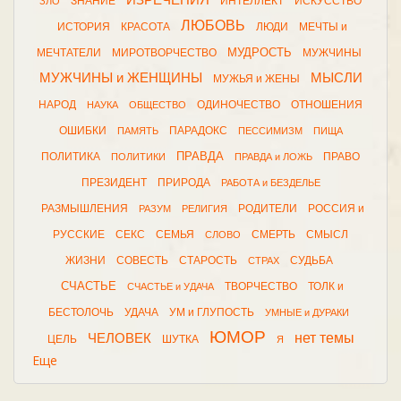
ИЗРЕЧЕНИЯ
ЗНАНИЕ
ИНТЕЛЛЕКТ
ИСКУССТВО
ЗЛО
ЛЮБОВЬ
ИСТОРИЯ
КРАСОТА
ЛЮДИ
МЕЧТЫ и
МУДРОСТЬ
МЕЧТАТЕЛИ
МИРОТВОРЧЕСТВО
МУЖЧИНЫ
МУЖЧИНЫ и ЖЕНЩИНЫ
МЫСЛИ
МУЖЬЯ и ЖЕНЫ
НАРОД
ОДИНОЧЕСТВО
ОТНОШЕНИЯ
НАУКА
ОБЩЕСТВО
ОШИБКИ
ПАРАДОКС
ПАМЯТЬ
ПЕССИМИЗМ
ПИЩА
ПРАВДА
ПОЛИТИКА
ПРАВО
ПОЛИТИКИ
ПРАВДА и ЛОЖЬ
ПРЕЗИДЕНТ
ПРИРОДА
РАБОТА и БЕЗДЕЛЬЕ
РАЗМЫШЛЕНИЯ
РОДИТЕЛИ
РОССИЯ и
РАЗУМ
РЕЛИГИЯ
РУССКИЕ
СЕКС
СЕМЬЯ
СМЕРТЬ
СМЫСЛ
СЛОВО
ЖИЗНИ
СОВЕСТЬ
СТАРОСТЬ
СУДЬБА
СТРАХ
СЧАСТЬЕ
ТВОРЧЕСТВО
ТОЛК и
СЧАСТЬЕ и УДАЧА
БЕСТОЛОЧЬ
УДАЧА
УМ и ГЛУПОСТЬ
УМНЫЕ и ДУРАКИ
ЮМОР
нет темы
ЧЕЛОВЕК
ЦЕЛЬ
ШУТКА
Я
Еще