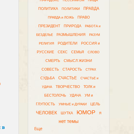
ПАРАДОКС
ПЕССИМИЗМ
ПИЩА
ПРАВДА
ПОЛИТИКА
ПОЛИТИКИ
ПРАВО
ПРАВДА и ЛОЖЬ
ПРЕЗИДЕНТ
ПРИРОДА
РАБОТА и
РАЗМЫШЛЕНИЯ
БЕЗДЕЛЬЕ
РАЗУМ
РОДИТЕЛИ
РОССИЯ и
РЕЛИГИЯ
РУССКИЕ
СЕКС
СЕМЬЯ
СЛОВО
СМЕРТЬ
СМЫСЛ ЖИЗНИ
СОВЕСТЬ
СТАРОСТЬ
СТРАХ
СЧАСТЬЕ
СУДЬБА
СЧАСТЬЕ и
з
ТВОРЧЕСТВО
ТОЛК и
УДАЧА
БЕСТОЛОЧЬ
УДАЧА
УМ и
ГЛУПОСТЬ
ЦЕЛЬ
УМНЫЕ и ДУРАКИ
ЮМОР
ЧЕЛОВЕК
ШУТКА
Я
нет темы
 в
Еще