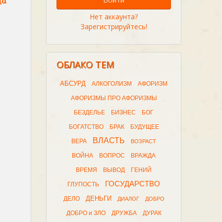
да
Нет аккаунта?
Зарегистрируйтесь!
ОБЛАКО ТЕМ
АБСУРД
АЛКОГОЛИЗМ
АФОРИЗМ
АФОРИЗМЫ ПРО АФОРИЗМЫ
БЕЗДЕЛЬЕ
БИЗНЕС
БОГ
БОГАТСТВО
БРАК
БУДУЩЕЕ
ВЛАСТЬ
ВЕРА
ВОЗРАСТ
ВОЙНА
ВОПРОС
ВРАЖДА
ВРЕМЯ
ВЫВОД
ГЕНИЙ
ГОСУДАРСТВО
ГЛУПОСТЬ
ДЕНЬГИ
ДЕЛО
ДИАЛОГ
ДОБРО
ДОБРО и ЗЛО
ДРУЖБА
ДУРАК