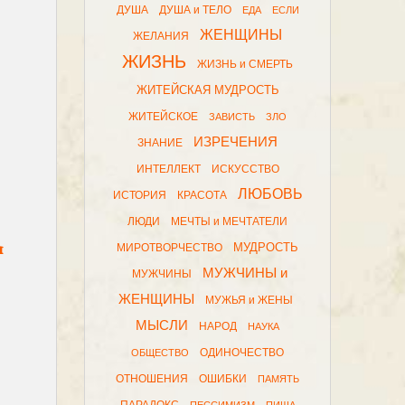
ДУША
ДУША и ТЕЛО
ЕДА
ЕСЛИ
ЖЕНЩИНЫ
ЖЕЛАНИЯ
ЖИЗНЬ
ЖИЗНЬ и СМЕРТЬ
ЖИТЕЙСКАЯ МУДРОСТЬ
ЖИТЕЙСКОЕ
ЗАВИСТЬ
ЗЛО
ИЗРЕЧЕНИЯ
ЗНАНИЕ
ИНТЕЛЛЕКТ
ИСКУССТВО
ЛЮБОВЬ
ИСТОРИЯ
КРАСОТА
ЛЮДИ
МЕЧТЫ и МЕЧТАТЕЛИ
я
МУДРОСТЬ
МИРОТВОРЧЕСТВО
МУЖЧИНЫ и
МУЖЧИНЫ
ЖЕНЩИНЫ
МУЖЬЯ и ЖЕНЫ
МЫСЛИ
НАРОД
НАУКА
ОДИНОЧЕСТВО
ОБЩЕСТВО
ОТНОШЕНИЯ
ОШИБКИ
ПАМЯТЬ