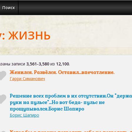
Поиск
у: ЖИЗНЬ
заны записи
3,561-3,580
из
12,100
.
Женился. Развёлся. Оставил…впечатление.
Гарри Симанович
Решение всех проблем в их отсутствии.Он "держ
руки на пульсе"...Но вот беда- пульс не
прощупывался.Борис Шапиро
Борис Шапиро