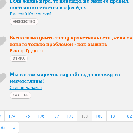
Если жизнь игра, то невежда, не зная ее правил,
постоянно остается в офсайде.
Валерий Красовский
НЕВЕЖЕСТВО
Бесполезно учить толпу нравственности , если он
занята только проблемой - как выжить
Виктор Груценко
ЭТИКА
Мы в этом мире так случайны, да почему-то
несчастливы!
Степан Балакин
СЧАСТЬЕ
«
174
175
176
177
178
179
180
181
182
183
»