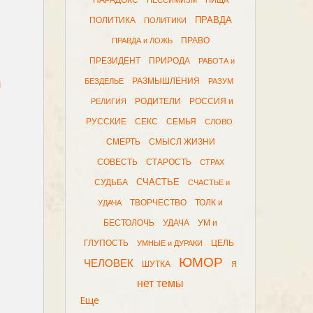
ПАРАДОКС
ПЕССИМИЗМ
ПИЩА
ПРАВДА
ПОЛИТИКА
ПОЛИТИКИ
ПРАВО
ПРАВДА и ЛОЖЬ
ПРЕЗИДЕНТ
ПРИРОДА
РАБОТА и
у
РАЗМЫШЛЕНИЯ
БЕЗДЕЛЬЕ
РАЗУМ
РОДИТЕЛИ
РОССИЯ и
РЕЛИГИЯ
РУССКИЕ
СЕКС
СЕМЬЯ
СЛОВО
СМЕРТЬ
СМЫСЛ ЖИЗНИ
СОВЕСТЬ
СТАРОСТЬ
СТРАХ
СЧАСТЬЕ
СУДЬБА
СЧАСТЬЕ и
ТВОРЧЕСТВО
ТОЛК и
УДАЧА
БЕСТОЛОЧЬ
УДАЧА
УМ и
ГЛУПОСТЬ
ЦЕЛЬ
УМНЫЕ и ДУРАКИ
ЮМОР
ЧЕЛОВЕК
ШУТКА
Я
нет темы
Еще