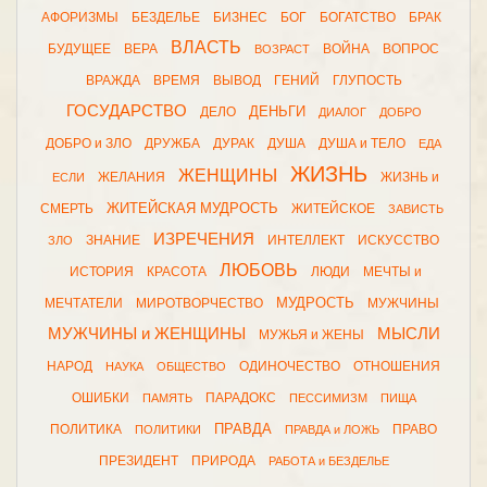
АФОРИЗМЫ
БЕЗДЕЛЬЕ
БИЗНЕС
БОГ
БОГАТСТВО
БРАК
ВЛАСТЬ
БУДУЩЕЕ
ВЕРА
ВОЙНА
ВОПРОС
ВОЗРАСТ
ВРАЖДА
ВРЕМЯ
ВЫВОД
ГЕНИЙ
ГЛУПОСТЬ
ГОСУДАРСТВО
ДЕНЬГИ
ДЕЛО
ДИАЛОГ
ДОБРО
ДОБРО и ЗЛО
ДРУЖБА
ДУРАК
ДУША
ДУША и ТЕЛО
ЕДА
ЖИЗНЬ
ЖЕНЩИНЫ
ЖЕЛАНИЯ
ЖИЗНЬ и
ЕСЛИ
ЖИТЕЙСКАЯ МУДРОСТЬ
СМЕРТЬ
ЖИТЕЙСКОЕ
ЗАВИСТЬ
ИЗРЕЧЕНИЯ
ЗНАНИЕ
ИНТЕЛЛЕКТ
ИСКУССТВО
ЗЛО
ЛЮБОВЬ
ИСТОРИЯ
КРАСОТА
ЛЮДИ
МЕЧТЫ и
МУДРОСТЬ
МЕЧТАТЕЛИ
МИРОТВОРЧЕСТВО
МУЖЧИНЫ
МУЖЧИНЫ и ЖЕНЩИНЫ
МЫСЛИ
МУЖЬЯ и ЖЕНЫ
НАРОД
ОДИНОЧЕСТВО
ОТНОШЕНИЯ
НАУКА
ОБЩЕСТВО
ОШИБКИ
ПАРАДОКС
ПАМЯТЬ
ПЕССИМИЗМ
ПИЩА
ПРАВДА
ПОЛИТИКА
ПРАВО
ПОЛИТИКИ
ПРАВДА и ЛОЖЬ
ПРЕЗИДЕНТ
ПРИРОДА
РАБОТА и БЕЗДЕЛЬЕ