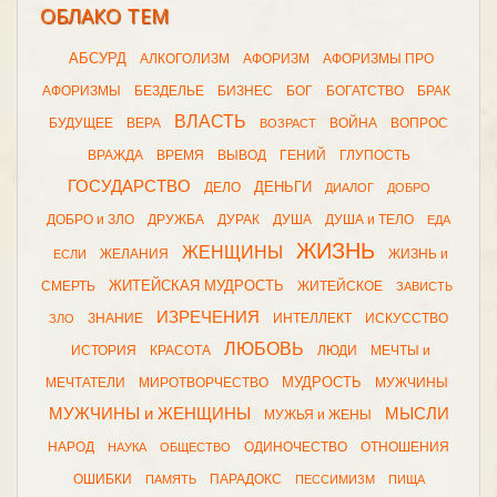
ОБЛАКО ТЕМ
АБСУРД
АЛКОГОЛИЗМ
АФОРИЗМ
АФОРИЗМЫ ПРО
АФОРИЗМЫ
БЕЗДЕЛЬЕ
БИЗНЕС
БОГ
БОГАТСТВО
БРАК
ВЛАСТЬ
БУДУЩЕЕ
ВЕРА
ВОЙНА
ВОПРОС
ВОЗРАСТ
ВРАЖДА
ВРЕМЯ
ВЫВОД
ГЕНИЙ
ГЛУПОСТЬ
ГОСУДАРСТВО
ДЕНЬГИ
ДЕЛО
ДИАЛОГ
ДОБРО
ДОБРО и ЗЛО
ДРУЖБА
ДУРАК
ДУША
ДУША и ТЕЛО
ЕДА
ЖИЗНЬ
ЖЕНЩИНЫ
ЖЕЛАНИЯ
ЖИЗНЬ и
ЕСЛИ
ЖИТЕЙСКАЯ МУДРОСТЬ
СМЕРТЬ
ЖИТЕЙСКОЕ
ЗАВИСТЬ
ИЗРЕЧЕНИЯ
ЗНАНИЕ
ИНТЕЛЛЕКТ
ИСКУССТВО
ЗЛО
ЛЮБОВЬ
ИСТОРИЯ
КРАСОТА
ЛЮДИ
МЕЧТЫ и
МУДРОСТЬ
МЕЧТАТЕЛИ
МИРОТВОРЧЕСТВО
МУЖЧИНЫ
МУЖЧИНЫ и ЖЕНЩИНЫ
МЫСЛИ
МУЖЬЯ и ЖЕНЫ
НАРОД
ОДИНОЧЕСТВО
ОТНОШЕНИЯ
НАУКА
ОБЩЕСТВО
ОШИБКИ
ПАРАДОКС
ПАМЯТЬ
ПЕССИМИЗМ
ПИЩА