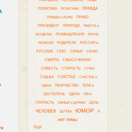
ПАРАДОКС
ПЕССИМИЗМ
ПИЩА
ПРАВДА
ПОЛИТИКА
ПОЛИТИКИ
А
ПРАВО
ПРАВДА и ЛОЖЬ
ПРЕЗИДЕНТ
ПРИРОДА
РАБОТА и
РАЗМЫШЛЕНИЯ
БЕЗДЕЛЬЕ
РАЗУМ
РОДИТЕЛИ
РОССИЯ и
РЕЛИГИЯ
РУССКИЕ
СЕКС
СЕМЬЯ
СЛОВО
СМЕРТЬ
СМЫСЛ ЖИЗНИ
СОВЕСТЬ
СТАРОСТЬ
СТРАХ
СЧАСТЬЕ
СУДЬБА
СЧАСТЬЕ и
е
ТВОРЧЕСТВО
ТОЛК и
УДАЧА
БЕСТОЛОЧЬ
УДАЧА
УМ и
ГЛУПОСТЬ
ЦЕЛЬ
УМНЫЕ и ДУРАКИ
ЮМОР
ЧЕЛОВЕК
ШУТКА
Я
нет темы
Еще
то