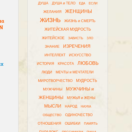
ДУША
ДУША и ТЕЛО
ЕДА
ЕСЛИ
ЖЕНЩИНЫ
ЖЕЛАНИЯ
ЖИЗНЬ
на
ЖИЗНЬ и СМЕРТЬ
NN
ЖИТЕЙСКАЯ МУДРОСТЬ
ЖИТЕЙСКОЕ
ЗАВИСТЬ
ЗЛО
ИЗРЕЧЕНИЯ
ЗНАНИЕ
ИНТЕЛЛЕКТ
ИСКУССТВО
ЛЮБОВЬ
их
ИСТОРИЯ
КРАСОТА
ЛЮДИ
МЕЧТЫ и МЕЧТАТЕЛИ
МУДРОСТЬ
МИРОТВОРЧЕСТВО
МУЖЧИНЫ и
МУЖЧИНЫ
ЖЕНЩИНЫ
МУЖЬЯ и ЖЕНЫ
МЫСЛИ
НАРОД
НАУКА
ОДИНОЧЕСТВО
ОБЩЕСТВО
ОТНОШЕНИЯ
ОШИБКИ
ПАМЯТЬ