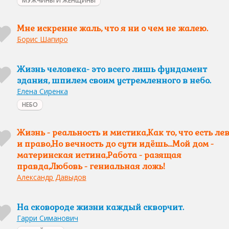
МУЖЧИНЫ И ЖЕНЩИНЫ
Мне искренне жаль, что я ни о чем не жалею.
Борис Шапиро
Жизнь человека- это всего лишь фундамент
здания, шпилем своим устремленного в небо.
Елена Сиренка
НЕБО
Жизнь - реальность и мистика,Как то, что есть ле
и право,Но вечность до сути идёшь...Мой дом -
материнская истина,Работа - разящая
правда,Любовь - гениальная ложь!
Александр Давыдов
На сковороде жизни каждый скворчит.
Гарри Симанович