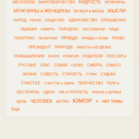
МУДРОСТЬ
МЕЧТАТЕЛИ
МИРОТВОРЧЕСТВО
МУЖЧИНЫ
МУЖЧИНЫ и ЖЕНЩИНЫ
МЫСЛИ
МУЖЬЯ и ЖЕНЫ
НАРОД
ОДИНОЧЕСТВО
ОТНОШЕНИЯ
НАУКА
ОБЩЕСТВО
ОШИБКИ
ПАРАДОКС
ПАМЯТЬ
ПЕССИМИЗМ
ПИЩА
ПРАВДА
ПОЛИТИКА
ПРАВО
ПОЛИТИКИ
ПРАВДА и ЛОЖЬ
ПРЕЗИДЕНТ
ПРИРОДА
РАБОТА и БЕЗДЕЛЬЕ
РАЗМЫШЛЕНИЯ
РОДИТЕЛИ
РОССИЯ и
РАЗУМ
РЕЛИГИЯ
РУССКИЕ
СЕКС
СЕМЬЯ
СМЕРТЬ
СМЫСЛ
СЛОВО
ЖИЗНИ
СОВЕСТЬ
СТАРОСТЬ
СУДЬБА
СТРАХ
СЧАСТЬЕ
ТВОРЧЕСТВО
ТОЛК и
СЧАСТЬЕ и УДАЧА
БЕСТОЛОЧЬ
УДАЧА
УМ и ГЛУПОСТЬ
УМНЫЕ и ДУРАКИ
ЮМОР
нет темы
ЧЕЛОВЕК
ЦЕЛЬ
ШУТКА
Я
Еще