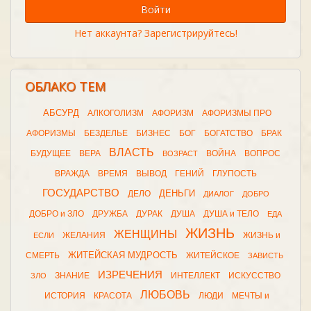
Войти
Нет аккаунта? Зарегистрируйтесь!
ОБЛАКО ТЕМ
АБСУРД
АЛКОГОЛИЗМ
АФОРИЗМ
АФОРИЗМЫ ПРО
АФОРИЗМЫ
БЕЗДЕЛЬЕ
БИЗНЕС
БОГ
БОГАТСТВО
БРАК
ВЛАСТЬ
БУДУЩЕЕ
ВЕРА
ВОЙНА
ВОПРОС
ВОЗРАСТ
ВРАЖДА
ВРЕМЯ
ВЫВОД
ГЕНИЙ
ГЛУПОСТЬ
ГОСУДАРСТВО
ДЕНЬГИ
ДЕЛО
ДИАЛОГ
ДОБРО
ДОБРО и ЗЛО
ДРУЖБА
ДУРАК
ДУША
ДУША и ТЕЛО
ЕДА
ЖИЗНЬ
ЖЕНЩИНЫ
ЖЕЛАНИЯ
ЖИЗНЬ и
ЕСЛИ
ЖИТЕЙСКАЯ МУДРОСТЬ
СМЕРТЬ
ЖИТЕЙСКОЕ
ЗАВИСТЬ
ИЗРЕЧЕНИЯ
ЗНАНИЕ
ИНТЕЛЛЕКТ
ИСКУССТВО
ЗЛО
ЛЮБОВЬ
ИСТОРИЯ
КРАСОТА
ЛЮДИ
МЕЧТЫ и