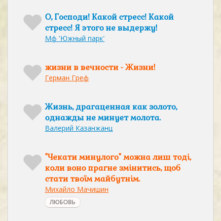
О, Господи! Какой стресс! Какой
стресс! Я этого не выдержу!
Мф 'Южный парк'
жизни в вечности - Жизни!
Герман Греф
Жизнь, драгаценная как золото,
однажды не минует молота.
Валерий Казанжанц
"Чекати минулого" можна лиш тоді,
коли воно прагне змінитись, щоб
стати твоїм майбутнім.
Михайло Мачишин
ЛЮБОВЬ