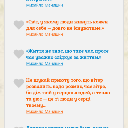
Михайло Мачишин
«Світ, у якому люди живуть кожен
для себе – довго не існуватиме.»
Михайло Мачишин
«Життя не знає, що таке час, проте
час уважно слідкує за життям.»
Михайло Мачишин
Не шукай приюту того, що вітер
розвалить, вода розмиє, час зітре,
бо дім твій у серцях людей, а тепло
та уют – це ті люди у серці
твоєму…
Михайло Мачишин