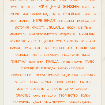
ДОБРО и ЗЛО
ДРУЖБА
ДУРАК
ДУША
ДУША и ТЕЛО
ЕДА
ЖИЗНЬ
ЖЕНЩИНЫ
ЖЕЛАНИЯ
ЖИЗНЬ и
ЕСЛИ
ЖИТЕЙСКАЯ МУДРОСТЬ
СМЕРТЬ
ЖИТЕЙСКОЕ
ЗАВИСТЬ
ИЗРЕЧЕНИЯ
ЗНАНИЕ
ИНТЕЛЛЕКТ
ИСКУССТВО
ЗЛО
ЛЮБОВЬ
ИСТОРИЯ
КРАСОТА
ЛЮДИ
МЕЧТЫ и
МУДРОСТЬ
МЕЧТАТЕЛИ
МИРОТВОРЧЕСТВО
МУЖЧИНЫ
МУЖЧИНЫ и ЖЕНЩИНЫ
МЫСЛИ
МУЖЬЯ и ЖЕНЫ
НАРОД
ОДИНОЧЕСТВО
ОТНОШЕНИЯ
НАУКА
ОБЩЕСТВО
ОШИБКИ
ПАРАДОКС
ПАМЯТЬ
ПЕССИМИЗМ
ПИЩА
ПРАВДА
ПОЛИТИКА
ПРАВО
ПОЛИТИКИ
ПРАВДА и ЛОЖЬ
ПРЕЗИДЕНТ
ПРИРОДА
РАБОТА и БЕЗДЕЛЬЕ
РАЗМЫШЛЕНИЯ
РОДИТЕЛИ
РОССИЯ и
РАЗУМ
РЕЛИГИЯ
РУССКИЕ
СЕКС
СЕМЬЯ
СМЕРТЬ
СМЫСЛ
СЛОВО
ЖИЗНИ
СОВЕСТЬ
СТАРОСТЬ
СУДЬБА
СТРАХ
СЧАСТЬЕ
ТВОРЧЕСТВО
ТОЛК и
СЧАСТЬЕ и УДАЧА
БЕСТОЛОЧЬ
УДАЧА
УМ и ГЛУПОСТЬ
УМНЫЕ и ДУРАКИ