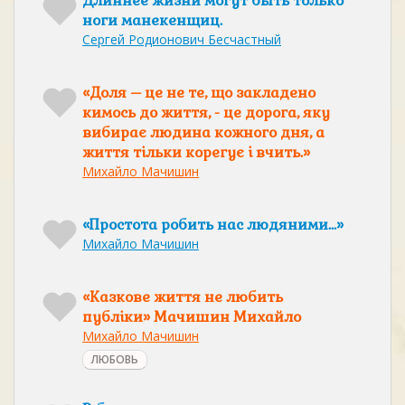
Длиннее жизни могут быть только
ноги манекенщиц.
Сергей Родионович Бесчастный
«Доля – це не те, що закладено
кимось до життя, - це дорога, яку
вибирає людина кожного дня, а
життя тільки корегує і вчить.»
Михайло Мачишин
«Простота робить нас людяними…»
Михайло Мачишин
«Казкове життя не любить
публіки» Мачишин Михайло
Михайло Мачишин
ЛЮБОВЬ