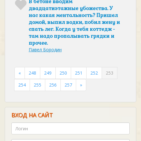
В бетоне вводим
двадцатиэтажные убожества. У
нас какая ментальность? Пришел
домой, выпил водки, побил жену и
спать лег. Когда у тебя коттедж -
там надо пропалывать грядки и
прочее.
Павел Бородин
«
248
249
250
251
252
253
254
255
256
257
»
ВХОД НА САЙТ