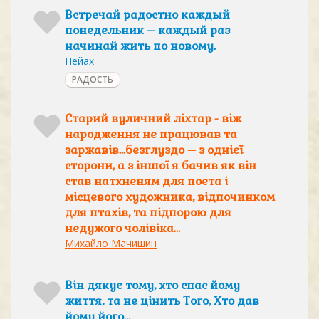
Встречай радостно каждый
понедельник – каждый раз
начинай жить по новому.
Нейах
РАДОСТЬ
Старий вуличний ліхтар - віж
народження не працював та
заржавів…безглуздо – з однієї
сторони, а з іншої я бачив як він
став натхненям для поета і
місцевого художника, відпочинком
для птахів, та підпорою для
недужого чолівіка…
Михайло Мачишин
Він дякує тому, хто спас йому
життя, та не цінить Того, Хто дав
йому його…