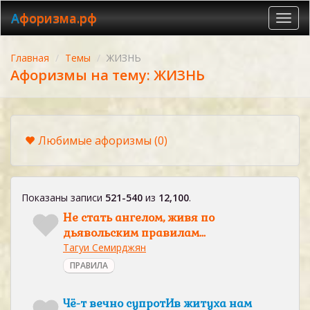
Афоризма.рф
Toggl
navig
Главная
Темы
ЖИЗНЬ
Афоризмы на тему: ЖИЗНЬ
Любимые афоризмы
(0)
Показаны записи
521-540
из
12,100
.
Не стать ангелом, живя по
дьявольским правилам...
Тагуи Семирджян
ПРАВИЛА
Чё-т вечно супротИв житуха нам