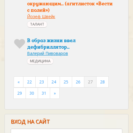
окружающим… (агитлисток «Вести
с полей»)
Йозеф Швейк
ТАЛАНТ
В образ жизни ввел
дефибриллятор...
Валерий Пивоваров
МЕДИЦИНА
«
22
23
24
25
26
27
28
29
30
31
»
ВХОД НА САЙТ