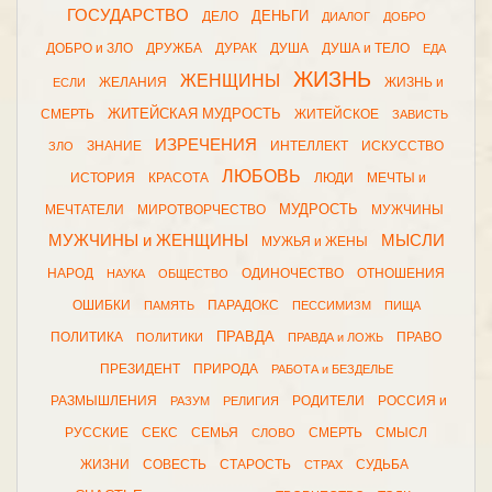
ГОСУДАРСТВО
ДЕНЬГИ
ДЕЛО
ДИАЛОГ
ДОБРО
ДОБРО и ЗЛО
ДРУЖБА
ДУРАК
ДУША
ДУША и ТЕЛО
ЕДА
ЖИЗНЬ
ЖЕНЩИНЫ
ЖЕЛАНИЯ
ЖИЗНЬ и
ЕСЛИ
ЖИТЕЙСКАЯ МУДРОСТЬ
СМЕРТЬ
ЖИТЕЙСКОЕ
ЗАВИСТЬ
ИЗРЕЧЕНИЯ
ЗНАНИЕ
ИНТЕЛЛЕКТ
ИСКУССТВО
ЗЛО
ЛЮБОВЬ
ИСТОРИЯ
КРАСОТА
ЛЮДИ
МЕЧТЫ и
МУДРОСТЬ
МЕЧТАТЕЛИ
МИРОТВОРЧЕСТВО
МУЖЧИНЫ
МУЖЧИНЫ и ЖЕНЩИНЫ
МЫСЛИ
МУЖЬЯ и ЖЕНЫ
НАРОД
ОДИНОЧЕСТВО
ОТНОШЕНИЯ
НАУКА
ОБЩЕСТВО
ОШИБКИ
ПАРАДОКС
ПАМЯТЬ
ПЕССИМИЗМ
ПИЩА
ПРАВДА
ПОЛИТИКА
ПРАВО
ПОЛИТИКИ
ПРАВДА и ЛОЖЬ
ПРЕЗИДЕНТ
ПРИРОДА
РАБОТА и БЕЗДЕЛЬЕ
РАЗМЫШЛЕНИЯ
РОДИТЕЛИ
РОССИЯ и
РАЗУМ
РЕЛИГИЯ
РУССКИЕ
СЕКС
СЕМЬЯ
СМЕРТЬ
СМЫСЛ
СЛОВО
ЖИЗНИ
СОВЕСТЬ
СТАРОСТЬ
СУДЬБА
СТРАХ