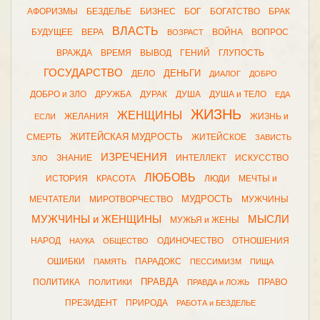
АФОРИЗМЫ
БЕЗДЕЛЬЕ
БИЗНЕС
БОГ
БОГАТСТВО
БРАК
ВЛАСТЬ
БУДУЩЕЕ
ВЕРА
ВОЙНА
ВОПРОС
ВОЗРАСТ
ВРАЖДА
ВРЕМЯ
ВЫВОД
ГЕНИЙ
ГЛУПОСТЬ
ГОСУДАРСТВО
ДЕНЬГИ
ДЕЛО
ДИАЛОГ
ДОБРО
ДОБРО и ЗЛО
ДРУЖБА
ДУРАК
ДУША
ДУША и ТЕЛО
ЕДА
ЖИЗНЬ
ЖЕНЩИНЫ
ЖЕЛАНИЯ
ЖИЗНЬ и
ЕСЛИ
ЖИТЕЙСКАЯ МУДРОСТЬ
СМЕРТЬ
ЖИТЕЙСКОЕ
ЗАВИСТЬ
ИЗРЕЧЕНИЯ
ЗНАНИЕ
ИНТЕЛЛЕКТ
ИСКУССТВО
ЗЛО
ЛЮБОВЬ
ИСТОРИЯ
КРАСОТА
ЛЮДИ
МЕЧТЫ и
МУДРОСТЬ
МЕЧТАТЕЛИ
МИРОТВОРЧЕСТВО
МУЖЧИНЫ
МУЖЧИНЫ и ЖЕНЩИНЫ
МЫСЛИ
МУЖЬЯ и ЖЕНЫ
НАРОД
ОДИНОЧЕСТВО
ОТНОШЕНИЯ
НАУКА
ОБЩЕСТВО
ОШИБКИ
ПАРАДОКС
ПАМЯТЬ
ПЕССИМИЗМ
ПИЩА
ПРАВДА
ПОЛИТИКА
ПРАВО
ПОЛИТИКИ
ПРАВДА и ЛОЖЬ
ПРЕЗИДЕНТ
ПРИРОДА
РАБОТА и БЕЗДЕЛЬЕ