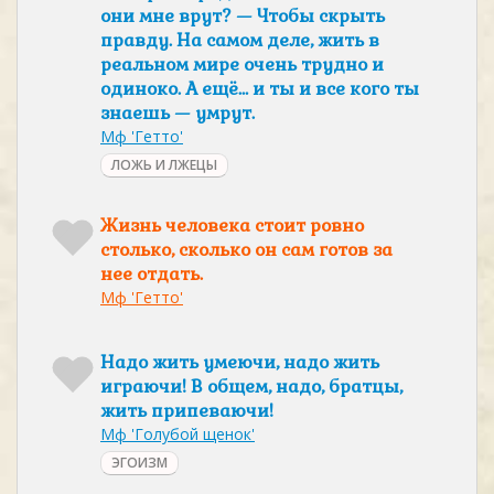
они мне врут? — Чтобы скрыть
правду. На самом деле, жить в
реальном мире очень трудно и
одиноко. А ещё… и ты и все кого ты
знаешь — умрут.
Мф 'Гетто'
ЛОЖЬ И ЛЖЕЦЫ
Жизнь человека стоит ровно
столько, сколько он сам готов за
нее отдать.
Мф 'Гетто'
Надо жить умеючи, надо жить
играючи! В общем, надо, братцы,
жить припеваючи!
Мф 'Голубой щенок'
ЭГОИЗМ