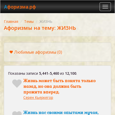
Афоризма.рф
Toggl
navig
Главная
Темы
ЖИЗНЬ
Афоризмы на тему: ЖИЗНЬ
Любимые афоризмы
(0)
Показаны записи
5,441-5,460
из
12,100
.
Жизнь может быть понята только
назад, но она должна быть
прожита вперед.
Серен Кьеркегор
Жизнь нас своими опытами мучая,