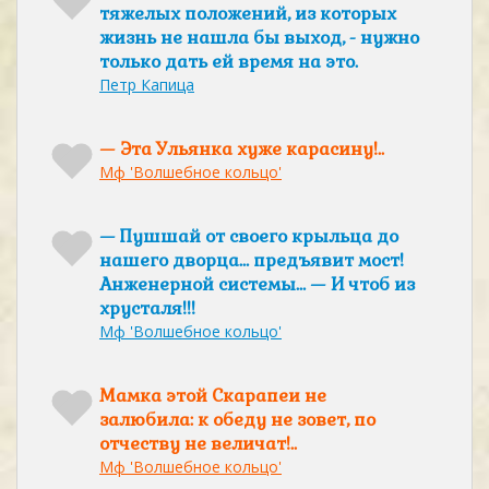
тяжелых положений, из которых
жизнь не нашла бы выход, - нужно
только дать ей время на это.
Петр Капица
— Эта Ульянка хуже карасину!..
Мф 'Волшебное кольцо'
— Пушшай от своего крыльца до
нашего дворца… предъявит мост!
Анженерной системы… — И чтоб из
хрусталя!!!
Мф 'Волшебное кольцо'
Мамка этой Скарапеи не
залюбила: к обеду не зовет, по
отчеству не величат!..
Мф 'Волшебное кольцо'