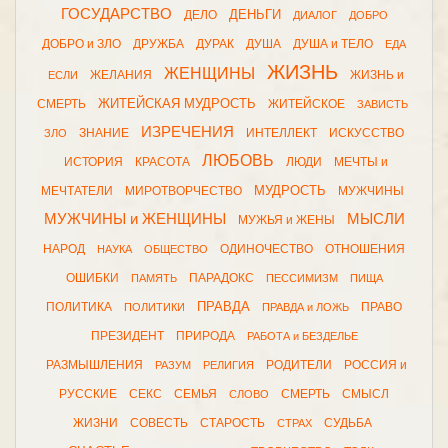
ГОСУДАРСТВО
ДЕНЬГИ
ДЕЛО
ДИАЛОГ
ДОБРО
ДОБРО и ЗЛО
ДРУЖБА
ДУРАК
ДУША
ДУША и ТЕЛО
ЕДА
ЖИЗНЬ
ЖЕНЩИНЫ
ЖЕЛАНИЯ
ЖИЗНЬ и
ЕСЛИ
ЖИТЕЙСКАЯ МУДРОСТЬ
СМЕРТЬ
ЖИТЕЙСКОЕ
ЗАВИСТЬ
ИЗРЕЧЕНИЯ
ЗНАНИЕ
ИНТЕЛЛЕКТ
ИСКУССТВО
ЗЛО
ЛЮБОВЬ
ИСТОРИЯ
КРАСОТА
ЛЮДИ
МЕЧТЫ и
МУДРОСТЬ
МЕЧТАТЕЛИ
МИРОТВОРЧЕСТВО
МУЖЧИНЫ
МУЖЧИНЫ и ЖЕНЩИНЫ
МЫСЛИ
МУЖЬЯ и ЖЕНЫ
НАРОД
ОДИНОЧЕСТВО
ОТНОШЕНИЯ
НАУКА
ОБЩЕСТВО
ОШИБКИ
ПАРАДОКС
ПАМЯТЬ
ПЕССИМИЗМ
ПИЩА
ПРАВДА
ПОЛИТИКА
ПРАВО
ПОЛИТИКИ
ПРАВДА и ЛОЖЬ
ПРЕЗИДЕНТ
ПРИРОДА
РАБОТА и БЕЗДЕЛЬЕ
РАЗМЫШЛЕНИЯ
РОДИТЕЛИ
РОССИЯ и
РАЗУМ
РЕЛИГИЯ
РУССКИЕ
СЕКС
СЕМЬЯ
СМЕРТЬ
СМЫСЛ
СЛОВО
ЖИЗНИ
СОВЕСТЬ
СТАРОСТЬ
СУДЬБА
СТРАХ