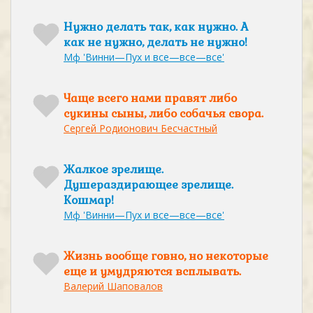
Нужно делать так, как нужно. А
как не нужно, делать не нужно!
Мф 'Винни—Пух и все—все—все'
Чаще всего нами правят либо
сукины сыны, либо собачья свора.
Сергей Родионович Бесчастный
Жалкое зрелище.
Душераздирающее зрелище.
Кошмар!
Мф 'Винни—Пух и все—все—все'
Жизнь вообще говно, но некоторые
еще и умудряются всплывать.
Валерий Шаповалов