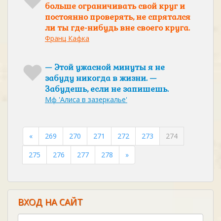
больше ограничивать свой круг и
постоянно проверять, не спрятался
ли ты где-нибудь вне своего круга.
Франц Кафка
— Этой ужасной минуты я не
забуду никогда в жизни. —
Забудешь, если не запишешь.
Мф 'Алиса в зазеркалье'
«
269
270
271
272
273
274
275
276
277
278
»
ВХОД НА САЙТ