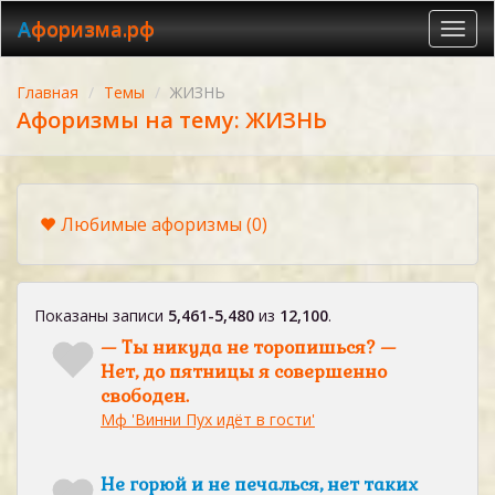
Афоризма.рф
Toggl
navig
Главная
Темы
ЖИЗНЬ
Афоризмы на тему: ЖИЗНЬ
Любимые афоризмы
(0)
Показаны записи
5,461-5,480
из
12,100
.
— Ты никуда не торопишься? —
Нет, до пятницы я совершенно
свободен.
Мф 'Винни Пух идёт в гости'
Не горюй и не печалься, нет таких