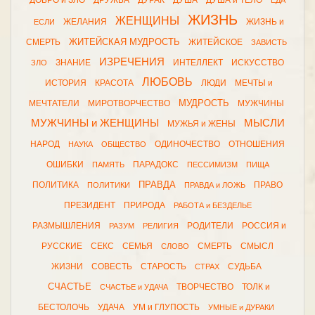
ДОБРО и ЗЛО
ДРУЖБА
ДУРАК
ДУША
ДУША и ТЕЛО
ЕДА
ЖИЗНЬ
ЖЕНЩИНЫ
ЖЕЛАНИЯ
ЖИЗНЬ и
ЕСЛИ
ЖИТЕЙСКАЯ МУДРОСТЬ
СМЕРТЬ
ЖИТЕЙСКОЕ
ЗАВИСТЬ
ИЗРЕЧЕНИЯ
ЗНАНИЕ
ИНТЕЛЛЕКТ
ИСКУССТВО
ЗЛО
ЛЮБОВЬ
ИСТОРИЯ
КРАСОТА
ЛЮДИ
МЕЧТЫ и
МУДРОСТЬ
МЕЧТАТЕЛИ
МИРОТВОРЧЕСТВО
МУЖЧИНЫ
МУЖЧИНЫ и ЖЕНЩИНЫ
МЫСЛИ
МУЖЬЯ и ЖЕНЫ
НАРОД
ОДИНОЧЕСТВО
ОТНОШЕНИЯ
НАУКА
ОБЩЕСТВО
ОШИБКИ
ПАРАДОКС
ПАМЯТЬ
ПЕССИМИЗМ
ПИЩА
ПРАВДА
ПОЛИТИКА
ПРАВО
ПОЛИТИКИ
ПРАВДА и ЛОЖЬ
ПРЕЗИДЕНТ
ПРИРОДА
РАБОТА и БЕЗДЕЛЬЕ
РАЗМЫШЛЕНИЯ
РОДИТЕЛИ
РОССИЯ и
РАЗУМ
РЕЛИГИЯ
РУССКИЕ
СЕКС
СЕМЬЯ
СМЕРТЬ
СМЫСЛ
СЛОВО
ЖИЗНИ
СОВЕСТЬ
СТАРОСТЬ
СУДЬБА
СТРАХ
СЧАСТЬЕ
ТВОРЧЕСТВО
ТОЛК и
СЧАСТЬЕ и УДАЧА
БЕСТОЛОЧЬ
УДАЧА
УМ и ГЛУПОСТЬ
УМНЫЕ и ДУРАКИ