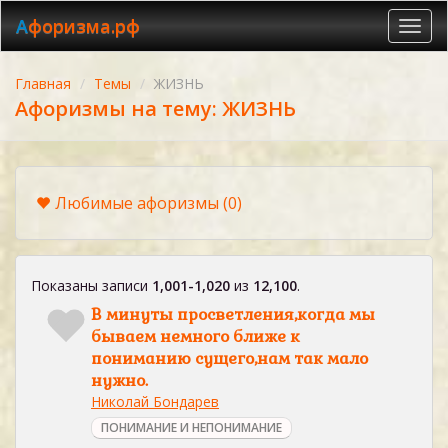
Афоризма.рф
Toggl
navig
Главная
Темы
ЖИЗНЬ
Афоризмы на тему: ЖИЗНЬ
Любимые афоризмы
(0)
Показаны записи
1,001-1,020
из
12,100
.
В минуты просветления,когда мы
бываем немного ближе к
пониманию сущего,нам так мало
нужно.
Николай Бондарев
ПОНИМАНИЕ И НЕПОНИМАНИЕ