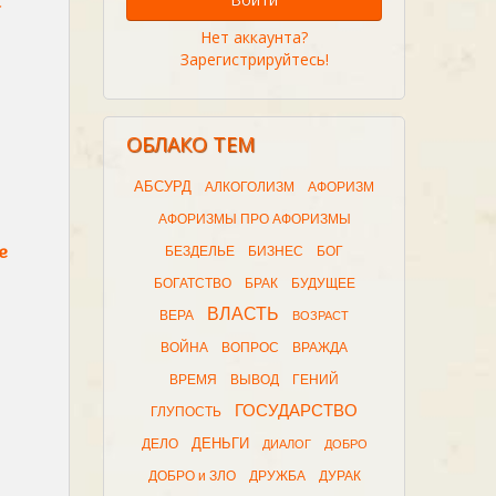
а
Нет аккаунта?
Зарегистрируйтесь!
ОБЛАКО ТЕМ
АБСУРД
АЛКОГОЛИЗМ
АФОРИЗМ
АФОРИЗМЫ ПРО АФОРИЗМЫ
е
БЕЗДЕЛЬЕ
БИЗНЕС
БОГ
БОГАТСТВО
БРАК
БУДУЩЕЕ
ВЛАСТЬ
ВЕРА
ВОЗРАСТ
ВОЙНА
ВОПРОС
ВРАЖДА
ВРЕМЯ
ВЫВОД
ГЕНИЙ
ГОСУДАРСТВО
ГЛУПОСТЬ
ДЕНЬГИ
ДЕЛО
ДИАЛОГ
ДОБРО
ДОБРО и ЗЛО
ДРУЖБА
ДУРАК