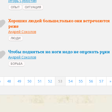
Игорь Субботин
ОПЫТ
СИТУАЦИЯ
Хороших людей больше,только они встречаются
реже
Андрей Соколов
ЛЮДИ
Чтобы подняться на ноги надо не опускать руки
Андрей Соколов
БОРЬБА
«
48
49
50
51
52
53
54
55
56
57
»