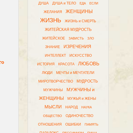
ДУША
ДУША и ТЕЛО
ЕДА
ЕСЛИ
ЖЕНЩИНЫ
ЖЕЛАНИЯ
ЖИЗНЬ
ЖИЗНЬ и СМЕРТЬ
ЖИТЕЙСКАЯ МУДРОСТЬ
ЖИТЕЙСКОЕ
ЗАВИСТЬ
ЗЛО
ИЗРЕЧЕНИЯ
ЗНАНИЕ
ИНТЕЛЛЕКТ
ИСКУССТВО
го
ЛЮБОВЬ
ИСТОРИЯ
КРАСОТА
ЛЮДИ
МЕЧТЫ и МЕЧТАТЕЛИ
МУДРОСТЬ
МИРОТВОРЧЕСТВО
МУЖЧИНЫ и
МУЖЧИНЫ
ЖЕНЩИНЫ
МУЖЬЯ и ЖЕНЫ
МЫСЛИ
НАРОД
НАУКА
ОДИНОЧЕСТВО
ОБЩЕСТВО
ОТНОШЕНИЯ
ОШИБКИ
ПАМЯТЬ