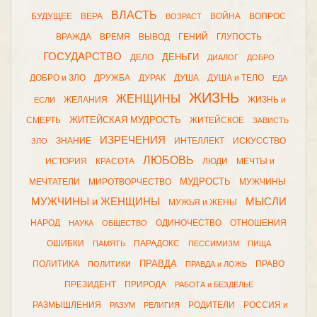
ВЛАСТЬ
БУДУЩЕЕ
ВЕРА
ВОЙНА
ВОПРОС
ВОЗРАСТ
ВРАЖДА
ВРЕМЯ
ВЫВОД
ГЕНИЙ
ГЛУПОСТЬ
ГОСУДАРСТВО
ДЕНЬГИ
ДЕЛО
ДИАЛОГ
ДОБРО
ДОБРО и ЗЛО
ДРУЖБА
ДУРАК
ДУША
ДУША и ТЕЛО
ЕДА
ЖИЗНЬ
ЖЕНЩИНЫ
ЖЕЛАНИЯ
ЖИЗНЬ и
ЕСЛИ
ЖИТЕЙСКАЯ МУДРОСТЬ
СМЕРТЬ
ЖИТЕЙСКОЕ
ЗАВИСТЬ
ИЗРЕЧЕНИЯ
ЗНАНИЕ
ИНТЕЛЛЕКТ
ИСКУССТВО
ЗЛО
ЛЮБОВЬ
ИСТОРИЯ
КРАСОТА
ЛЮДИ
МЕЧТЫ и
МУДРОСТЬ
МЕЧТАТЕЛИ
МИРОТВОРЧЕСТВО
МУЖЧИНЫ
МУЖЧИНЫ и ЖЕНЩИНЫ
МЫСЛИ
МУЖЬЯ и ЖЕНЫ
НАРОД
ОДИНОЧЕСТВО
ОТНОШЕНИЯ
НАУКА
ОБЩЕСТВО
ОШИБКИ
ПАРАДОКС
ПАМЯТЬ
ПЕССИМИЗМ
ПИЩА
ПРАВДА
ПОЛИТИКА
ПРАВО
ПОЛИТИКИ
ПРАВДА и ЛОЖЬ
ПРЕЗИДЕНТ
ПРИРОДА
РАБОТА и БЕЗДЕЛЬЕ
РАЗМЫШЛЕНИЯ
РОДИТЕЛИ
РОССИЯ и
РАЗУМ
РЕЛИГИЯ