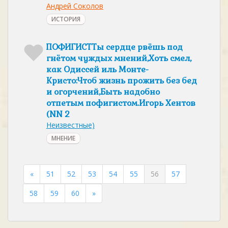
Андрей Соколов
ИСТОРИЯ
ПОФИГИСТТы сердце рвёшь под
гнётом чуждых мнений,Хоть смел,
как Одиссей иль Монте-
Кристо:Чтоб жизнь прожить без бед
и огорчений,Быть надобно
отпетым пофигистом.Игорь Хентов
(NN 2
Неизвестные)
МНЕНИЕ
«
51
52
53
54
55
56
57
58
59
60
»