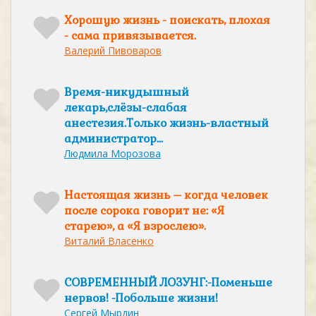
Хорошую жизнь - поискать, плохая
- сама привязывается.
Валерий Пивоваров
Время-никудышный
лекарь,слёзы-слабая
анестезия.Только жизнь-властный
администратор...
Людмила Морозова
Настоящая жизнь – когда человек
после сорока говорит не: «Я
старею», а «Я взрослею».
Виталий Власенко
СОВРЕМЕННЫЙ ЛОЗУНГ:-Поменьше
нервов! -Побольше жизни!
Сергей Мырдин