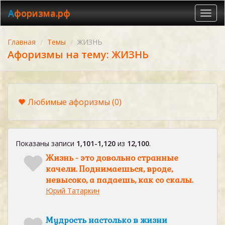
Афоризма.рф
Toggl
navig
Главная
Темы
ЖИЗНЬ
Афоризмы на тему: ЖИЗНЬ
Любимые афоризмы
(0)
Показаны записи
1,101-1,120
из
12,100
.
Жизнь - это довольно странные
качели. Поднимаешься, вроде,
невысоко, а падаешь, как со скалы.
Юрий Татаркин
Мудрость настолько в жизни