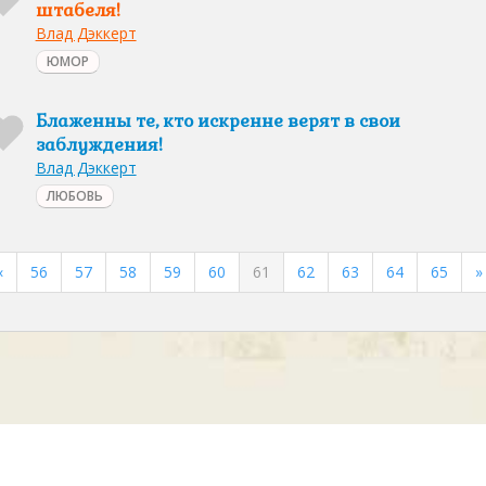
штабеля!
Влад Дэккерт
ЮМОР
Блаженны те, кто искренне верят в свои
заблуждения!
Влад Дэккерт
ЛЮБОВЬ
«
56
57
58
59
60
61
62
63
64
65
»