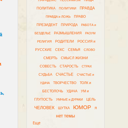
ПАРАДОКС
ПЕССИМИЗМ
ПИЩА
ПРАВДА
ПОЛИТИКА
ПОЛИТИКИ
ПРАВО
ПРАВДА и ЛОЖЬ
ПРЕЗИДЕНТ
ПРИРОДА
РАБОТА и
РАЗМЫШЛЕНИЯ
БЕЗДЕЛЬЕ
РАЗУМ
й
РОДИТЕЛИ
РОССИЯ и
РЕЛИГИЯ
РУССКИЕ
СЕКС
СЕМЬЯ
СЛОВО
СМЕРТЬ
СМЫСЛ ЖИЗНИ
м
СОВЕСТЬ
СТАРОСТЬ
СТРАХ
СЧАСТЬЕ
СУДЬБА
СЧАСТЬЕ и
ТВОРЧЕСТВО
ТОЛК и
УДАЧА
БЕСТОЛОЧЬ
УДАЧА
УМ и
ь,
ГЛУПОСТЬ
ЦЕЛЬ
УМНЫЕ и ДУРАКИ
ЮМОР
ЧЕЛОВЕК
ШУТКА
Я
нет темы
Еще