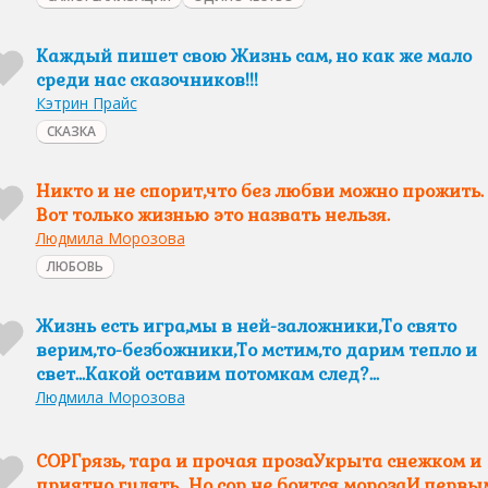
Каждый пишет свою Жизнь сам, но как же мало
среди нас сказочников!!!
Кэтрин Прайс
СКАЗКА
Никто и не спорит,что без любви можно прожить.
Вот только жизнью это назвать нельзя.
Людмила Морозова
ЛЮБОВЬ
Жизнь есть игра,мы в ней-заложники,То свято
верим,то-безбожники,То мстим,то дарим тепло и
свет...Какой оставим потомкам след?...
Людмила Морозова
СОРГрязь, тара и прочая прозаУкрыта снежком и
приятно гулять…Но сор не боится морозаИ первы