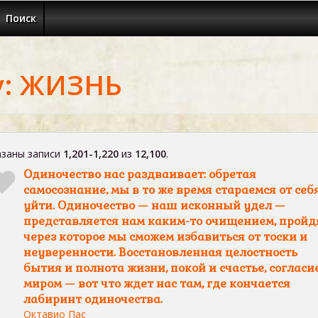
Поиск
у: ЖИЗНЬ
заны записи
1,201-1,220
из
12,100
.
Одиночество нас раздваивает: обретая
самосознание, мы в то же время стараемся от себ
уйти. Одиночество — наш исконный удел —
представляется нам каким-то очищением, пройд
через которое мы сможем избавиться от тоски и
неуверенности. Восстановленная целостность
бытия и полнота жизни, покой и счастье, согласие
миром — вот что ждет нас там, где кончается
лабиринт одиночества.
Октавио Пас