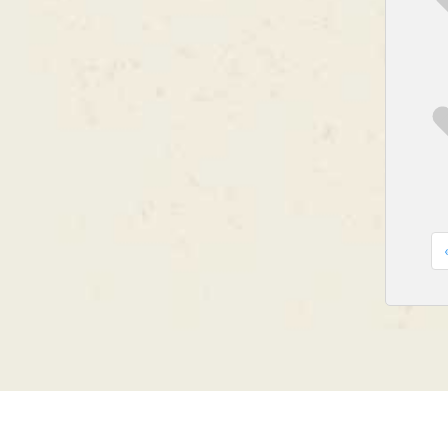
2026 © афоризма.рф |
поддержка