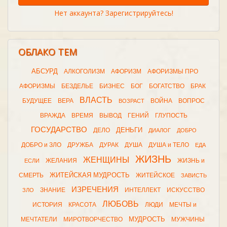
Нет аккаунта? Зарегистрируйтесь!
ОБЛАКО ТЕМ
АБСУРД
АЛКОГОЛИЗМ
АФОРИЗМ
АФОРИЗМЫ ПРО
АФОРИЗМЫ
БЕЗДЕЛЬЕ
БИЗНЕС
БОГ
БОГАТСТВО
БРАК
ВЛАСТЬ
БУДУЩЕЕ
ВЕРА
ВОЙНА
ВОПРОС
ВОЗРАСТ
ВРАЖДА
ВРЕМЯ
ВЫВОД
ГЕНИЙ
ГЛУПОСТЬ
ГОСУДАРСТВО
ДЕНЬГИ
ДЕЛО
ДИАЛОГ
ДОБРО
ДОБРО и ЗЛО
ДРУЖБА
ДУРАК
ДУША
ДУША и ТЕЛО
ЕДА
ЖИЗНЬ
ЖЕНЩИНЫ
ЖЕЛАНИЯ
ЖИЗНЬ и
ЕСЛИ
ЖИТЕЙСКАЯ МУДРОСТЬ
СМЕРТЬ
ЖИТЕЙСКОЕ
ЗАВИСТЬ
ИЗРЕЧЕНИЯ
ЗНАНИЕ
ИНТЕЛЛЕКТ
ИСКУССТВО
ЗЛО
ЛЮБОВЬ
ИСТОРИЯ
КРАСОТА
ЛЮДИ
МЕЧТЫ и
МУДРОСТЬ
МЕЧТАТЕЛИ
МИРОТВОРЧЕСТВО
МУЖЧИНЫ