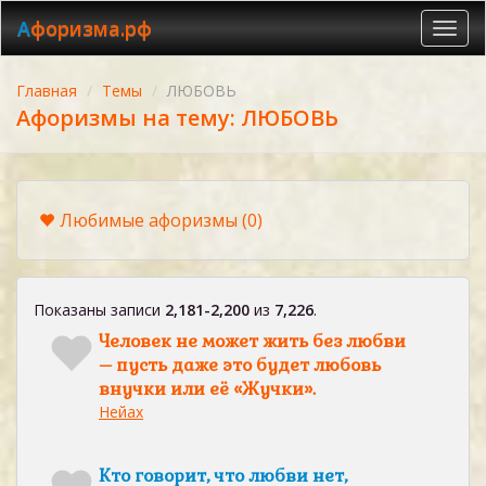
Афоризма.рф
Toggl
navig
Главная
Темы
ЛЮБОВЬ
Афоризмы на тему: ЛЮБОВЬ
Любимые афоризмы
(0)
Показаны записи
2,181-2,200
из
7,226
.
Человек не может жить без любви
– пусть даже это будет любовь
внучки или её «Жучки».
Нейах
Кто говорит, что любви нет,