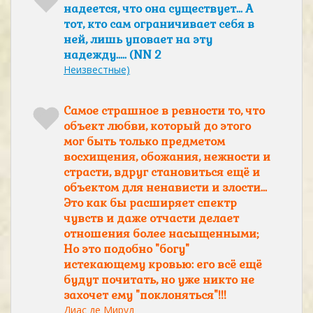
надеется, что она существует... А
тот, кто сам ограничивает себя в
ней, лишь уповает на эту
надежду..... (NN 2
Неизвестные)
Самое страшное в ревности то, что
объект любви, который до этого
мог быть только предметом
восхищения, обожания, нежности и
страсти, вдруг становиться ещё и
объектом для ненависти и злости...
Это как бы расширяет спектр
чувств и даже отчасти делает
отношения более насыщенными;
Но это подобно "богу"
истекающему кровью: его всё ещё
будут почитать, но уже никто не
захочет ему "поклоняться"!!!
Диас де Мируд