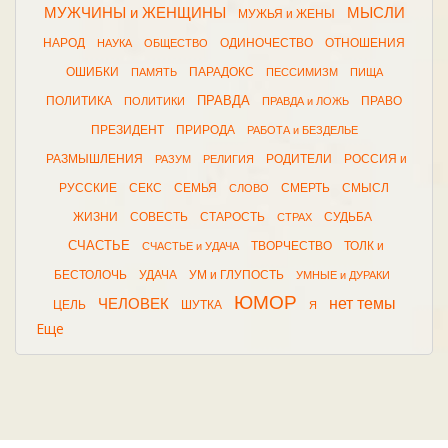
МУЖЧИНЫ и ЖЕНЩИНЫ
МЫСЛИ
МУЖЬЯ и ЖЕНЫ
НАРОД
ОДИНОЧЕСТВО
ОТНОШЕНИЯ
НАУКА
ОБЩЕСТВО
ОШИБКИ
ПАРАДОКС
ПАМЯТЬ
ПЕССИМИЗМ
ПИЩА
ПРАВДА
ПОЛИТИКА
ПРАВО
ПОЛИТИКИ
ПРАВДА и ЛОЖЬ
ПРЕЗИДЕНТ
ПРИРОДА
РАБОТА и БЕЗДЕЛЬЕ
РАЗМЫШЛЕНИЯ
РОДИТЕЛИ
РОССИЯ и
РАЗУМ
РЕЛИГИЯ
РУССКИЕ
СЕКС
СЕМЬЯ
СМЕРТЬ
СМЫСЛ
СЛОВО
ЖИЗНИ
СОВЕСТЬ
СТАРОСТЬ
СУДЬБА
СТРАХ
СЧАСТЬЕ
ТВОРЧЕСТВО
ТОЛК и
СЧАСТЬЕ и УДАЧА
БЕСТОЛОЧЬ
УДАЧА
УМ и ГЛУПОСТЬ
УМНЫЕ и ДУРАКИ
ЮМОР
нет темы
ЧЕЛОВЕК
ЦЕЛЬ
ШУТКА
Я
Еще