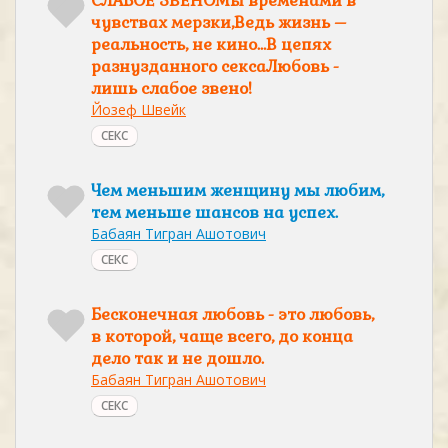
СЛАБОЕ ЗВЕНОМы временами в
чувствах мерзки,Ведь жизнь –
реальность, не кино…В цепях
разнузданного сексаЛюбовь -
лишь слабое звено!
Йозеф Швейк
СЕКС
Чем меньшим женщину мы любим,
тем меньше шансов на успех.
Бабаян Тигран Ашотович
СЕКС
Бесконечная любовь - это любовь,
в которой, чаще всего, до конца
дело так и не дошло.
Бабаян Тигран Ашотович
СЕКС