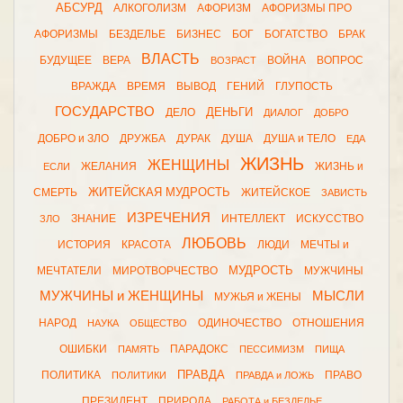
АБСУРД
АЛКОГОЛИЗМ
АФОРИЗМ
АФОРИЗМЫ ПРО
АФОРИЗМЫ
БЕЗДЕЛЬЕ
БИЗНЕС
БОГ
БОГАТСТВО
БРАК
ВЛАСТЬ
БУДУЩЕЕ
ВЕРА
ВОЙНА
ВОПРОС
ВОЗРАСТ
ВРАЖДА
ВРЕМЯ
ВЫВОД
ГЕНИЙ
ГЛУПОСТЬ
ГОСУДАРСТВО
ДЕНЬГИ
ДЕЛО
ДИАЛОГ
ДОБРО
ДОБРО и ЗЛО
ДРУЖБА
ДУРАК
ДУША
ДУША и ТЕЛО
ЕДА
ЖИЗНЬ
ЖЕНЩИНЫ
ЖЕЛАНИЯ
ЖИЗНЬ и
ЕСЛИ
ЖИТЕЙСКАЯ МУДРОСТЬ
СМЕРТЬ
ЖИТЕЙСКОЕ
ЗАВИСТЬ
ИЗРЕЧЕНИЯ
ЗНАНИЕ
ИНТЕЛЛЕКТ
ИСКУССТВО
ЗЛО
ЛЮБОВЬ
ИСТОРИЯ
КРАСОТА
ЛЮДИ
МЕЧТЫ и
МУДРОСТЬ
МЕЧТАТЕЛИ
МИРОТВОРЧЕСТВО
МУЖЧИНЫ
МУЖЧИНЫ и ЖЕНЩИНЫ
МЫСЛИ
МУЖЬЯ и ЖЕНЫ
НАРОД
ОДИНОЧЕСТВО
ОТНОШЕНИЯ
НАУКА
ОБЩЕСТВО
ОШИБКИ
ПАРАДОКС
ПАМЯТЬ
ПЕССИМИЗМ
ПИЩА
ПРАВДА
ПОЛИТИКА
ПРАВО
ПОЛИТИКИ
ПРАВДА и ЛОЖЬ
ПРЕЗИДЕНТ
ПРИРОДА
РАБОТА и БЕЗДЕЛЬЕ