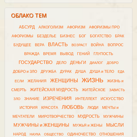
ОБЛАКО ТЕМ
АБСУРД
АЛКОГОЛИЗМ
АФОРИЗМ
АФОРИЗМЫ ПРО
АФОРИЗМЫ
БЕЗДЕЛЬЕ
БИЗНЕС
БОГ
БОГАТСТВО
БРАК
ВЛАСТЬ
БУДУЩЕЕ
ВЕРА
ВОЙНА
ВОПРОС
ВОЗРАСТ
ВРАЖДА
ВРЕМЯ
ВЫВОД
ГЕНИЙ
ГЛУПОСТЬ
ГОСУДАРСТВО
ДЕНЬГИ
ДЕЛО
ДИАЛОГ
ДОБРО
ДОБРО и ЗЛО
ДРУЖБА
ДУРАК
ДУША
ДУША и ТЕЛО
ЕДА
ЖИЗНЬ
ЖЕНЩИНЫ
ЖЕЛАНИЯ
ЖИЗНЬ и
ЕСЛИ
ЖИТЕЙСКАЯ МУДРОСТЬ
СМЕРТЬ
ЖИТЕЙСКОЕ
ЗАВИСТЬ
ИЗРЕЧЕНИЯ
ЗНАНИЕ
ИНТЕЛЛЕКТ
ИСКУССТВО
ЗЛО
ЛЮБОВЬ
ИСТОРИЯ
КРАСОТА
ЛЮДИ
МЕЧТЫ и
МУДРОСТЬ
МЕЧТАТЕЛИ
МИРОТВОРЧЕСТВО
МУЖЧИНЫ
МУЖЧИНЫ и ЖЕНЩИНЫ
МЫСЛИ
МУЖЬЯ и ЖЕНЫ
НАРОД
ОДИНОЧЕСТВО
ОТНОШЕНИЯ
НАУКА
ОБЩЕСТВО