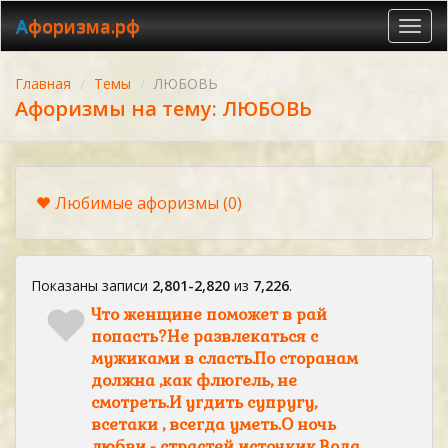
Афоризма.рф
Toggl
navig
Главная
Темы
ЛЮБОВЬ
Афоризмы на тему: ЛЮБОВЬ
Любимые афоризмы
(0)
Показаны записи
2,801-2,820
из
7,226
.
Что женщине поможет в рай
попасть?Не развлекаться с
мужиками в сласть.По сторанам
должна ,как флюгель, не
смотреть.И угдить супругу,
всетаки , всегда уметь.О ночь
любви - страстей источкик.Вода