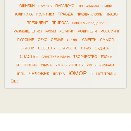
ОШИБКИ
ПАРАДОКС
ПАМЯТЬ
ПЕССИМИЗМ
ПИЩА
ПРАВДА
ПОЛИТИКА
ПРАВО
ПОЛИТИКИ
ПРАВДА и ЛОЖЬ
ПРЕЗИДЕНТ
ПРИРОДА
РАБОТА и БЕЗДЕЛЬЕ
РАЗМЫШЛЕНИЯ
РОДИТЕЛИ
РОССИЯ и
РАЗУМ
РЕЛИГИЯ
РУССКИЕ
СЕКС
СЕМЬЯ
СМЕРТЬ
СМЫСЛ
СЛОВО
ЖИЗНИ
СОВЕСТЬ
СТАРОСТЬ
СУДЬБА
СТРАХ
СЧАСТЬЕ
ТВОРЧЕСТВО
ТОЛК и
СЧАСТЬЕ и УДАЧА
БЕСТОЛОЧЬ
УДАЧА
УМ и ГЛУПОСТЬ
УМНЫЕ и ДУРАКИ
ЮМОР
нет темы
ЧЕЛОВЕК
ЦЕЛЬ
ШУТКА
Я
Еще
2026 © афоризма.рф |
поддержка