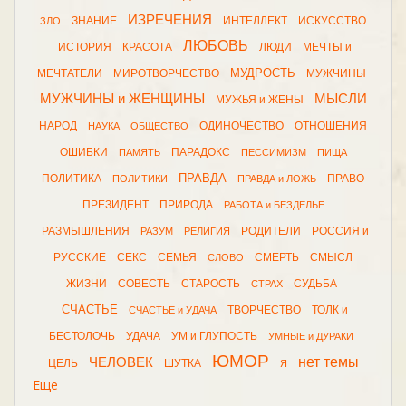
ИЗРЕЧЕНИЯ
ЗНАНИЕ
ИНТЕЛЛЕКТ
ИСКУССТВО
ЗЛО
ЛЮБОВЬ
ИСТОРИЯ
КРАСОТА
ЛЮДИ
МЕЧТЫ и
МУДРОСТЬ
МЕЧТАТЕЛИ
МИРОТВОРЧЕСТВО
МУЖЧИНЫ
МУЖЧИНЫ и ЖЕНЩИНЫ
МЫСЛИ
МУЖЬЯ и ЖЕНЫ
НАРОД
ОДИНОЧЕСТВО
ОТНОШЕНИЯ
НАУКА
ОБЩЕСТВО
ОШИБКИ
ПАРАДОКС
ПАМЯТЬ
ПЕССИМИЗМ
ПИЩА
ПРАВДА
ПОЛИТИКА
ПРАВО
ПОЛИТИКИ
ПРАВДА и ЛОЖЬ
ПРЕЗИДЕНТ
ПРИРОДА
РАБОТА и БЕЗДЕЛЬЕ
РАЗМЫШЛЕНИЯ
РОДИТЕЛИ
РОССИЯ и
РАЗУМ
РЕЛИГИЯ
РУССКИЕ
СЕКС
СЕМЬЯ
СМЕРТЬ
СМЫСЛ
СЛОВО
ЖИЗНИ
СОВЕСТЬ
СТАРОСТЬ
СУДЬБА
СТРАХ
СЧАСТЬЕ
ТВОРЧЕСТВО
ТОЛК и
СЧАСТЬЕ и УДАЧА
БЕСТОЛОЧЬ
УДАЧА
УМ и ГЛУПОСТЬ
УМНЫЕ и ДУРАКИ
ЮМОР
нет темы
ЧЕЛОВЕК
ЦЕЛЬ
ШУТКА
Я
Еще