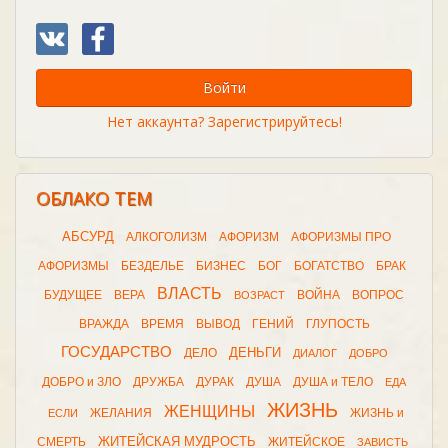
Войти
Нет аккаунта? Зарегистрируйтесь!
ОБЛАКО ТЕМ
АБСУРД
АЛКОГОЛИЗМ
АФОРИЗМ
АФОРИЗМЫ ПРО
АФОРИЗМЫ
БЕЗДЕЛЬЕ
БИЗНЕС
БОГ
БОГАТСТВО
БРАК
ВЛАСТЬ
БУДУЩЕЕ
ВЕРА
ВОЙНА
ВОПРОС
ВОЗРАСТ
ВРАЖДА
ВРЕМЯ
ВЫВОД
ГЕНИЙ
ГЛУПОСТЬ
ГОСУДАРСТВО
ДЕНЬГИ
ДЕЛО
ДИАЛОГ
ДОБРО
ДОБРО и ЗЛО
ДРУЖБА
ДУРАК
ДУША
ДУША и ТЕЛО
ЕДА
ЖИЗНЬ
ЖЕНЩИНЫ
ЖЕЛАНИЯ
ЖИЗНЬ и
ЕСЛИ
ЖИТЕЙСКАЯ МУДРОСТЬ
СМЕРТЬ
ЖИТЕЙСКОЕ
ЗАВИСТЬ