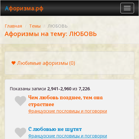
Афоризма.рф
Toggl
navig
Главная
Темы
ЛЮБОВЬ
Афоризмы на тему: ЛЮБОВЬ
Любимые афоризмы
(0)
Показаны записи
2,941-2,960
из
7,226
.
Чем любовь позднее, тем она
страстнее
Французские пословицы и поговорки
С любовью не шутят
Французские пословицы и поговорки