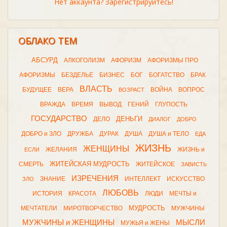
Нет аккаунта? Зарегистрируйтесь!
ОБЛАКО ТЕМ
АБСУРД
АЛКОГОЛИЗМ
АФОРИЗМ
АФОРИЗМЫ ПРО
АФОРИЗМЫ
БЕЗДЕЛЬЕ
БИЗНЕС
БОГ
БОГАТСТВО
БРАК
ВЛАСТЬ
БУДУЩЕЕ
ВЕРА
ВОЙНА
ВОПРОС
ВОЗРАСТ
ВРАЖДА
ВРЕМЯ
ВЫВОД
ГЕНИЙ
ГЛУПОСТЬ
ГОСУДАРСТВО
ДЕНЬГИ
ДЕЛО
ДИАЛОГ
ДОБРО
ДОБРО и ЗЛО
ДРУЖБА
ДУРАК
ДУША
ДУША и ТЕЛО
ЕДА
ЖИЗНЬ
ЖЕНЩИНЫ
ЖЕЛАНИЯ
ЖИЗНЬ и
ЕСЛИ
ЖИТЕЙСКАЯ МУДРОСТЬ
СМЕРТЬ
ЖИТЕЙСКОЕ
ЗАВИСТЬ
ИЗРЕЧЕНИЯ
ЗНАНИЕ
ИНТЕЛЛЕКТ
ИСКУССТВО
ЗЛО
ЛЮБОВЬ
ИСТОРИЯ
КРАСОТА
ЛЮДИ
МЕЧТЫ и
МУДРОСТЬ
МЕЧТАТЕЛИ
МИРОТВОРЧЕСТВО
МУЖЧИНЫ
МУЖЧИНЫ и ЖЕНЩИНЫ
МЫСЛИ
МУЖЬЯ и ЖЕНЫ