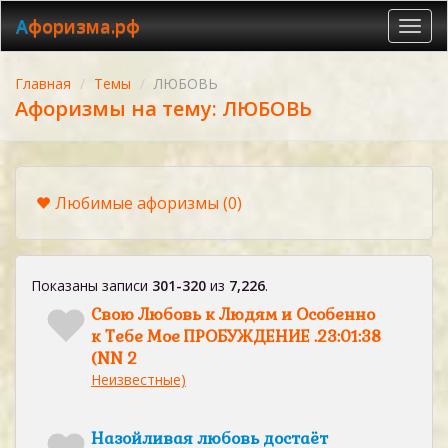
Афоризма.рф
Toggl
navig
Главная
Темы
ЛЮБОВЬ
Афоризмы на тему: ЛЮБОВЬ
Любимые афоризмы
(0)
Показаны записи
301-320
из
7,226
.
Свою Любовь к Людям и Особенно
к Тебе Мое ПРОБУЖДЕНИЕ .23:01:38
(NN 2
Неизвестные)
Назойливая любовь достаёт