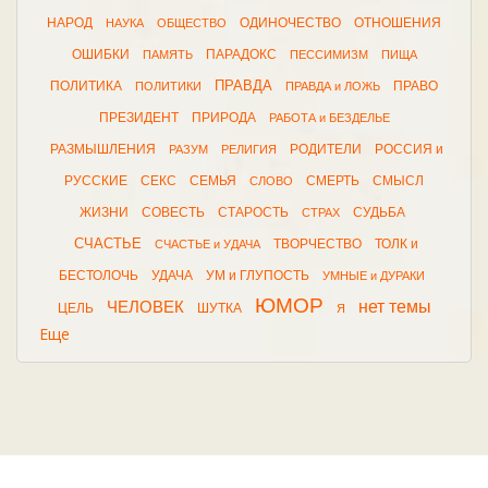
НАРОД
ОДИНОЧЕСТВО
ОТНОШЕНИЯ
НАУКА
ОБЩЕСТВО
ОШИБКИ
ПАРАДОКС
ПАМЯТЬ
ПЕССИМИЗМ
ПИЩА
ПРАВДА
ПОЛИТИКА
ПРАВО
ПОЛИТИКИ
ПРАВДА и ЛОЖЬ
ПРЕЗИДЕНТ
ПРИРОДА
РАБОТА и БЕЗДЕЛЬЕ
РАЗМЫШЛЕНИЯ
РОДИТЕЛИ
РОССИЯ и
РАЗУМ
РЕЛИГИЯ
РУССКИЕ
СЕКС
СЕМЬЯ
СМЕРТЬ
СМЫСЛ
СЛОВО
ЖИЗНИ
СОВЕСТЬ
СТАРОСТЬ
СУДЬБА
СТРАХ
СЧАСТЬЕ
ТВОРЧЕСТВО
ТОЛК и
СЧАСТЬЕ и УДАЧА
БЕСТОЛОЧЬ
УДАЧА
УМ и ГЛУПОСТЬ
УМНЫЕ и ДУРАКИ
ЮМОР
нет темы
ЧЕЛОВЕК
ЦЕЛЬ
ШУТКА
Я
Еще