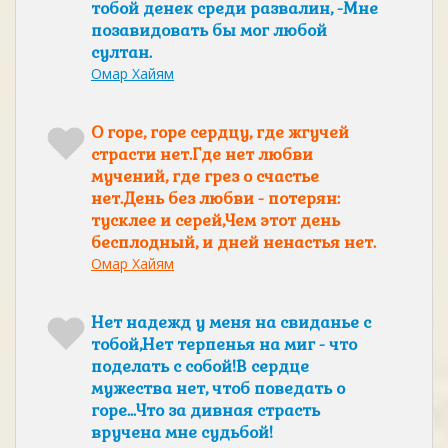
тобой денек среди развалин, -Мне
позавидовать бы мог любой
султан.
Омар Хайям
О горе, горе сердцу, где жгучей
страсти нет.Где нет любви
мучений, где грез о счастье
нет.День без любви - потерян:
тусклее и серей,Чем этот день
бесплодный, и дней ненастья нет.
Омар Хайям
Нет надежд у меня на свиданье с
тобой,Нет терпенья на миг - что
поделать с собой!В сердце
мужества нет, чтоб поведать о
горе...Что за дивная страсть
вручена мне судьбой!