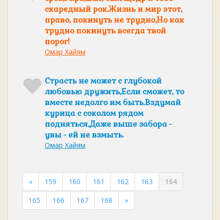
скаредный рок.Жизнь и мир этот,
право, покинуть не трудно,Но как
трудно покинуть всегда твой
порог!
Омар Хайям
Страсть не может с глубокой
любовью дружить,Если сможет, то
вместе недолго им быть.Вздумай
курица с соколом рядом
подняться,Даже выше забора -
увы - ей не взмыть.
Омар Хайям
«
159
160
161
162
163
164
165
166
167
168
»