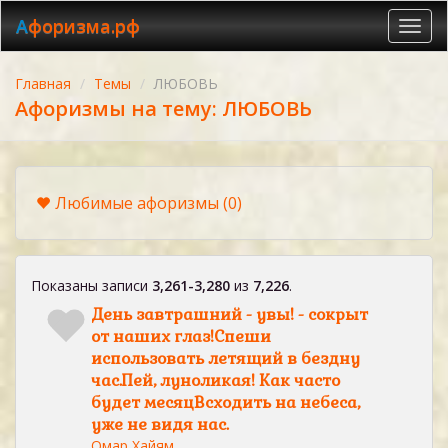
Афоризма.рф
Toggl
navig
Главная
Темы
ЛЮБОВЬ
Афоризмы на тему: ЛЮБОВЬ
Любимые афоризмы
(0)
Показаны записи
3,261-3,280
из
7,226
.
День завтрашний - увы! - сокрыт
от наших глаз!Спеши
использовать летящий в бездну
час.Пей, луноликая! Как часто
будет месяцВсходить на небеса,
уже не видя нас.
Омар Хайям