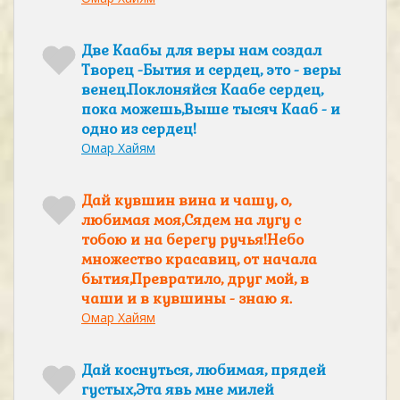
Две Каабы для веры нам создал
Творец -Бытия и сердец, это - веры
венец.Поклоняйся Каабе сердец,
пока можешь,Выше тысяч Кааб - и
одно из сердец!
Омар Хайям
Дай кувшин вина и чашу, о,
любимая моя,Сядем на лугу с
тобою и на берегу ручья!Небо
множество красавиц, от начала
бытия,Превратило, друг мой, в
чаши и в кувшины - знаю я.
Омар Хайям
Дай коснуться, любимая, прядей
густых,Эта явь мне милей