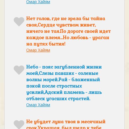
Омар Хайям
Нет голов, где не зрела бы тайна
своя,Сердце чувством живет,
ничего не тая.По дороге своей идет
каждое племя...Но любовь - ураган
на путях бытия!
Омар Хайям
Небо - пояс загубленной жизни
моей,Слезы павших - соленые
волны морей.Рай - блаженный
покой после страстных
усилий,Адский пламень - лишь
отблеск угасших страстей.
Омар Хайям
Не убудет луна твоя в месячный
срок,Украшая, был щедр к тебе