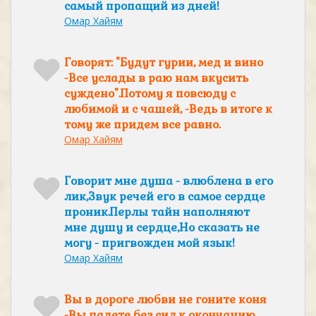
самый пропащий из дней!
Омар Хайям
Говорят: "Будут гурии, мед и вино
-Все услады в раю нам вкусить
суждено".Потому я повсюду с
любимой и с чашей, -Ведь в итоге к
тому же придем все равно.
Омар Хайям
Говорит мне душа - влюблена в его
лик,Звук речей его в самое сердце
проник.Перлы тайн наполняют
мне душу и сердце,Но сказать не
могу - пригвожден мой язык!
Омар Хайям
Вы в дороге любви не гоните коня
-Вы падете без сил к окончанию