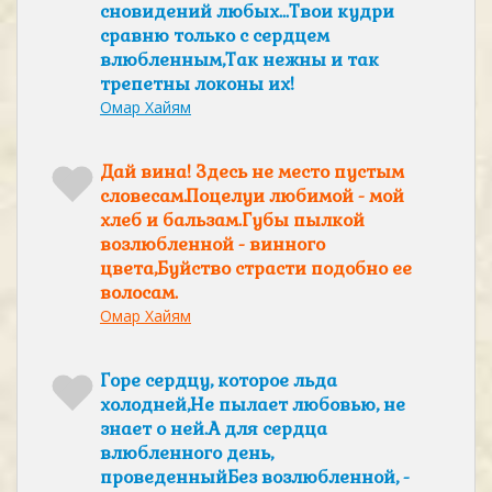
сновидений любых...Твои кудри
сравню только с сердцем
влюбленным,Так нежны и так
трепетны локоны их!
Омар Хайям
Дай вина! Здесь не место пустым
словесам.Поцелуи любимой - мой
хлеб и бальзам.Губы пылкой
возлюбленной - винного
цвета,Буйство страсти подобно ее
волосам.
Омар Хайям
Горе сердцу, которое льда
холодней,Не пылает любовью, не
знает о ней.А для сердца
влюбленного день,
проведенныйБез возлюбленной, -