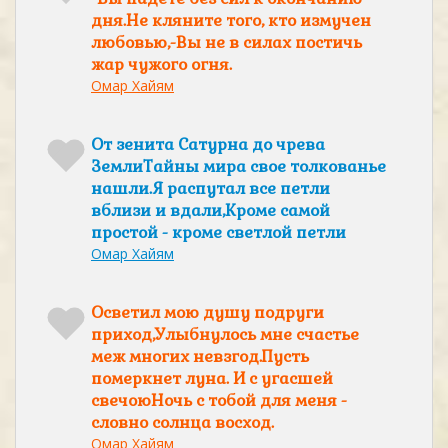
дня.Не кляните того, кто измучен
любовью,-Вы не в силах постичь
жар чужого огня.
Омар Хайям
От зенита Сатурна до чрева
ЗемлиТайны мира свое толкованье
нашли.Я распутал все петли
вблизи и вдали,Кроме самой
простой - кроме светлой петли
Омар Хайям
Осветил мою душу подруги
приход,Улыбнулось мне счастье
меж многих невзгод.Пусть
померкнет луна. И с угасшей
свечоюНочь с тобой для меня -
словно солнца восход.
Омар Хайям