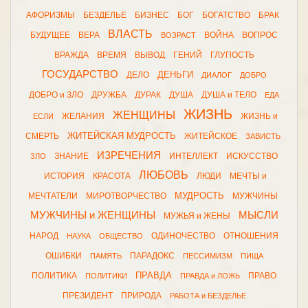
АФОРИЗМЫ
БЕЗДЕЛЬЕ
БИЗНЕС
БОГ
БОГАТСТВО
БРАК
ВЛАСТЬ
БУДУЩЕЕ
ВЕРА
ВОЙНА
ВОПРОС
ВОЗРАСТ
ВРАЖДА
ВРЕМЯ
ВЫВОД
ГЕНИЙ
ГЛУПОСТЬ
ГОСУДАРСТВО
ДЕНЬГИ
ДЕЛО
ДИАЛОГ
ДОБРО
ДОБРО и ЗЛО
ДРУЖБА
ДУРАК
ДУША
ДУША и ТЕЛО
ЕДА
ЖИЗНЬ
ЖЕНЩИНЫ
ЖЕЛАНИЯ
ЖИЗНЬ и
ЕСЛИ
ЖИТЕЙСКАЯ МУДРОСТЬ
СМЕРТЬ
ЖИТЕЙСКОЕ
ЗАВИСТЬ
ИЗРЕЧЕНИЯ
ЗНАНИЕ
ИНТЕЛЛЕКТ
ИСКУССТВО
ЗЛО
ЛЮБОВЬ
ИСТОРИЯ
КРАСОТА
ЛЮДИ
МЕЧТЫ и
МУДРОСТЬ
МЕЧТАТЕЛИ
МИРОТВОРЧЕСТВО
МУЖЧИНЫ
МУЖЧИНЫ и ЖЕНЩИНЫ
МЫСЛИ
МУЖЬЯ и ЖЕНЫ
НАРОД
ОДИНОЧЕСТВО
ОТНОШЕНИЯ
НАУКА
ОБЩЕСТВО
ОШИБКИ
ПАРАДОКС
ПАМЯТЬ
ПЕССИМИЗМ
ПИЩА
ПРАВДА
ПОЛИТИКА
ПРАВО
ПОЛИТИКИ
ПРАВДА и ЛОЖЬ
ПРЕЗИДЕНТ
ПРИРОДА
РАБОТА и БЕЗДЕЛЬЕ