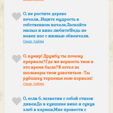
О, не растите дерево
печали...Ищите мудрость в
собственном начале.Ласкайте
милых и вино любите!Ведь не
навек нас с жизнью обвенчали.
Омар Хайям
О, кумир! Дружбу ты почему
прервала?Где же верность твоя в
это время была?Я хотел за
шальвары твои ухватиться -Ты
рубашку терпенья мою порвала!
Омар Хайям
О, если б, захватив с собой стихов
диванДа в кувшине вина и сунув
хлеб в карман,Мне провести с