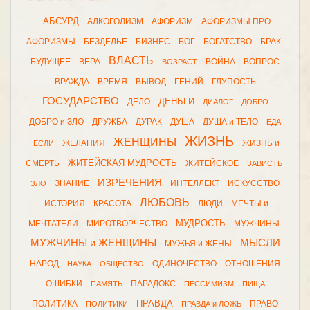
АБСУРД
АЛКОГОЛИЗМ
АФОРИЗМ
АФОРИЗМЫ ПРО
АФОРИЗМЫ
БЕЗДЕЛЬЕ
БИЗНЕС
БОГ
БОГАТСТВО
БРАК
ВЛАСТЬ
БУДУЩЕЕ
ВЕРА
ВОЙНА
ВОПРОС
ВОЗРАСТ
ВРАЖДА
ВРЕМЯ
ВЫВОД
ГЕНИЙ
ГЛУПОСТЬ
ГОСУДАРСТВО
ДЕНЬГИ
ДЕЛО
ДИАЛОГ
ДОБРО
ДОБРО и ЗЛО
ДРУЖБА
ДУРАК
ДУША
ДУША и ТЕЛО
ЕДА
ЖИЗНЬ
ЖЕНЩИНЫ
ЖЕЛАНИЯ
ЖИЗНЬ и
ЕСЛИ
ЖИТЕЙСКАЯ МУДРОСТЬ
СМЕРТЬ
ЖИТЕЙСКОЕ
ЗАВИСТЬ
ИЗРЕЧЕНИЯ
ЗНАНИЕ
ИНТЕЛЛЕКТ
ИСКУССТВО
ЗЛО
ЛЮБОВЬ
ИСТОРИЯ
КРАСОТА
ЛЮДИ
МЕЧТЫ и
МУДРОСТЬ
МЕЧТАТЕЛИ
МИРОТВОРЧЕСТВО
МУЖЧИНЫ
МУЖЧИНЫ и ЖЕНЩИНЫ
МЫСЛИ
МУЖЬЯ и ЖЕНЫ
НАРОД
ОДИНОЧЕСТВО
ОТНОШЕНИЯ
НАУКА
ОБЩЕСТВО
ОШИБКИ
ПАРАДОКС
ПАМЯТЬ
ПЕССИМИЗМ
ПИЩА
ПРАВДА
ПОЛИТИКА
ПРАВО
ПОЛИТИКИ
ПРАВДА и ЛОЖЬ