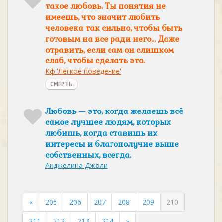
такое любовь. Ты понятия не
имеешь, что значит любить
человека так сильно, чтобы быть
готовым на все ради него… Даже
отравить, если сам он слишком
слаб, чтобы сделать это.
Кф 'Легкое поведение'
СМЕРТЬ
Любовь — это, когда желаешь всё
самое лучшее людям, которых
любишь, когда ставишь их
интересы и благополучие выше
собственных, всегда.
Анджелина Джоли
«
205
206
207
208
209
210
211
212
213
214
»