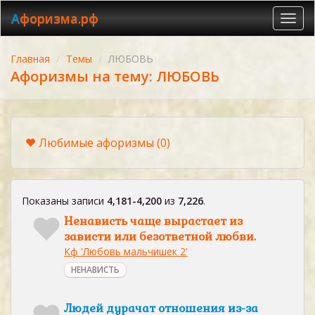
Афоризма.рф
Toggl
navig
Главная
Темы
ЛЮБОВЬ
Афоризмы на тему: ЛЮБОВЬ
Любимые афоризмы
(0)
Показаны записи
4,181-4,200
из
7,226
.
Ненависть чаще вырастает из
зависти или безответной любви.
Кф 'Любовь мальчишек 2'
НЕНАВИСТЬ
Людей дурачат отношения из-за