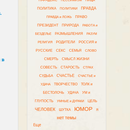
ПАРАДОКС
ПЕССИМИЗМ
ПИЩА
ПРАВДА
ПОЛИТИКА
ПОЛИТИКИ
.
ПРАВО
ПРАВДА и ЛОЖЬ
ПРЕЗИДЕНТ
ПРИРОДА
РАБОТА и
РАЗМЫШЛЕНИЯ
БЕЗДЕЛЬЕ
РАЗУМ
РОДИТЕЛИ
РОССИЯ и
РЕЛИГИЯ
РУССКИЕ
СЕКС
СЕМЬЯ
СЛОВО
 в
СМЕРТЬ
СМЫСЛ ЖИЗНИ
СОВЕСТЬ
СТАРОСТЬ
СТРАХ
СЧАСТЬЕ
СУДЬБА
СЧАСТЬЕ и
ТВОРЧЕСТВО
ТОЛК и
УДАЧА
БЕСТОЛОЧЬ
УДАЧА
УМ и
ГЛУПОСТЬ
ЦЕЛЬ
УМНЫЕ и ДУРАКИ
ЮМОР
ЧЕЛОВЕК
ШУТКА
Я
нет темы
Еще