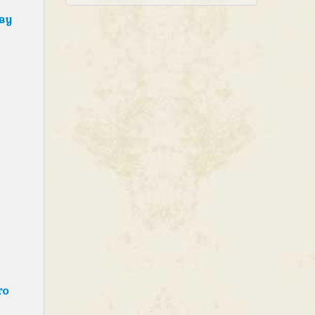
ву
то