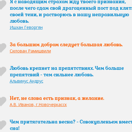
Я с наводящим страхом жду твоего признания,
после чего сдам свой драгоценный пост под клят
своей тени, и растворюсь в нашу неправильную
любовь.
Ишхан Геворгян
За большим добром следует большая любовь.
Силован Рамишвили
Любовь крепнет на препятствиях. Чем больше
препятсвий - тем сильнее любовь.
Альвинус Андрус
Нет, не слова есть признак, а желание.
А.В. Иванов, г.Новочеркасск
Чем притягательна весна? - Совокупленьем вмес
сна!