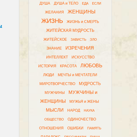
ДУША
ДУША и ТЕЛО
ЕДА
ЕСЛИ
ЖЕНЩИНЫ
ЖЕЛАНИЯ
ЖИЗНЬ
ЖИЗНЬ и СМЕРТЬ
ы
ЖИТЕЙСКАЯ МУДРОСТЬ
ЖИТЕЙСКОЕ
ЗАВИСТЬ
ЗЛО
ИЗРЕЧЕНИЯ
ЗНАНИЕ
ИНТЕЛЛЕКТ
ИСКУССТВО
ЛЮБОВЬ
ИСТОРИЯ
КРАСОТА
ЛЮДИ
МЕЧТЫ и МЕЧТАТЕЛИ
МУДРОСТЬ
МИРОТВОРЧЕСТВО
МУЖЧИНЫ и
МУЖЧИНЫ
ЖЕНЩИНЫ
МУЖЬЯ и ЖЕНЫ
МЫСЛИ
НАРОД
НАУКА
ОДИНОЧЕСТВО
ОБЩЕСТВО
ОТНОШЕНИЯ
ОШИБКИ
ПАМЯТЬ