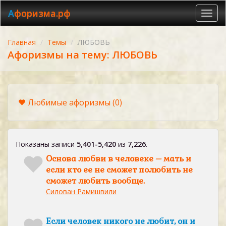
Афоризма.рф
Toggl
navig
Главная
Темы
ЛЮБОВЬ
Афоризмы на тему: ЛЮБОВЬ
Любимые афоризмы
(0)
Показаны записи
5,401-5,420
из
7,226
.
Основа любви в человеке – мать и
если кто ее не сможет полюбить не
сможет любить вообще.
Силован Рамишвили
Если человек никого не любит, он и