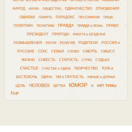
МУЖЬЯ и ЖЕНЫ
НАРОД
ОДИНОЧЕСТВО
ОТНОШЕНИЯ
НАУКА
ОБЩЕСТВО
ОШИБКИ
ПАРАДОКС
ПАМЯТЬ
ПЕССИМИЗМ
ПИЩА
ПРАВДА
ПОЛИТИКА
ПРАВО
ПОЛИТИКИ
ПРАВДА и ЛОЖЬ
ПРЕЗИДЕНТ
ПРИРОДА
РАБОТА и БЕЗДЕЛЬЕ
РАЗМЫШЛЕНИЯ
РОДИТЕЛИ
РОССИЯ и
РАЗУМ
РЕЛИГИЯ
РУССКИЕ
СЕКС
СЕМЬЯ
СМЕРТЬ
СМЫСЛ
СЛОВО
ЖИЗНИ
СОВЕСТЬ
СТАРОСТЬ
СУДЬБА
СТРАХ
СЧАСТЬЕ
ТВОРЧЕСТВО
ТОЛК и
СЧАСТЬЕ и УДАЧА
БЕСТОЛОЧЬ
УДАЧА
УМ и ГЛУПОСТЬ
УМНЫЕ и ДУРАКИ
ЮМОР
нет темы
ЧЕЛОВЕК
ЦЕЛЬ
ШУТКА
Я
Еще