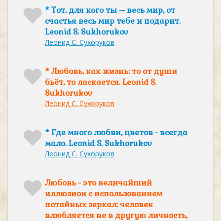
* Тот, для кого ты – весь мир, от
счастья весь мир тебе и подарит.
Leonid S. Sukhorukov
Леонид С. Сухоруков
* Любовь, как жизнь: то от души
бьёт, то ласкается. Leonid S.
Sukhorukov
Леонид С. Сухоруков
* Где много любви, цветов - всегда
мало. Leonid S. Sukhorukov
Леонид С. Сухоруков
Любовь - это величайший
иллюзион с использованием
потайных зеркал: человек
влюбляется не в другую личность,