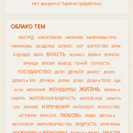
Нет аккаунта? Зарегистрируйтесь!
ОБЛАКО ТЕМ
АБСУРД
АЛКОГОЛИЗМ
АФОРИЗМ
АФОРИЗМЫ ПРО
АФОРИЗМЫ
БЕЗДЕЛЬЕ
БИЗНЕС
БОГ
БОГАТСТВО
БРАК
ВЛАСТЬ
БУДУЩЕЕ
ВЕРА
ВОЙНА
ВОПРОС
ВОЗРАСТ
ВРАЖДА
ВРЕМЯ
ВЫВОД
ГЕНИЙ
ГЛУПОСТЬ
ГОСУДАРСТВО
ДЕНЬГИ
ДЕЛО
ДИАЛОГ
ДОБРО
ДОБРО и ЗЛО
ДРУЖБА
ДУРАК
ДУША
ДУША и ТЕЛО
ЕДА
ЖИЗНЬ
ЖЕНЩИНЫ
ЖЕЛАНИЯ
ЖИЗНЬ и
ЕСЛИ
ЖИТЕЙСКАЯ МУДРОСТЬ
СМЕРТЬ
ЖИТЕЙСКОЕ
ЗАВИСТЬ
ИЗРЕЧЕНИЯ
ЗНАНИЕ
ИНТЕЛЛЕКТ
ИСКУССТВО
ЗЛО
ЛЮБОВЬ
ИСТОРИЯ
КРАСОТА
ЛЮДИ
МЕЧТЫ и
МУДРОСТЬ
МЕЧТАТЕЛИ
МИРОТВОРЧЕСТВО
МУЖЧИНЫ
МУЖЧИНЫ и ЖЕНЩИНЫ
МЫСЛИ