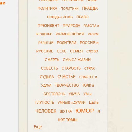
ПАРАДОКС
ПЕССИМИЗМ
ПИЩА
не
ПРАВДА
ПОЛИТИКА
ПОЛИТИКИ
ПРАВО
ПРАВДА и ЛОЖЬ
ПРЕЗИДЕНТ
ПРИРОДА
РАБОТА и
РАЗМЫШЛЕНИЯ
БЕЗДЕЛЬЕ
РАЗУМ
РОДИТЕЛИ
РОССИЯ и
РЕЛИГИЯ
РУССКИЕ
СЕКС
СЕМЬЯ
СЛОВО
СМЕРТЬ
СМЫСЛ ЖИЗНИ
СОВЕСТЬ
СТАРОСТЬ
СТРАХ
СЧАСТЬЕ
СУДЬБА
СЧАСТЬЕ и
ТВОРЧЕСТВО
ТОЛК и
УДАЧА
БЕСТОЛОЧЬ
УДАЧА
УМ и
ГЛУПОСТЬ
ЦЕЛЬ
УМНЫЕ и ДУРАКИ
ЮМОР
ЧЕЛОВЕК
ШУТКА
Я
нет темы
Еще