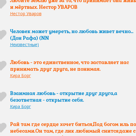
Любите землю уже за то, что принимает она жив
и мёртвых. Нестор УВАРОВ
Нестор Уваров
Человек может умереть, но любовь живет вечно...
(Дон Рафа) (NN
Неизвестные)
Любовь - это единственное, что заставляет нас
принимать друг друга, не понимая.
Кира Борг
Взаимная любовь - открытие друг друга,а
безответная - открытие себя.
Кира Борг
Рай там где сердце хочет биться,Под богом иль п
небесами.Он там, где лик любимый снитсядаже с