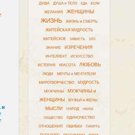
ДУША
ДУША и ТЕЛО
ЕДА
ЕСЛИ
ЖЕНЩИНЫ
ЖЕЛАНИЯ
т
ЖИЗНЬ
ЖИЗНЬ и СМЕРТЬ
ЖИТЕЙСКАЯ МУДРОСТЬ
ЖИТЕЙСКОЕ
ЗАВИСТЬ
ЗЛО
ИЗРЕЧЕНИЯ
ЗНАНИЕ
ИНТЕЛЛЕКТ
ИСКУССТВО
ЛЮБОВЬ
ИСТОРИЯ
КРАСОТА
ЛЮДИ
МЕЧТЫ и МЕЧТАТЕЛИ
МУДРОСТЬ
МИРОТВОРЧЕСТВО
МУЖЧИНЫ и
МУЖЧИНЫ
ЖЕНЩИНЫ
МУЖЬЯ и ЖЕНЫ
 и
МЫСЛИ
НАРОД
НАУКА
т
ОДИНОЧЕСТВО
ОБЩЕСТВО
т
ОТНОШЕНИЯ
ОШИБКИ
ПАМЯТЬ