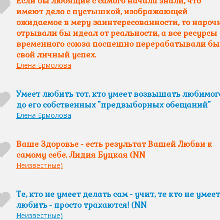
Если бы любящие с самого начала знали, что
имеют дело с пустышкой, изображающей
ожидаемое в меру заинтересованности, то нароч
отрывали бы идеал от реальности, а все ресурсы
временного союза поспешно перерабатывали бы
свой личный успех.
Елена Ермолова
Умеет любить тот, кто умеет возвышать любимог
до его собственных "предвыборных обещаний"
Елена Ермолова
Ваше Здоровье - есть результат Вашей Любви к
самому себе. Лидия Буцкая (NN
Неизвестные)
Те, кто не умеет делать сам - учит, те кто не умеет
любить - просто трахаются! (NN
Неизвестные)