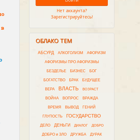
Нет аккаунта?
но
Зарегистрируйтесь!
 в
ОБЛАКО ТЕМ
АБСУРД
АЛКОГОЛИЗМ
АФОРИЗМ
о
АФОРИЗМЫ ПРО АФОРИЗМЫ
БЕЗДЕЛЬЕ
БИЗНЕС
БОГ
БОГАТСТВО
БРАК
БУДУЩЕЕ
ВЛАСТЬ
ВЕРА
ВОЗРАСТ
ВОЙНА
ВОПРОС
ВРАЖДА
ВРЕМЯ
ВЫВОД
ГЕНИЙ
ГОСУДАРСТВО
ГЛУПОСТЬ
ДЕНЬГИ
ДЕЛО
ДИАЛОГ
ДОБРО
ДОБРО и ЗЛО
ДРУЖБА
ДУРАК