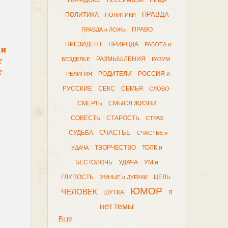
ПАРАДОКС
ПЕССИМИЗМ
ПИЩА
ПРАВДА
ПОЛИТИКА
ПОЛИТИКИ
ПРАВО
ПРАВДА и ЛОЖЬ
ПРЕЗИДЕНТ
ПРИРОДА
РАБОТА и
 и
т
РАЗМЫШЛЕНИЯ
БЕЗДЕЛЬЕ
РАЗУМ
т
РОДИТЕЛИ
РОССИЯ и
РЕЛИГИЯ
РУССКИЕ
СЕКС
СЕМЬЯ
СЛОВО
СМЕРТЬ
СМЫСЛ ЖИЗНИ
СОВЕСТЬ
СТАРОСТЬ
СТРАХ
СЧАСТЬЕ
СУДЬБА
СЧАСТЬЕ и
ТВОРЧЕСТВО
ТОЛК и
УДАЧА
БЕСТОЛОЧЬ
УДАЧА
УМ и
ГЛУПОСТЬ
ЦЕЛЬ
УМНЫЕ и ДУРАКИ
ЮМОР
ЧЕЛОВЕК
ШУТКА
Я
нет темы
Еще