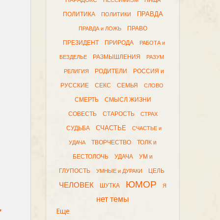
ПАРАДОКС
ПЕССИМИЗМ
ПИЩА
ПРАВДА
ПОЛИТИКА
ПОЛИТИКИ
ПРАВО
ПРАВДА и ЛОЖЬ
ПРЕЗИДЕНТ
ПРИРОДА
РАБОТА и
РАЗМЫШЛЕНИЯ
БЕЗДЕЛЬЕ
РАЗУМ
РОДИТЕЛИ
РОССИЯ и
РЕЛИГИЯ
РУССКИЕ
СЕКС
СЕМЬЯ
СЛОВО
СМЕРТЬ
СМЫСЛ ЖИЗНИ
СОВЕСТЬ
СТАРОСТЬ
СТРАХ
СЧАСТЬЕ
СУДЬБА
СЧАСТЬЕ и
ТВОРЧЕСТВО
ТОЛК и
УДАЧА
БЕСТОЛОЧЬ
УДАЧА
УМ и
ГЛУПОСТЬ
ЦЕЛЬ
УМНЫЕ и ДУРАКИ
ЮМОР
ЧЕЛОВЕК
ШУТКА
Я
нет темы
,
Еще