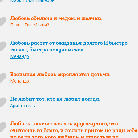
Марк Тулий Цицерон
Любовь обильна и медом, и желчью.
Плавт Тит Макций
Любовь растет от ожиданья долгого И быстро
гаснет, быстро получив свое.
Менандр
Взаимная любовь скрепляется детьми.
Менандр
Не любит тот, кто не любит всегда.
Аристотель
Любить - значит желать другому того, что
считаешь за благо, и желать притом не ради себя
но ради того, кого любишь, и стараться по