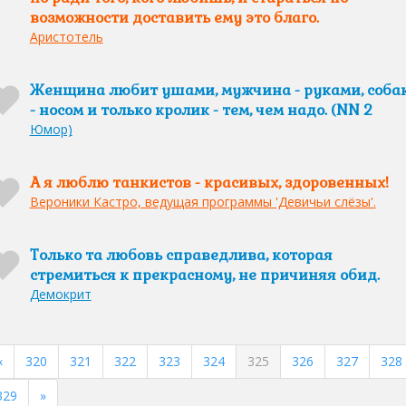
возможности доставить ему это благо.
Аристотель
Женщина любит ушами, мужчина - руками, соба
- носом и только кролик - тем, чем надо. (NN 2
Юмор)
А я люблю танкистов - красивых, здоровенных!
Вероники Кастро, ведущая программы 'Девичьи слёзы'.
Только та любовь справедлива, которая
стремиться к прекрасному, не причиняя обид.
Демокрит
«
320
321
322
323
324
325
326
327
328
329
»